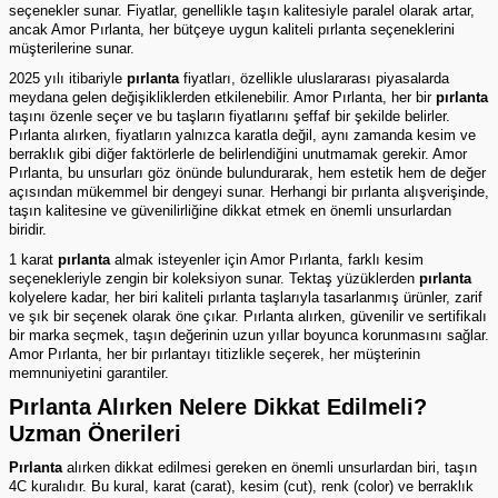
seçenekler sunar. Fiyatlar, genellikle taşın kalitesiyle paralel olarak artar,
ancak Amor Pırlanta, her bütçeye uygun kaliteli
pırlanta
seçeneklerini
müşterilerine sunar.
2025 yılı itibariyle
pırlanta
fiyatları, özellikle uluslararası piyasalarda
meydana gelen değişikliklerden etkilenebilir. Amor Pırlanta, her bir
pırlanta
taşını özenle seçer ve bu taşların fiyatlarını şeffaf bir şekilde belirler.
Pırlanta alırken, fiyatların yalnızca karatla değil, aynı zamanda kesim ve
berraklık gibi diğer faktörlerle de belirlendiğini unutmamak gerekir. Amor
Pırlanta, bu unsurları göz önünde bulundurarak, hem estetik hem de değer
açısından mükemmel bir dengeyi sunar. Herhangi bir pırlanta alışverişinde,
taşın kalitesine ve güvenilirliğine dikkat etmek en önemli unsurlardan
biridir.
1 karat
pırlanta
almak isteyenler için Amor Pırlanta, farklı kesim
seçenekleriyle zengin bir koleksiyon sunar. Tektaş yüzüklerden
pırlanta
kolyelere kadar, her biri kaliteli pırlanta taşlarıyla tasarlanmış ürünler, zarif
ve şık bir seçenek olarak öne çıkar. Pırlanta alırken, güvenilir ve sertifikalı
bir marka seçmek, taşın değerinin uzun yıllar boyunca korunmasını sağlar.
Amor Pırlanta, her bir pırlantayı titizlikle seçerek, her müşterinin
memnuniyetini garantiler.
Pırlanta Alırken Nelere Dikkat Edilmeli?
Uzman Önerileri
Pırlanta
alırken dikkat edilmesi gereken en önemli unsurlardan biri, taşın
4C kuralıdır. Bu kural, karat (carat), kesim (cut), renk (color) ve berraklık