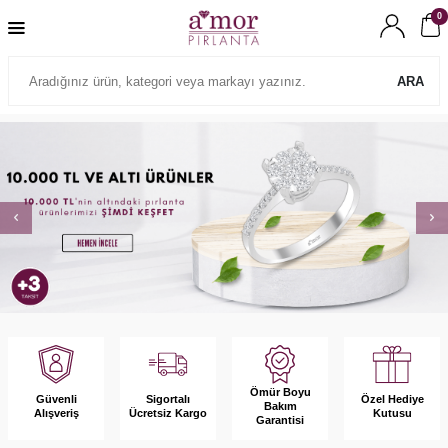
0
ARA
Ömür Boyu
Güvenli
Sigortalı
Özel Hediye
Bakım
Alışveriş
Ücretsiz Kargo
Kutusu
Garantisi