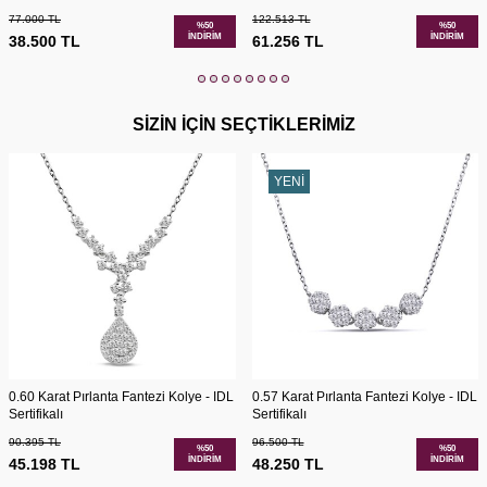
77.000
TL
122.513
TL
%
50
%
50
İNDIRIM
İNDIRIM
38.500
TL
61.256
TL
SİZİN İÇİN SEÇTİKLERİMİZ
YENI
0.60 Karat Pırlanta Fantezi Kolye - IDL
0.57 Karat Pırlanta Fantezi Kolye - IDL
Sertifikalı
Sertifikalı
90.395
TL
96.500
TL
%
50
%
50
İNDIRIM
İNDIRIM
45.198
TL
48.250
TL