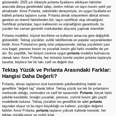
gösterebilir. 2025 yılı itibariyle pırlanta fiyatlarını etkileyen faktörler
arasında dünya genelindeki talep, üretim miktarı ve taşın kesim şekli yer
almaktadır. Amor Pırlanta, sektördeki deneyimiyle, en uygun fiyatlarla en
kaliteli pırlanta taşlarını sunar.
Pırlanta
almak isteyenlerin dikkat etmesi
gereken en önemli faktörlerden biri, taşın sertifikalı olup olmadığıdır.
Sertifikalı pırlantalar, taşın kalitesinin ve orijinalliğinin garantisidir, bu
yüzden her zaman güvenilir markalardan alışveriş yapmak önemlidir.
Pırlanta modelleri, kişisel tercihlere ve kullanım amacına göre değişiklik
gösterebilir. Tektaş yüzükler, evlilik tekliflerinde en popüler seçeneklerden
biridir. Amor Pırlanta'nın geniş ürün yelpazesinde, tektaş yüzüklerin yanı
sıra baget, prenses kesim ve yuvarlak kesim gibi farklı modeller de yer
alır. Bu çeşitlilik, her bireyin zevkine uygun
pırlanta
modelini bulmasına
olanak tanır. Amor Pırlanta, her ürününü özenle seçilen pırlanta taşlarıyla
tasarlar, böylece her bir takı zarif ve değerli olur.
Tektaş Yüzük ve Pırlanta Arasındaki Farklar:
Hangisi Daha Değerli?
Pırlanta, elmas taşlarının özel kesimlerle şekillendirilmiş halidir ve
genellikle "değerli taş" olarak bilinir.
Tektaş yüzük
ise tek bir pırlantanın
merkezde olduğu, minimalist ve zarif bir tasarımdır.
Pırlanta
, birçok farklı
şekilde kesilebilir, örneğin yuvarlak, prenses, zümrüt kesim gibi çeşitli
modellerde bulunur. Tektaş yüzükler ise genellikle bir adet
pırlanta
taşından oluşur ve bu taşın büyüklüğü ve kalitesi, yüzüğün değerini
belirler. Amor Pırlanta,
pırlanta
taşlarını yüksek kalitede keserek, her
tektaş yüzüğü eşsiz ve ışıltılı kılar.