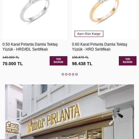
Aynı Gün Kargo
0.50 Karat Pırlanta Damla Tektaş
0.60 Karat Pırlanta Damla Tektaş
Yüzük - HRD/IDL Sertifikalı
Yüzük - HRD Sertifikalı
140.000
TL
196.875
TL
%
50
%
50
İNDIRIM
İNDIRIM
70.000
TL
98.438
TL