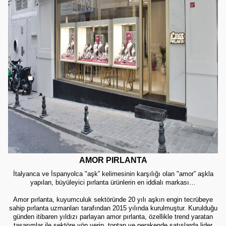
AMOR PIRLANTA
İtalyanca ve İspanyolca "aşk” kelimesinin karşılığı olan "amor” aşkla
yapılan, büyüleyici pırlanta ürünlerin en iddialı markası…
Amor pırlanta, kuyumculuk sektöründe 20 yılı aşkın engin tecrübeye
sahip pırlanta uzmanları tarafından 2015 yılında kurulmuştur. Kurulduğu
günden itibaren yıldızı parlayan amor pırlanta, özellikle trend yaratan
tasarımlar ile sektöre yön verip, toptan ve perakende satışlarda lider