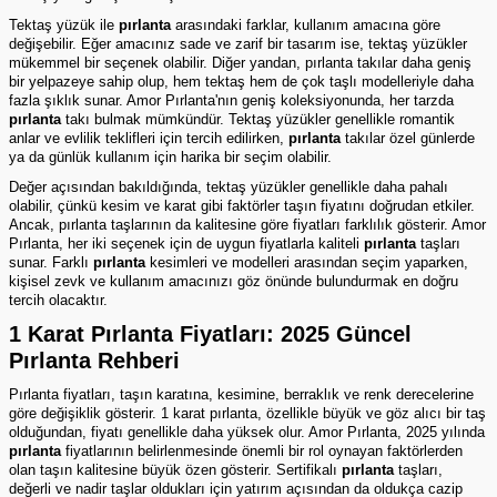
Tektaş yüzük
ile
pırlanta
arasındaki farklar, kullanım amacına göre
değişebilir. Eğer amacınız sade ve zarif bir tasarım ise, tektaş yüzükler
mükemmel bir seçenek olabilir. Diğer yandan, pırlanta takılar daha geniş
bir yelpazeye sahip olup, hem tektaş hem de çok taşlı modelleriyle daha
fazla şıklık sunar. Amor Pırlanta'nın geniş koleksiyonunda, her tarzda
pırlanta
takı bulmak mümkündür. Tektaş yüzükler genellikle romantik
anlar ve evlilik teklifleri için tercih edilirken,
pırlanta
takılar özel günlerde
ya da günlük kullanım için harika bir seçim olabilir.
Değer açısından bakıldığında,
tektaş yüzükler
genellikle daha pahalı
olabilir, çünkü kesim ve karat gibi faktörler taşın fiyatını doğrudan etkiler.
Ancak, pırlanta taşlarının da kalitesine göre fiyatları farklılık gösterir. Amor
Pırlanta, her iki seçenek için de uygun fiyatlarla kaliteli
pırlanta
taşları
sunar. Farklı
pırlanta
kesimleri ve modelleri arasından seçim yaparken,
kişisel zevk ve kullanım amacınızı göz önünde bulundurmak en doğru
tercih olacaktır.
1 Karat Pırlanta Fiyatları: 2025 Güncel
Pırlanta Rehberi
Pırlanta fiyatları, taşın karatına, kesimine, berraklık ve renk derecelerine
göre değişiklik gösterir. 1 karat pırlanta, özellikle büyük ve göz alıcı bir taş
olduğundan, fiyatı genellikle daha yüksek olur. Amor Pırlanta, 2025 yılında
pırlanta
fiyatlarının belirlenmesinde önemli bir rol oynayan faktörlerden
olan taşın kalitesine büyük özen gösterir. Sertifikalı
pırlanta
taşları,
değerli ve nadir taşlar oldukları için yatırım açısından da oldukça cazip