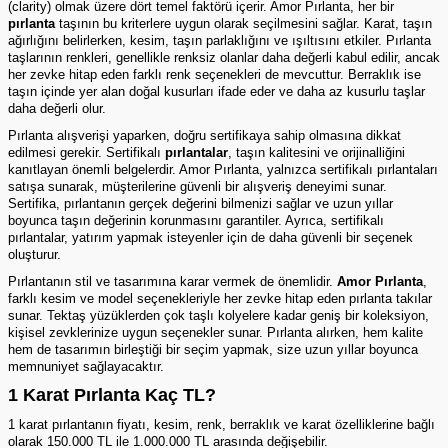
(clarity) olmak üzere dört temel faktörü içerir. Amor Pırlanta, her bir
pırlanta
taşının bu kriterlere uygun olarak seçilmesini sağlar. Karat, taşın
ağırlığını belirlerken, kesim, taşın parlaklığını ve ışıltısını etkiler. Pırlanta
taşlarının renkleri, genellikle renksiz olanlar daha değerli kabul edilir, ancak
her zevke hitap eden farklı renk seçenekleri de mevcuttur. Berraklık ise
taşın içinde yer alan doğal kusurları ifade eder ve daha az kusurlu taşlar
daha değerli olur.
Pırlanta alışverişi yaparken, doğru sertifikaya sahip olmasına dikkat
edilmesi gerekir. Sertifikalı
pırlantalar
, taşın kalitesini ve orijinalliğini
kanıtlayan önemli belgelerdir. Amor
Pırlanta
, yalnızca sertifikalı pırlantaları
satışa sunarak, müşterilerine güvenli bir alışveriş deneyimi sunar.
Sertifika, pırlantanın gerçek değerini bilmenizi sağlar ve uzun yıllar
boyunca taşın değerinin korunmasını garantiler. Ayrıca, sertifikalı
pırlantalar, yatırım yapmak isteyenler için de daha güvenli bir seçenek
oluşturur.
Pırlantanın stil ve tasarımına karar vermek de önemlidir.
Amor Pırlanta
,
farklı kesim ve model seçenekleriyle her zevke hitap eden
pırlanta
takılar
sunar. Tektaş yüzüklerden çok taşlı kolyelere kadar geniş bir koleksiyon,
kişisel zevklerinize uygun seçenekler sunar. Pırlanta alırken, hem kalite
hem de tasarımın birleştiği bir seçim yapmak, size uzun yıllar boyunca
memnuniyet sağlayacaktır.
1 Karat Pırlanta Kaç TL?
1 karat pırlantanın fiyatı, kesim, renk, berraklık ve karat özelliklerine bağlı
olarak 150.000 TL ile 1.000.000 TL arasında değişebilir.