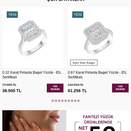
YENI
YENI
Aynı Gün Kargo
0.32 Karat Pırlanta Baget Yüzük - IDL
0.67 Karat Pırlanta Baget Yüzük - IDL
Sertifikalı
Sertifikalı
77.000
TL
122.513
TL
%
50
%
50
İNDIRIM
İNDIRIM
38.500
TL
61.256
TL