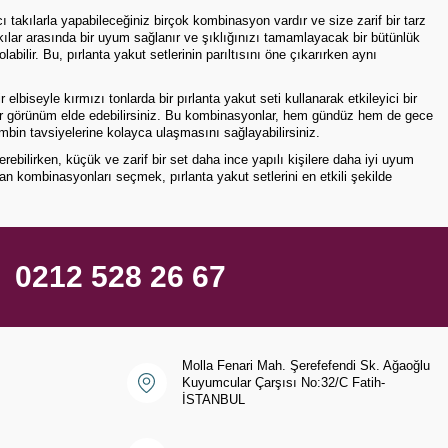
takılarla yapabileceğiniz birçok kombinasyon vardır ve size zarif bir tarz
takılar arasında bir uyum sağlanır ve şıklığınızı tamamlayacak bir bütünlük
lir. Bu, pırlanta yakut setlerinin parıltısını öne çıkarırken aynı
elbiseyle kırmızı tonlarda bir pırlanta yakut seti kullanarak etkileyici bir
ık bir görünüm elde edebilirsiniz. Bu kombinasyonlar, hem gündüz hem de gece
ombin tavsiyelerine kolayca ulaşmasını sağlayabilirsiniz.
bilirken, küçük ve zarif bir set daha ince yapılı kişilere daha iyi uyum
yan kombinasyonları seçmek, pırlanta yakut setlerini en etkili şekilde
0212 528 26 67
Molla Fenari Mah. Şerefefendi Sk. Ağaoğlu
Kuyumcular Çarşısı No:32/C Fatih-
İSTANBUL