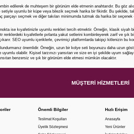
ombin edilerek de muhteşem bir görünüm elde etmenin anahtarıdır. Bu göz alıcı 
ye setiyle uyumlu bir küpe veya bilezik seçmek harika bir fikirdir. Bu şekilde, 
ç parçayı seçmek ve diğer takıları minimumda tutmak da harika bir seçenek olabi
ta ise kıyafetinizle uyumlu renkleri tercih etmektir. Örneğin, klasik siyah bir 
nötr renklerdeki kıyafetlerle pırlanta yakut setlerini kombinleyerek zarif ve ş
ıkarır. SEO uyumlu içeriklerle, çevrimiçi platformlarda takipçi kitlenizin bu k
undurmanız önemlidir. Örneğin, uzun bir kolye seti boyunuzu daha uzun göstere
le uyumlu olabilir. Kişisel tarzınızı yansıtan ve size en iyi şekilde uyum sağla
i yansıtan benzersiz ve şık bir görünüm elde etmesi mümkün olacaktır.
MÜŞTERI HIZMETLERI
oriler
Önemli Bilgiler
Hızlı Erişim
Teslimat Koşulları
Anasayfa
Üyelik Sözleşmesi
Yeni Ürünler