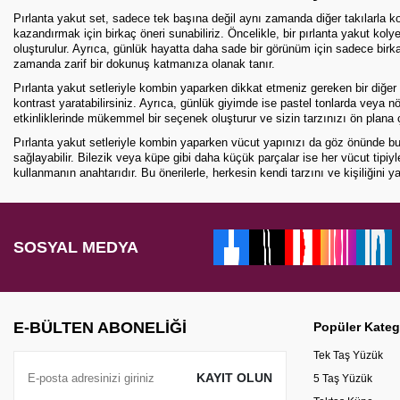
Pırlanta yakut set, sadece tek başına değil aynı zamanda diğer takılarla k
kazandırmak için birkaç öneri sunabiliriz. Öncelikle, bir pırlanta yakut kol
oluşturulur. Ayrıca, günlük hayatta daha sade bir görünüm için sadece birka
zamanda zarif bir dokunuş katmanıza olanak tanır.
Pırlanta yakut setleriyle kombin yaparken dikkat etmeniz gereken bir diğer nok
kontrast yaratabilirsiniz. Ayrıca, günlük giyimde ise pastel tonlarda veya 
etkinliklerinde mükemmel bir seçenek oluşturur ve sizin tarzınızı ön plana ç
Pırlanta yakut setleriyle kombin yaparken vücut yapınızı da göz önünde bul
sağlayabilir. Bilezik veya küpe gibi daha küçük parçalar ise her vücut tipiy
kullanmanın anahtarıdır. Bu önerilerle, herkesin kendi tarzını ve kişiliğin
SOSYAL MEDYA
E-BÜLTEN ABONELIĞI
Popüler Kateg
Tek Taş Yüzük
KAYIT OLUN
5 Taş Yüzük