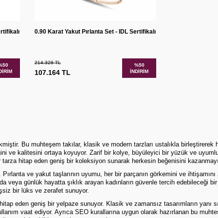
Sepete
tır
Karşılaştır
tifikalı
0.90 Karat Yakut Pırlanta Set - IDL Sertifikalı
Ekle
214.328
TL
%
50
%
50
DIRIM
107.164
TL
İNDIRIM
miştir. Bu muhteşem takılar, klasik ve modern tarzları ustalıkla birleştirerek
liğini ve kalitesini ortaya koyuyor. Zarif bir kolye, büyüleyici bir yüzük ve uy
r tarza hitap eden geniş bir koleksiyon sunarak herkesin beğenisini kazanmayı
Pırlanta ve yakut taşlarının uyumu, her bir parçanın görkemini ve ihtişamını arttı
larda veya günlük hayatta şıklık arayan kadınların güvenle tercih edebileceği b
şsiz bir lüks ve zerafet sunuyor.
hitap eden geniş bir yelpaze sunuyor. Klasik ve zamansız tasarımların yanı sır
 kullanım vaat ediyor. Ayrıca SEO kurallarına uygun olarak hazırlanan bu muhteş