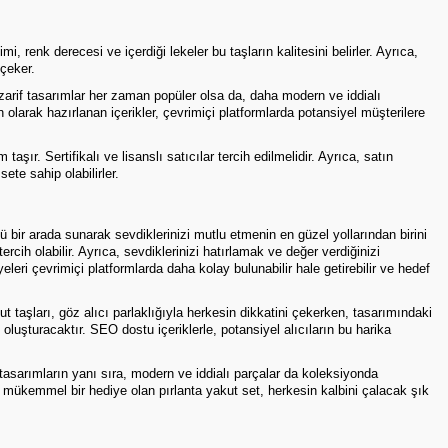
i, renk derecesi ve içerdiği lekeler bu taşların kalitesini belirler. Ayrıca,
 çeker.
 zarif tasarımlar her zaman popüler olsa da, daha modern ve iddialı
n olarak hazırlanan içerikler, çevrimiçi platformlarda potansiyel müşterilere
şır. Sertifikalı ve lisanslı satıcılar tercih edilmelidir. Ayrıca, satın
ete sahip olabilirler.
ü bir arada sunarak sevdiklerinizi mutlu etmenin en güzel yollarından birini
rcih olabilir. Ayrıca, sevdiklerinizi hatırlamak ve değer verdiğinizi
leri çevrimiçi platformlarda daha kolay bulunabilir hale getirebilir ve hedef
t taşları, göz alıcı parlaklığıyla herkesin dikkatini çekerken, tasarımındaki
 oluşturacaktır. SEO dostu içeriklerle, potansiyel alıcıların bu harika
 tasarımların yanı sıra, modern ve iddialı parçalar da koleksiyonda
 mükemmel bir hediye olan pırlanta yakut set, herkesin kalbini çalacak şık