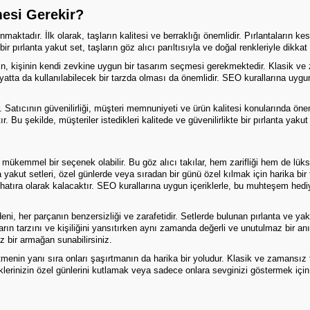
mesi Gerekir?
ktadır. İlk olarak, taşların kalitesi ve berraklığı önemlidir. Pırlantaların kesim
 bir pırlanta
yakut set
, taşların göz alıcı parıltısıyla ve doğal renkleriyle dikkat
için, kişinin kendi zevkine uygun bir tasarım seçmesi gerekmektedir. Klasik ve
 hayatta da kullanılabilecek bir tarzda olması da önemlidir. SEO kurallarına uygu
 Satıcının güvenilirliği, müşteri memnuniyeti ve ürün kalitesi konularında önem ta
 Bu şekilde, müşteriler istedikleri kalitede ve güvenilirlikte bir pırlanta yakut s
mükemmel bir seçenek olabilir. Bu göz alıcı takılar, hem zarifliği hem de lüks
yakut setleri, özel günlerde veya sıradan bir günü özel kılmak için harika bir te
hatıra olarak kalacaktır. SEO kurallarına uygun içeriklerle, bu muhteşem hediye
ni, her parçanın benzersizliği ve zarafetidir. Setlerde bulunan pırlanta ve yaku
ların tarzını ve kişiliğini yansıtırken aynı zamanda değerli ve unutulmaz bir anı
z bir armağan sunabilirsiniz.
etmenin yanı sıra onları şaşırtmanın da harika bir yoludur. Klasik ve zamansız
erinizin özel günlerini kutlamak veya sadece onlara sevginizi göstermek için