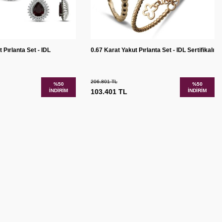
Sepete
Karşılaştır
Karşılaştır
 Pırlanta Set - IDL
0.67 Karat Yakut Pırlanta Set - IDL Sertifikalı
Ekle
206.801
TL
%
50
%
50
İNDIRIM
103.401
TL
İNDIRIM