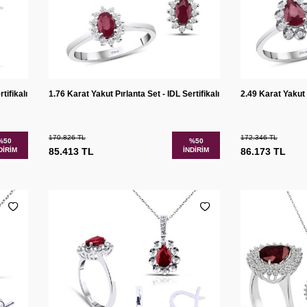
Sepete
Sepete
tır
Karşılaştır
tifikalı
1.76 Karat Yakut Pırlanta Set - IDL Sertifikalı
2.49 Karat Yakut P
Ekle
Ekle
170.826
TL
172.346
TL
%
50
%
50
DIRIM
85.413
TL
İNDIRIM
86.173
TL