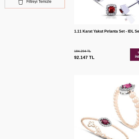
Filtreyi Temizle
Sepete
Karşılaş
1.11 Karat Yakut Pırlanta Set - IDL Ser
Ekle
184.294
TL
92.147
TL
İN