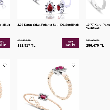
Sepete
Sepete
tır
Karşılaştır
tifikalı
3.02 Karat Yakut Pırlanta Set - IDL Sertifikalı
10.77 Karat Yakut
Ekle
Ekle
Sertifikalı
263.834
TL
572.959
TL
%
50
%
50
DIRIM
131.917
TL
İNDIRIM
286.479
TL