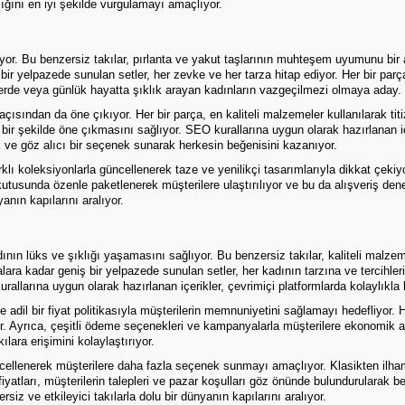
klığını en iyi şekilde vurgulamayı amaçlıyor.
yor. Bu benzersiz takılar, pırlanta ve yakut taşlarının muhteşem uyumunu bir ar
bir yelpazede sunulan setler, her zevke ve her tarza hitap ediyor. Her bir parç
ünlerde veya günlük hayatta şıklık arayan kadınların vazgeçilmezi olmaya aday.
ısından da öne çıkıyor. Her bir parça, en kaliteli malzemeler kullanılarak titizl
ci bir şekilde öne çıkmasını sağlıyor. SEO kurallarına uygun olarak hazırlanan iç
ık ve göz alıcı bir seçenek sunarak herkesin beğenisini kazanıyor.
klı koleksiyonlarla güncellenerek taze ve yenilikçi tasarımlarıyla dikkat çekiy
kutusunda özenle paketlenerek müşterilere ulaştırılıyor ve bu da alışveriş dene
anın kapılarını aralıyor.
ın lüks ve şıklığı yaşamasını sağlıyor. Bu benzersiz takılar, kaliteli malzemele
ra kadar geniş bir yelpazede sunulan setler, her kadının tarzına ve tercihlerine
allarına uygun olarak hazırlanan içerikler, çevrimiçi platformlarda kolaylıkla bu
 adil bir fiyat politikasıyla müşterilerin memnuniyetini sağlamayı hedefliyor. He
 Ayrıca, çeşitli ödeme seçenekleri ve kampanyalarla müşterilere ekonomik avant
ara erişimini kolaylaştırıyor.
üncellenerek müşterilere daha fazla seçenek sunmayı amaçlıyor. Klasikten ilha
iyatları, müşterilerin talepleri ve pazar koşulları göz önünde bulundurularak bel
rsiz ve etkileyici takılarla dolu bir dünyanın kapılarını aralıyor.