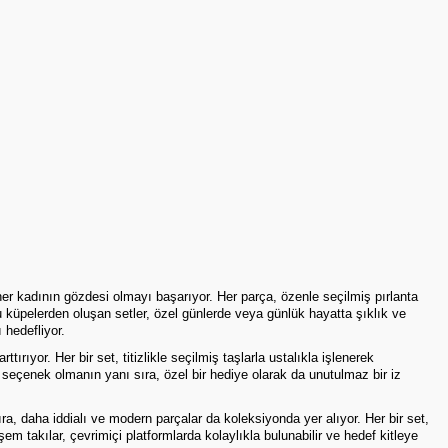
 her kadının gözdesi olmayı başarıyor. Her parça, özenle seçilmiş pırlanta
umlu küpelerden oluşan setler, özel günlerde veya günlük hayatta şıklık ve
 hedefliyor.
rıyor. Her bir set, titizlikle seçilmiş taşlarla ustalıkla işlenerek
ir seçenek olmanın yanı sıra, özel bir hediye olarak da unutulmaz bir iz
a, daha iddialı ve modern parçalar da koleksiyonda yer alıyor. Her bir set,
em takılar, çevrimiçi platformlarda kolaylıkla bulunabilir ve hedef kitleye