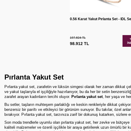
Sepete
Karşılaş
0.56 Karat Yakut Pırlanta Set - IDL Ser
Ekle
197.824
TL
98.912
TL
İN
Pırlanta Yakut Set
Pırlanta yakut set, zarafetin ve lüksün simgesi olarak her zaman dikkat çek
ve yakut taşlarıyla el işçiliğiyle hazırlanıyor, bu da her bir setin benzersiz
zarafet arayan kadınların tercihi oluyor.
Pırlanta yakut set
, her yaşa ve he
Bu setler, taşların muhteşem parlaklığı ve keskin renkleriyle dikkat çekiyor. 
benzersiz bir parıltı ve etkileyici bir görünüm sunuyor. Bu takılar, özel an
bırakıyor. Pırlanta yakut set, tarzınıza zarif bir dokunuş katarken, sizlere e
Son moda trendlerle uyumlu olan
pırlanta yakut set
, her zevke ve bütçeye 
kaliteli malzemeler ve özenli işçilikle bir araya getirilerek uzun ömürlü bir