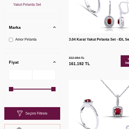
Yakut Pırlanta Set
Marka
Sepete
Karşılaş
Amor Pırlanta
3.04 Karat Yakut Pırlanta Set - IDL Ser
Ekle
322.384
TL
Fiyat
161.192
TL
İN
Seçimi Filtrele