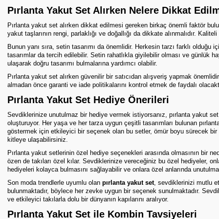
Pırlanta Yakut Set Alırken Nelere Dikkat Edil
Pırlanta yakut set alırken dikkat edilmesi gereken birkaç önemli faktör bulunma
yakut taşlarının rengi, parlaklığı ve doğallığı da dikkate alınmalıdır. Kaliteli
Bunun yanı sıra, setin tasarımı da önemlidir. Herkesin tarzı farklı olduğu 
tasarımlar da tercih edilebilir. Setin rahatlıkla giyilebilir olması ve günlük
ulaşarak doğru tasarımı bulmalarına yardımcı olabilir.
Pırlanta yakut set alırken güvenilir bir satıcıdan alışveriş yapmak önemlidir.
almadan önce garanti ve iade politikalarını kontrol etmek de faydalı olacaktır.
Pırlanta Yakut Set Hediye Önerileri
Sevdiklerinize unutulmaz bir hediye vermek istiyorsanız, pırlanta yakut set 
oluşturuyor. Her yaşa ve her tarza uygun çeşitli tasarımları bulunan pırlanta 
göstermek için etkileyici bir seçenek olan bu setler, ömür boyu sürecek bir 
kitleye ulaşabilirsiniz.
Pırlanta yakut setlerinin özel hediye seçenekleri arasında olmasının bir nede
özen de takıları özel kılar. Sevdiklerinize vereceğiniz bu özel hediyeler, on
hediyeleri kolayca bulmasını sağlayabilir ve onlara özel anlarında unutulma
Son moda trendlerle uyumlu olan
pırlanta yakut set
, sevdiklerinizi mutlu 
bulunmaktadır, böylece her zevke uygun bir seçenek sunulmaktadır. Sevdikl
ve etkileyici takılarla dolu bir dünyanın kapılarını aralıyor.
Pırlanta Yakut Set ile Kombin Tavsiyeleri