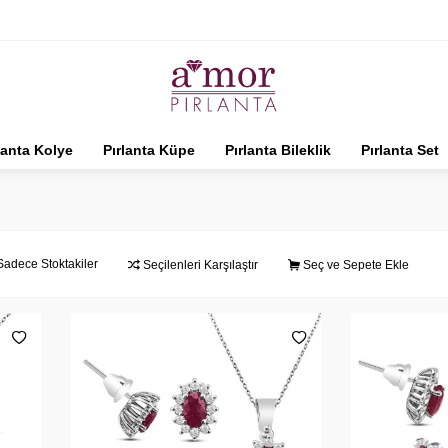
lanta Kolye
Pırlanta Küpe
Pırlanta Bileklik
Pırlanta Set
Sadece Stoktakiler
Seçilenleri Karşılaştır
Seç ve Sepete Ekle