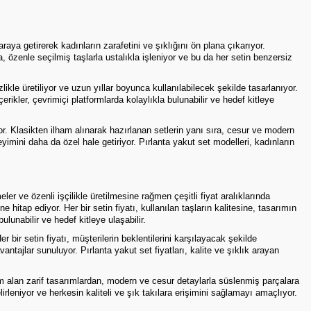
aya getirerek kadınların zarafetini ve şıklığını ön plana çıkarıyor.
a, özenle seçilmiş taşlarla ustalıkla işleniyor ve bu da her setin benzersiz
ikle üretiliyor ve uzun yıllar boyunca kullanılabilecek şekilde tasarlanıyor.
erikler, çevrimiçi platformlarda kolaylıkla bulunabilir ve hedef kitleye
or. Klasikten ilham alınarak hazırlanan setlerin yanı sıra, cesur ve modern
yimini daha da özel hale getiriyor. Pırlanta yakut set modelleri, kadınların
r ve özenli işçilikle üretilmesine rağmen çeşitli fiyat aralıklarında
 hitap ediyor. Her bir setin fiyatı, kullanılan taşların kalitesine, tasarımın
lunabilir ve hedef kitleye ulaşabilir.
r bir setin fiyatı, müşterilerin beklentilerini karşılayacak şekilde
ajlar sunuluyor. Pırlanta yakut set fiyatları, kalite ve şıklık arayan
m alan zarif tasarımlardan, modern ve cesur detaylarla süslenmiş parçalara
irleniyor ve herkesin kaliteli ve şık takılara erişimini sağlamayı amaçlıyor.