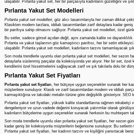
ulaşabilir. Pırlanta yakut set, her bir parçasıyla kadınların güzelliğini ve şı
Pırlanta Yakut Set Modelleri
Pırlanta yakut set modelleri
, göz alıcı tasarımlarıyla her zaman dikkat çeki
Klasikten modern tarzlara, iddialı tasarımlardan zarif detaylara kadar geniş 
bir parıltıya sahip olmasını sağlıyor. Pırlanta yakut set modelleri, özel g
Bu setler, sadece görsel açıdan değil, aynı zamanda kalite ve dayanıklılık aç
Pırlanta ve yakut taşlarının göz kamaştırıcı parıltısı, her bir setin etkileyi
ulaşabilir. Pırlanta yakut set modelleri, kadınların tarzını tamamlayacak ş
Son moda trendlerle uyumlu olan pırlanta yakut set modelleri, her sezon far
detaylarla süslenmiş parçalar da koleksiyonda yer alıyor. Her bir set, özel 
kendilerini özel hissetmelerini sağlayacak zarif ve şık takılarla dolu bir düny
Pırlanta Yakut Set Fiyatları
Pırlanta yakut set fiyatları
, her bütçeye uygun seçenekler sunarak her kadın
müşterilere sunuluyor. Klasik ve zarif tasarımlardan modern ve iddialı parçala
karmaşıklığına ve takıdaki metalin türüne göre değişiklik gösteriyor. SEO kur
Pırlanta yakut set fiyatları, yüksek kalite standartlarına rağmen rekabetçi ve
dengeleniyor ve uzun vadede değerini koruyacak yatırımlar olarak görülüyor.
kadınların bütçelerine uygun seçenekler sunarak herkesin bu muhteşem takıl
Son moda trendlerle uyumlu olan pırlanta yakut set fiyatları, her sezon g
kadar geniş bir koleksiyonla müşterilerin beğenisine sunuluyor. Bu setlerin f
Pırlanta yakut set fiyatları, her kadının tarzını ve kişiliğini yansıtacak benze