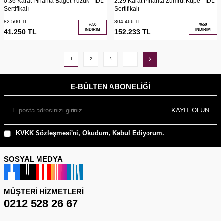
0.36 Karat Pırlanta Baget Yüzük - IDL
2.29 Karat Pırlanta Zümrüt Küpe - IDL
Sertifikalı
Sertifikalı
82.500
TL
304.466
TL
%
50
%
50
İNDIRIM
İNDIRIM
41.250
TL
152.233
TL
1
2
3
…
E-BÜLTEN ABONELIĞI
KAYIT OLUN
KVKK Sözleşmesi'ni
, Okudum, Kabul Ediyorum.
SOSYAL MEDYA
MÜŞTERI HIZMETLERI
0212 528 26 67