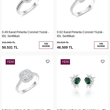
0.49 Karat Pırlanta Coronet Yüzük -
0.62 Karat Pırlanta Coronet Yüzük -
IDL Sertifikalı
IDL Sertifikalı
101.063
TL
93.019
TL
%
50
%
50
İNDIRIM
İNDIRIM
50.531
TL
46.509
TL
YENI
YENI