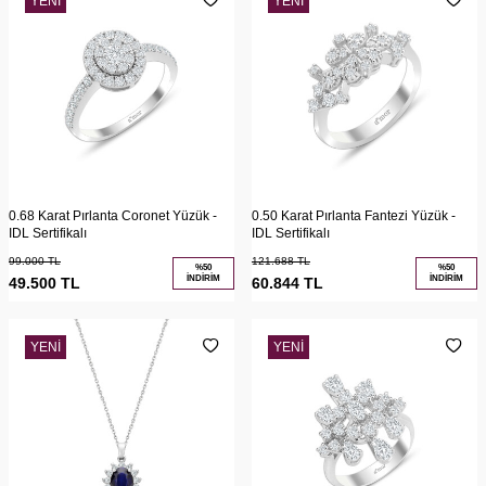
YENI
YENI
0.68 Karat Pırlanta Coronet Yüzük -
0.50 Karat Pırlanta Fantezi Yüzük -
IDL Sertifikalı
IDL Sertifikalı
99.000
TL
121.688
TL
%
50
%
50
İNDIRIM
İNDIRIM
49.500
TL
60.844
TL
YENI
YENI