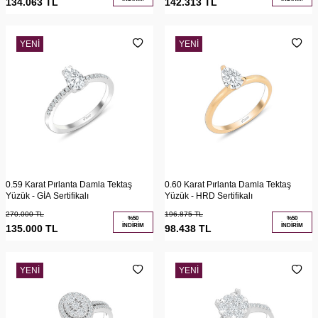
134.063
TL
142.313
TL
YENI
YENI
0.59 Karat Pırlanta Damla Tektaş
0.60 Karat Pırlanta Damla Tektaş
Yüzük - GİA Sertifikalı
Yüzük - HRD Sertifikalı
270.000
TL
196.875
TL
%
50
%
50
İNDIRIM
İNDIRIM
135.000
TL
98.438
TL
YENI
YENI