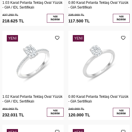
1.03 Karat Pırlanta Tektaş Oval Yüzük
0.80 Karat Pırlanta Tektaş Oval Yüzük
- GIA / IDL Sertifikalı
- GIA Sertifikalı
437.250
TL
235.000
TL
%
50
%
50
İNDIRIM
İNDIRIM
218.625
TL
117.500
TL
YENI
YENI
1.02 Karat Pırlanta Tektaş Oval Yüzük
0.80 Karat Pırlanta Tektaş Oval Yüzük
- GIA / IDL Sertifikalı
- GIA Sertifikalı
464.063
TL
240.000
TL
%
50
%
50
İNDIRIM
İNDIRIM
232.031
TL
120.000
TL