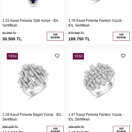
1.15 Karat Pırlanta Safir Kolye - IDL
1.78 Karat Pırlanta Fantezi Yüzük -
Sertifikalı
IDL Sertifikalı
61.000
TL
379.500
TL
%
50
%
50
İNDIRIM
İNDIRIM
30.500
TL
189.750
TL
YENI
YENI
1.29 Karat Pırlanta Baget Yüzük - IDL
1.47 Karat Pırlanta Fantezi Yüzük -
Sertifikalı
IDL Sertifikalı
268.125
TL
284.625
TL
%
50
%
50
İNDIRIM
İNDIRIM