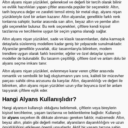
Altın alyans nişan yüzükleri, geleneksel ve değerli bir tercih olarak bilinir
ve evlilik hazırlıkları yapan çiftler arasında popüler bir seçenektir. Altın,
tarih boyunca değer ve zarafeti temsil etmiş bir metal olup, alyans nişan
yüzükleriyle özel bir anlam kazanır. Altın alyanslar, genellikle farklı renk
tonlarına sahiptir, bunlar arasında sarı altın, beyaz altın ve pembe altın
gibi seçenekler bulunur. Bu renk seçenekleri, çiftlere kendi kişisel
tarzlarına ve tercihlerine uygun bir seçim yapma olanağı sağlar.
Altın alyans nişan yüzükleri, sade ve klasik tasarımlardan, daha karmaşık
detaylarla süslenmiş modellere kadar geniş bir yelpazede sunulmaktadır.
Alyanslar genellikle yuvarlak, düz tasarımlarıyla bilinirken, modern
trendlere uygun olarak farklı kesimler, eğriler ve özel detaylar içeren
modeller de bulunabilir. Bu tasarım çeşitliliği, çiftlere özel ve anlam dolu bir
alyans seçme imkanı tanır.
Altın alyans nişan yüzükleri, evlenmeye karar veren çiftler arasında
romantik ve sembolik bir bağ oluşturmanın yanı sıra, kaliteli bir mücevher
parçası sahibi olma arzusunu da karşılar. Altın, dayanıklılığı ve değeri ile
bilinirken, altın alyans nişan yüzükleri uzun yıllar boyunca özel bir anlam
taşıyarak çiftlere eşlik eder.
Hangi Alyans Kullanışlıdır?
Hangi alyansın kullanışlı olduğunu belirlemek, çiftlerin veya bireylerin
kişisel tercihlerine, yaşam tarzlarına ve beklentilerine bağlıdır. Kullanışlı
bir
alyans
seçerken ilk dikkate alınması gereken faktör, malzemedir. Altın,
beyaz altın, platin gibi değerli metaller, alyansların dayanıklılığını ve uzun
ömürlülüğünü etkileyen önemli unsurlardır. Aktif bir yaşam tarzına sahip