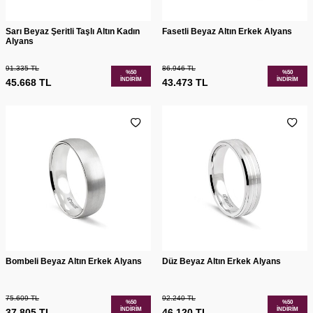
Sarı Beyaz Şeritli Taşlı Altın Kadın
Fasetli Beyaz Altın Erkek Alyans
Alyans
91.335
TL
86.946
TL
%
50
%
50
İNDIRIM
İNDIRIM
45.668
TL
43.473
TL
Bombeli Beyaz Altın Erkek Alyans
Düz Beyaz Altın Erkek Alyans
75.609
TL
92.240
TL
%
50
%
50
İNDIRIM
İNDIRIM
37.805
TL
46.120
TL