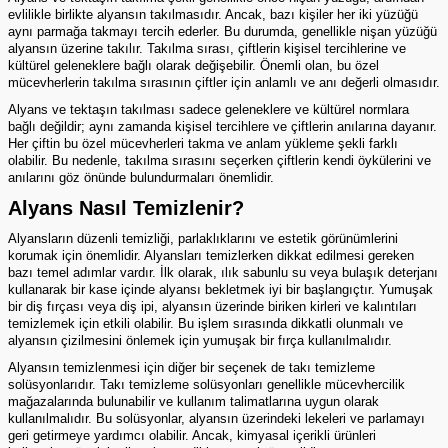
evlilikle birlikte alyansın takılmasıdır. Ancak, bazı kişiler her iki yüzüğü
aynı parmağa takmayı tercih ederler. Bu durumda, genellikle nişan yüzüğü
alyansın üzerine takılır. Takılma sırası, çiftlerin kişisel tercihlerine ve
kültürel geleneklere bağlı olarak değişebilir. Önemli olan, bu özel
mücevherlerin takılma sırasının çiftler için anlamlı ve anı değerli olmasıdır.
Alyans ve tektaşın takılması sadece geleneklere ve kültürel normlara
bağlı değildir; aynı zamanda kişisel tercihlere ve çiftlerin anılarına dayanır.
Her çiftin bu özel mücevherleri takma ve anlam yükleme şekli farklı
olabilir. Bu nedenle, takılma sırasını seçerken çiftlerin kendi öykülerini ve
anılarını göz önünde bulundurmaları önemlidir.
Alyans Nasıl Temizlenir?
Alyansların düzenli temizliği, parlaklıklarını ve estetik görünümlerini
korumak için önemlidir. Alyansları temizlerken dikkat edilmesi gereken
bazı temel adımlar vardır. İlk olarak, ılık sabunlu su veya bulaşık deterjanı
kullanarak bir kase içinde alyansı bekletmek iyi bir başlangıçtır. Yumuşak
bir diş fırçası veya diş ipi, alyansın üzerinde biriken kirleri ve kalıntıları
temizlemek için etkili olabilir. Bu işlem sırasında dikkatli olunmalı ve
alyansın çizilmesini önlemek için yumuşak bir fırça kullanılmalıdır.
Alyansın temizlenmesi için diğer bir seçenek de takı temizleme
solüsyonlarıdır. Takı temizleme solüsyonları genellikle mücevhercilik
mağazalarında bulunabilir ve kullanım talimatlarına uygun olarak
kullanılmalıdır. Bu solüsyonlar, alyansın üzerindeki lekeleri ve parlamayı
geri getirmeye yardımcı olabilir. Ancak, kimyasal içerikli ürünleri