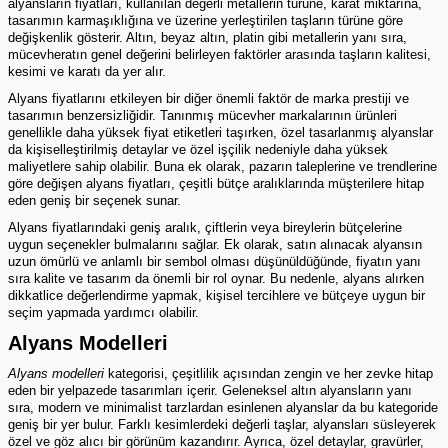
alyansların fiyatları, kullanılan değerli metallerin türüne, karat miktarına,
tasarımın karmaşıklığına ve üzerine yerleştirilen taşların türüne göre
değişkenlik gösterir. Altın, beyaz altın, platin gibi metallerin yanı sıra,
mücevheratın genel değerini belirleyen faktörler arasında taşların kalitesi,
kesimi ve karatı da yer alır.
Alyans fiyatlarını etkileyen bir diğer önemli faktör de marka prestiji ve
tasarımın benzersizliğidir. Tanınmış mücevher markalarının ürünleri
genellikle daha yüksek fiyat etiketleri taşırken, özel tasarlanmış alyanslar
da kişiselleştirilmiş detaylar ve özel işçilik nedeniyle daha yüksek
maliyetlere sahip olabilir. Buna ek olarak, pazarın taleplerine ve trendlerine
göre değişen alyans fiyatları, çeşitli bütçe aralıklarında müşterilere hitap
eden geniş bir seçenek sunar.
Alyans fiyatlarındaki geniş aralık, çiftlerin veya bireylerin bütçelerine
uygun seçenekler bulmalarını sağlar. Ek olarak, satın alınacak alyansın
uzun ömürlü ve anlamlı bir sembol olması düşünüldüğünde, fiyatın yanı
sıra kalite ve tasarım da önemli bir rol oynar. Bu nedenle, alyans alırken
dikkatlice değerlendirme yapmak, kişisel tercihlere ve bütçeye uygun bir
seçim yapmada yardımcı olabilir.
Alyans Modelleri
Alyans modelleri
kategorisi, çeşitlilik açısından zengin ve her zevke hitap
eden bir yelpazede tasarımları içerir. Geleneksel altın alyansların yanı
sıra, modern ve minimalist tarzlardan esinlenen alyanslar da bu kategoride
geniş bir yer bulur. Farklı kesimlerdeki değerli taşlar, alyansları süsleyerek
özel ve göz alıcı bir görünüm kazandırır. Ayrıca, özel detaylar, gravürler,