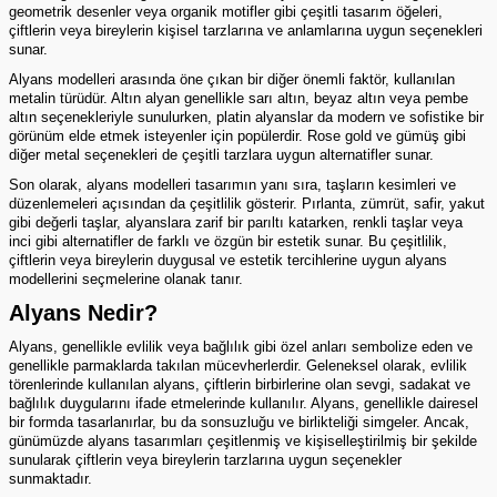
geometrik desenler veya organik motifler gibi çeşitli tasarım öğeleri,
çiftlerin veya bireylerin kişisel tarzlarına ve anlamlarına uygun seçenekleri
sunar.
Alyans modelleri arasında öne çıkan bir diğer önemli faktör, kullanılan
metalin türüdür. Altın alyan genellikle sarı altın, beyaz altın veya pembe
altın seçenekleriyle sunulurken, platin alyanslar da modern ve sofistike bir
görünüm elde etmek isteyenler için popülerdir. Rose gold ve gümüş gibi
diğer metal seçenekleri de çeşitli tarzlara uygun alternatifler sunar.
Son olarak, alyans modelleri tasarımın yanı sıra, taşların kesimleri ve
düzenlemeleri açısından da çeşitlilik gösterir. Pırlanta, zümrüt, safir, yakut
gibi değerli taşlar, alyanslara zarif bir parıltı katarken, renkli taşlar veya
inci gibi alternatifler de farklı ve özgün bir estetik sunar. Bu çeşitlilik,
çiftlerin veya bireylerin duygusal ve estetik tercihlerine uygun alyans
modellerini seçmelerine olanak tanır.
Alyans Nedir?
Alyans, genellikle evlilik veya bağlılık gibi özel anları sembolize eden ve
genellikle parmaklarda takılan mücevherlerdir. Geleneksel olarak, evlilik
törenlerinde kullanılan alyans, çiftlerin birbirlerine olan sevgi, sadakat ve
bağlılık duygularını ifade etmelerinde kullanılır. Alyans, genellikle dairesel
bir formda tasarlanırlar, bu da sonsuzluğu ve birlikteliği simgeler. Ancak,
günümüzde alyans tasarımları çeşitlenmiş ve kişiselleştirilmiş bir şekilde
sunularak çiftlerin veya bireylerin tarzlarına uygun seçenekler
sunmaktadır.