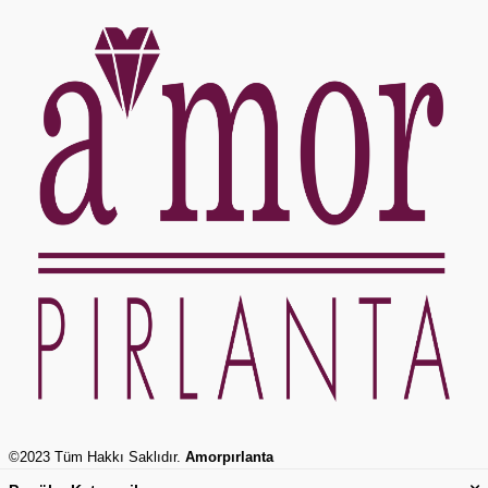
©2023 Tüm Hakkı Saklıdır.
Amorpırlanta