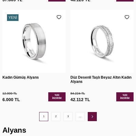
YENI
Kadın Gümüş Alyans
Düz Desenli Taşlı Beyaz Altın Kadın
Alyans
12.000
TL
84.224
TL
%
50
%
50
İNDIRIM
İNDIRIM
6.000
TL
42.112
TL
1
2
3
…
Alyans