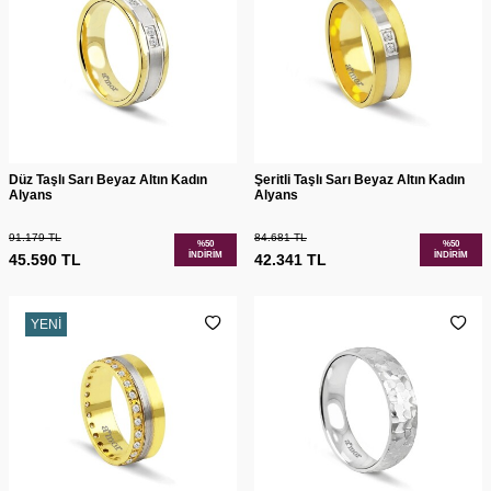
Düz Taşlı Sarı Beyaz Altın Kadın
Şeritli Taşlı Sarı Beyaz Altın Kadın
Alyans
Alyans
91.179
TL
84.681
TL
%
50
%
50
İNDIRIM
İNDIRIM
45.590
TL
42.341
TL
YENI