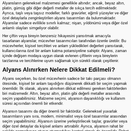
Alyansların geleneksel malzemesi genellikle altındır; ancak, beyaz altın,
platin, gümüş gibi diğer değerli metaller de sıkça tercih edilmektedir.
Ayrıca, taşlı veya taşsız modeller, farklı gravürler, eğimli yüzeyler ve diğer
özel detaylarla zenginleştirilen
alyans
tasarımları da bulunmaktadır.
Alyanslar sadece evlilikle sınırlı kalmaz; nişan, yıldönümü veya diğer özel
anlamlı olayları simgeliyor olabilir.
Her çiftin veya bireyin benzersiz hikayesini yansıtmak amacıyla
tasarlanan alyanslar, mücevher tasarımcıları tarafından özenle üretilir. Bu
mücevherler, kişisel tercihleri ve anlam yükledikleri değerleri yansıtarak,
kullanıcılarına özel bir anlam katma potansiyeline sahiptir. Alyans, zaman
içinde değişen modaya uygun olarak evlenen çiftlerin veya bireylerin
tarzlarına ve tercihlerine uyum sağlamak için sürekli olarak çeşitlenir.
Alyans Alınırken Nelere Dikkat Edilmeli?
Alyans seçerken, bu özel mücevherin sadece bir takı parçası olmanın
ötesinde, kişisel bir anlam taşıdığını düşünerek dikkatli bir seçim yapmak
önemlidir. İlk olarak, alyans alınırken dikkat edilmesi gereken faktörlerden
biri malzemedir. Altın, beyaz altın, platin gibi değerli metaller arasında
seçim yapabilirsiniz. Malzeme seçimi, alyansın dayanıklılığı ve kullanım
süresi açısından önemli bir etkendir.
Alyansın tasarımı da diğer önemli bir faktördür. Geleneksel yuvarlak
tasarımların yanı sıra, modern, minimalist veya özel tasarımlar arasından
seçim yapabilirsiniz. Alyansın üzerine yerleştirilecek taşlar, gravürler veya
diğer özel detaylar da kişisel anlamı artırabilir. Ayrıca, alyansın rahat bir