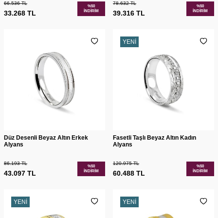
66.536
TL
78.632
TL
%
50
%
50
İNDIRIM
İNDIRIM
33.268
TL
39.316
TL
YENI
Düz Desenli Beyaz Altın Erkek
Fasetli Taşlı Beyaz Altın Kadın
Alyans
Alyans
86.193
TL
120.975
TL
%
50
%
50
İNDIRIM
İNDIRIM
43.097
TL
60.488
TL
YENI
YENI