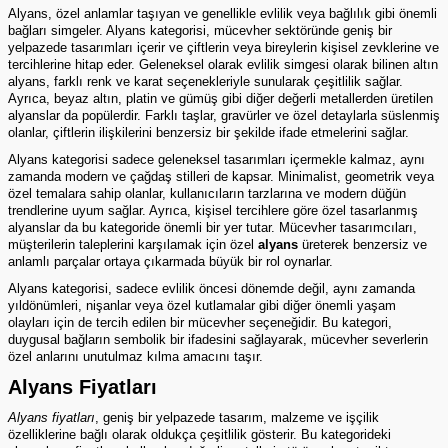
Alyans, özel anlamlar taşıyan ve genellikle evlilik veya bağlılık gibi önemli
bağları simgeler. Alyans kategorisi, mücevher sektöründe geniş bir
yelpazede tasarımları içerir ve çiftlerin veya bireylerin kişisel zevklerine ve
tercihlerine hitap eder. Geleneksel olarak evlilik simgesi olarak bilinen altın
alyans, farklı renk ve karat seçenekleriyle sunularak çeşitlilik sağlar.
Ayrıca, beyaz altın, platin ve gümüş gibi diğer değerli metallerden üretilen
alyanslar da popülerdir. Farklı taşlar, gravürler ve özel detaylarla süslenmiş
olanlar, çiftlerin ilişkilerini benzersiz bir şekilde ifade etmelerini sağlar.
Alyans kategorisi sadece geleneksel tasarımları içermekle kalmaz, aynı
zamanda modern ve çağdaş stilleri de kapsar. Minimalist, geometrik veya
özel temalara sahip olanlar, kullanıcıların tarzlarına ve modern düğün
trendlerine uyum sağlar. Ayrıca, kişisel tercihlere göre özel tasarlanmış
alyanslar da bu kategoride önemli bir yer tutar. Mücevher tasarımcıları,
müşterilerin taleplerini karşılamak için özel
alyans
üreterek benzersiz ve
anlamlı parçalar ortaya çıkarmada büyük bir rol oynarlar.
Alyans kategorisi, sadece evlilik öncesi dönemde değil, aynı zamanda
yıldönümleri, nişanlar veya özel kutlamalar gibi diğer önemli yaşam
olayları için de tercih edilen bir mücevher seçeneğidir. Bu kategori,
duygusal bağların sembolik bir ifadesini sağlayarak, mücevher severlerin
özel anlarını unutulmaz kılma amacını taşır.
Alyans Fiyatları
Alyans fiyatları
, geniş bir yelpazede tasarım, malzeme ve işçilik
özelliklerine bağlı olarak oldukça çeşitlilik gösterir. Bu kategorideki