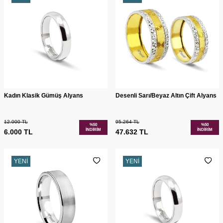
Kadın Klasik Gümüş Alyans
Desenli Sarı/Beyaz Altın Çift Alyans
12.000
TL
95.264
TL
%
50
%
50
İNDIRIM
İNDIRIM
6.000
TL
47.632
TL
YENI
YENI