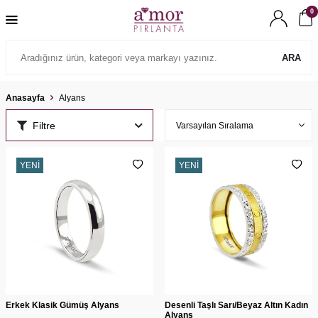
0
ARA
Anasayfa
Alyans
Filtre
YENI
YENI
Erkek Klasik Gümüş Alyans
Desenli Taşlı Sarı/Beyaz Altın Kadın
Alyans