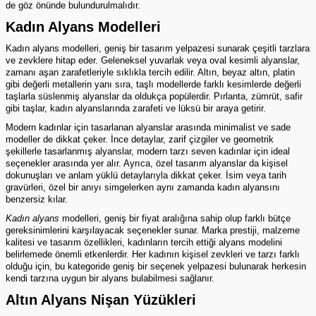
de göz önünde bulundurulmalıdır.
Kadın Alyans Modelleri
Kadın alyans modelleri, geniş bir tasarım yelpazesi sunarak çeşitli tarzlara
ve zevklere hitap eder. Geleneksel yuvarlak veya oval kesimli alyanslar,
zamanı aşan zarafetleriyle sıklıkla tercih edilir. Altın, beyaz altın, platin
gibi değerli metallerin yanı sıra, taşlı modellerde farklı kesimlerde değerli
taşlarla süslenmiş alyanslar da oldukça popülerdir. Pırlanta, zümrüt, safir
gibi taşlar, kadın alyanslarında zarafeti ve lüksü bir araya getirir.
Modern kadınlar için tasarlanan alyanslar arasında minimalist ve sade
modeller de dikkat çeker. İnce detaylar, zarif çizgiler ve geometrik
şekillerle tasarlanmış alyanslar, modern tarzı seven kadınlar için ideal
seçenekler arasında yer alır. Ayrıca, özel tasarım alyanslar da kişisel
dokunuşları ve anlam yüklü detaylarıyla dikkat çeker. İsim veya tarih
gravürleri, özel bir anıyı simgelerken aynı zamanda kadın alyansını
benzersiz kılar.
Kadın alyans
modelleri, geniş bir fiyat aralığına sahip olup farklı bütçe
gereksinimlerini karşılayacak seçenekler sunar. Marka prestiji, malzeme
kalitesi ve tasarım özellikleri, kadınların tercih ettiği alyans modelini
belirlemede önemli etkenlerdir. Her kadının kişisel zevkleri ve tarzı farklı
olduğu için, bu kategoride geniş bir seçenek yelpazesi bulunarak herkesin
kendi tarzına uygun bir alyans bulabilmesi sağlanır.
Altın Alyans Nişan Yüzükleri