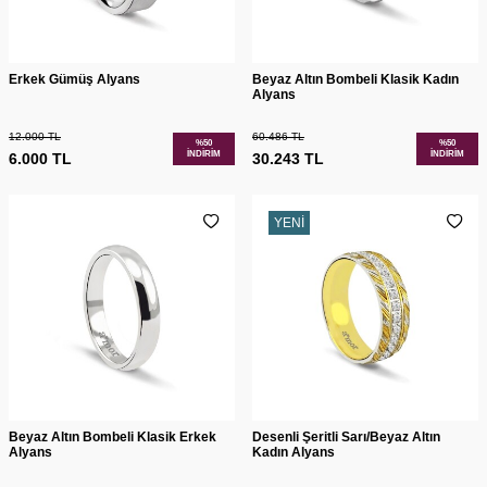
Erkek Gümüş Alyans
Beyaz Altın Bombeli Klasik Kadın
Alyans
12.000
TL
60.486
TL
%
50
%
50
İNDIRIM
İNDIRIM
6.000
TL
30.243
TL
YENI
Beyaz Altın Bombeli Klasik Erkek
Desenli Şeritli Sarı/Beyaz Altın
Alyans
Kadın Alyans