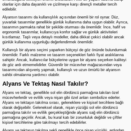
olanlar için daha dayanıklı ve çizilmeye karşı dirençli metaller tercih
edilebilir.
Alyansın tasarımı da kullanışlılık açısından önemli bir rol oynar. Düz,
yuvarlak tasarımlar genellikle günlük kullanıma daha uygun olabilir. Ayrıca,
tasarımın parmakta rahat bir şekilde oturması da önemlidir. İnce, hafif ve
ergonomik tasarımlar, kullanıcıya konfor sağlar ve günlük aktiviteleri
kısıtlamaz. Taşlı veya detaylı modeller, daha dikkat çekici olabilir ancak
günlük kullanıma uygunluğu değerlendirmek önemlidir.
Kullanışlı bir alyans seçimi yaparken bütçeyi de göz önünde bulundurmak
önemlidir. Farklı malzeme ve tasarım seçenekleri farklı fiyat aralıklarına
sahiptir. Ancak, kullanıcılar bütçelerine uygun bir alyans seçerken kaliteyi
de göz ardı etmemelidirler. Güvenilir bir mücevher mağazasından veya
tasarımcıdan alışveriş yapmak, kullanışlı ve uzun ömürlü bir alyansın
sahibi olmalarına yardımcı olabilir.
Alyans Ve Tektaş Nasıl Takılır?
Alyans ve tektaş, genellikle sol elin dördüncü parmağına takılan özel
mücevherlerdir ve evlilik veya nişan gibi özel anları sembolize ederler.
Alyans ve tektaşın takılma sırası, geleneklere ve kişisel tercihlere bağlı
olarak değişebilir. Geleneksel olarak, nişan yüzüğü sol elin dördüncü
parmağına takılır ve evlilik gerçekleştiğinde
alyans
sağ elin dördüncü
parmağına geçirilir. Ancak, bu kural katı bir zorunluluk değildir ve çiftler
kişisel tercihlerine göre takılmayı tercih edebilirler.
Alyans ve tektaşın takılma şekli genellikle önce nişan yüzüğü, ardından