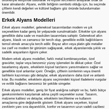
birbirleriyle iletişimde bulunarak ve kişisel tercihlerini anlayarak ortak bir
karar almalarıdır. Alyans, evlilik birliğinin sembolü olduğu için, bu seçimde
çiftlerin kendi değerleri ve kültürel bağlamı göz önünde bulundurmaları
önemlidir.
Erkek Alyans Modelleri
Erkek alyans modelleri
, geleneksel tasarımlardan modern ve şık
seçeneklere kadar geniş bir yelpazede sunulmaktadır. Erkekler için alyans
genellikle daha sade ve maskülen tasarımlara sahiptir. Geleneksel altın
alyans, klasik ve zamansız bir tercih olup, genellikle evlilik bağlılıklarını
temsil etmek amacıyla tercih edilir. Beyaz altın veya platin gibi metaller
ise zarif ve modern bir görünüm sağlayarak, erkek alyanslarında şıklık ve
sadelik arayanların ilgisini çeker.
Modern erkek alyans modelleri, farklı metal kombinasyonları, özel
gravürler, taşlar veya benzersiz yüzey işlemeleri ile dikkat çeker. Özel
tasarlanmış alyans, erkeklerin kişisel tarzlarını yansıtmalarını sağlar ve
genellikle özel anlamlar içerir. Örneğin, çiftlerin isimlerinin veya önemli
tarihlerin kazınması gibi detaylar, erkek alyanslarını daha özel ve anlamlı
kılar. Bu modeller, erkeklerin alyans seçimindeki kişisel ifadelerini vurgular
ve evlilik bağlarını benzersiz bir şekilde simgeler.
Erkek alyans modelleri, geniş bir fiyat aralığına sahiptir ve bu, farklı bütçe
gereksinimlerini karşılamak adına çeşitli seçenekler sunar. Tasarım,
malzeme kalitesi ve detaylar, erkeklerin tercihlerine ve kullanım
amaçlarına göre değişkenlik gösterir. Erkek alyans seçerken, kişisel
zevklerin yanı sıra dayanıklılık, konfor ve tasarımın uzun vadeli cazibesi