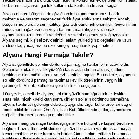
şekilde parmağınıza oturup oturmadığını kontrol etmek de önemlidir. Rahat
bir tasarım, alyansın günlük kullanımda konforlu olmasını sağlar.
Alyans alırken bütçenizi de göz önünde bulundurmalısınız. Farklı
malzeme ve tasarım seçenekleri farklı fiyat aralıklarına sahiptir. Ancak,
bütçeniz ne olursa olsun, kaliteyi göz ardı etmemek önemlidir. Güvenilir bir
mücevher mağazasından veya tasarımcıdan alışveriş yapmak,
alyansınızın uzun ömürlü ve değerli bir sembol olmasını sağlayacaktır.
Alyans seçimi, kişisel zevklerinizi, anlam yüklediğiniz değerleri ve uzun
vadede taşıyacağınız bu özel simgeyi düşünerek yapılmalıdır.
Alyans Hangi Parmağa Takılır?
Alyans, genellikle sol elin dördüncü parmağına takılan bir mücevherdir.
Geleneksel olarak, evlilik yüzüğü olarak adlandırılan alyans, çiftlerin
birbirlerine olan bağlılıklarını ve evliliklerini simgeler. Bu nedenle, alyansın
sol elin dördüncü parmağına takılması evlilik törenlerinin yaygın bir
geleneğidir. Ancak, kültürlere göre bu tercih değişebilir.
Türkiye'de, genellikle alyans, sol elin yüzük parmağına takılır. Evlilik
sırasında, nikah kıyıldıktan sonra çiftlerin sol elin dördüncü parmağına
alyans
takılması geleneği oldukça yaygındır. Diğer kültürlerde ise sağ el
tercih edilebilmektedir. Örneğin, bazı Batı ülkelerinde çiftler, alyanslarını
sağ elin dördüncü parmağına takabilirler.
Alyansın hangi parmağa takılacağı genellikle kültürel ve kişisel tercihlere
bağlıdır. Bazı çiftler, evlilikleriyle ilgili özel bir anlam yaratmak amacıyla
kendi tercihlerine göre karar verebilirler. Önemli olan, çiftlerin bu konuda