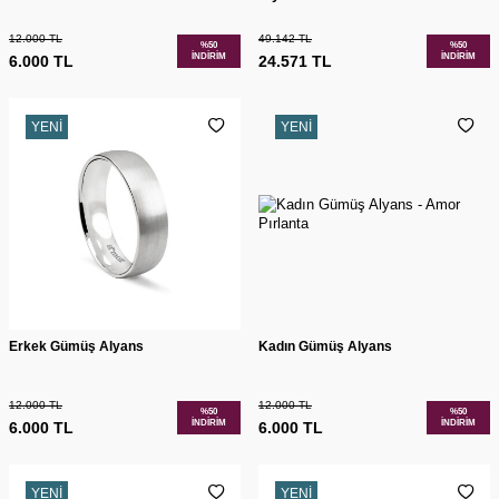
12.000
TL
49.142
TL
%
50
%
50
İNDIRIM
İNDIRIM
6.000
TL
24.571
TL
YENI
YENI
Erkek Gümüş Alyans
Kadın Gümüş Alyans
12.000
TL
12.000
TL
%
50
%
50
İNDIRIM
İNDIRIM
6.000
TL
6.000
TL
YENI
YENI