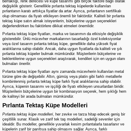
berraklığı, renk derecesi ve küpe tasarımı gibi birçok faktöre bağlı olarak
değişiklik gösterir. Genellikle pırlanta tektaş küpelerde kullanılan
pırlantanın karatı arttıkça fiyatlar da artar. Ayrıca, pırlantanın sertifikalı
olup olmaması da fiyatı etkileyen önemli bir faktördür. Kaliteli bir pırlanta
tektaş küpe satın almak isteyenlerin, bütçelerine uygun seçenekleri
değerlendirirken bu faktörlere dikkat etmeleri önemlidir.
Pırlanta tektaş küpe fiyatları, marka ve tasarımın da etkisiyle değişiklik
gösterebilir. Ünlü mücevher markalarının tasarladığı özel koleksiyonlar
veya özel tasarım pırlanta tektaş küpe, genellikle daha yüksek fiyat
aralıklarına sahip olabilir. Ancak, daha uygun fiyatlarla da kaliteli ve şık
pırlanta tektaş küpeler bulmak mümkündür. Müşterilerin bütçelerine ve
beklentilerine uygun seçenekleri araştırarak, kendileri için en uygun olanı
bulmaları önerilir.
Pırlanta tektaş küpe fiyatları aynı zamanda mücevherin kullanılan metal
türüne göre de değişebilir. Altın, gümüş veya platin gibi farklı metallerle
kombinlenmiş pırlanta tektaş küpe farklı fiyat aralıklarına sahip olabilir.
Ayrıca, küpenin tasarımı ve işçiliği de fiyatı etkileyen unsurlardan biridir.
Müşterilerin bütçelerine uygun bir kombinasyon seçerek, hem şıklığı hem
de kaliteyi bir arada bulmaları mümkündür.
Pırlanta Tektaş Küpe Modelleri
Pırlanta tektaş küpe modelleri
, her zevke ve tarza hitap edecek geniş bir
çeşitlilik sunar. Klasik ve zarif tek taş modelleri, sadeliği sevenler için
idealdir. Bu modeller, genellikle yuvarlak kesim pırlantalarla tasarlanır ve
küpelerin zarif bir parıltıya sahip olmasını sağlar. Ayrıca, farklı