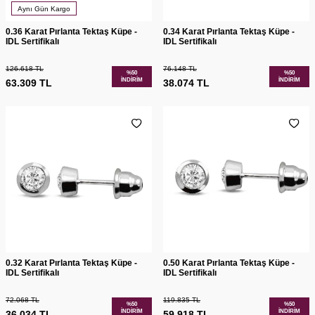
Aynı Gün Kargo
0.36 Karat Pırlanta Tektaş Küpe -
0.34 Karat Pırlanta Tektaş Küpe -
IDL Sertifikalı
IDL Sertifikalı
126.618
TL
76.148
TL
%
50
%
50
İNDIRIM
İNDIRIM
63.309
TL
38.074
TL
0.32 Karat Pırlanta Tektaş Küpe -
0.50 Karat Pırlanta Tektaş Küpe -
IDL Sertifikalı
IDL Sertifikalı
72.068
TL
119.835
TL
%
50
%
50
İNDIRIM
İNDIRIM
36.034
TL
59.918
TL