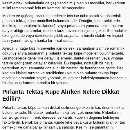
kesimlerdeki pırlantalarla da çeşitlendirilmiş olan bu modeller, her kadının
stilini tamamlamak için mükemmel bir seçenektir.
Modern ve çağdaş tarzı tercih edenler için ise daha iddialı ve gösterişli
pırlanta tektaş küpe modelleri bulunmaktadır. Örneğin, farklı şekillerde
kesilmiş pırlantaların kullanıldığı veya pırlantanın yanında renkli taşların
da yer aldığı tasarımlar, modern tarzı sevenlerin ilgisini çeker. Bu modeller,
özel günlerde veya davetlerde şıklık arayanların tercihi olabilir ve kişisel
tarzı yansıtmak için harika bir fırsat sunar.
Ayrıca, vintage tarzını sevenler için de eski zamanların zarif ve romantik
dokunuşlarıyla tasarlanmış pırlanta tektaş küpe modelleri bulunmaktadır.
Bu modellerde genellikle detaylı işlemeler, dantel desenleri veya vintage
tarzını çağrıştıran detaylar kullanılır. Bu küpeler, nostaljik bir hava
yaratırken aynı zamanda göz alıcı bir zarafeti de beraberinde getirir. Her
kadının kişisel tarzına ve tercihlerine uygun olan pırlanta tektaş küpe
modelleri arasından seçim yapmak, mücevher koleksiyonunuza benzersiz
bir dokunuş katmanın harika bir yoludur.
Pırlanta Tektaş Küpe Alırken Nelere Dikkat
Edilir?
Pırlanta tektaş küpe alırken dikkat edilmesi gereken birkaç önemli nokta
bulunmaktadır. İlk olarak, pırlantanın kalitesi çok önemlidir. Pırlantanın
berraklığı, kesimi, renk derecesi ve karatı, küpenin değerini belirleyen
faktörlerdir. Berrak bir pırlanta, içinde leke veya kusur bulunmayan bir taş
demektir ve daha parlak bir ışıltıya sahiptir. Kesimi ise pırlantanın