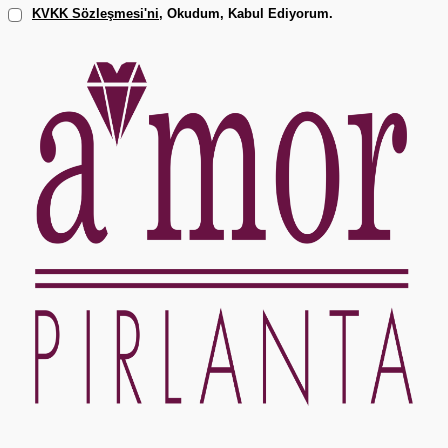
KVKK Sözleşmesi'ni
, Okudum, Kabul Ediyorum.