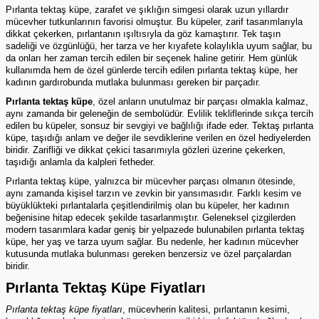
Pırlanta tektaş küpe, zarafet ve şıklığın simgesi olarak uzun yıllardır
mücevher tutkunlarının favorisi olmuştur. Bu küpeler, zarif tasarımlarıyla
dikkat çekerken, pırlantanın ışıltısıyla da göz kamaştırır. Tek taşın
sadeliği ve özgünlüğü, her tarza ve her kıyafete kolaylıkla uyum sağlar, bu
da onları her zaman tercih edilen bir seçenek haline getirir. Hem günlük
kullanımda hem de özel günlerde tercih edilen pırlanta tektaş küpe, her
kadının gardırobunda mutlaka bulunması gereken bir parçadır.
Pırlanta tektaş küpe
, özel anların unutulmaz bir parçası olmakla kalmaz,
aynı zamanda bir geleneğin de sembolüdür. Evlilik tekliflerinde sıkça tercih
edilen bu küpeler, sonsuz bir sevgiyi ve bağlılığı ifade eder. Tektaş pırlanta
küpe, taşıdığı anlam ve değer ile sevdiklerine verilen en özel hediyelerden
biridir. Zarifliği ve dikkat çekici tasarımıyla gözleri üzerine çekerken,
taşıdığı anlamla da kalpleri fetheder.
Pırlanta tektaş küpe, yalnızca bir mücevher parçası olmanın ötesinde,
aynı zamanda kişisel tarzın ve zevkin bir yansımasıdır. Farklı kesim ve
büyüklükteki pırlantalarla çeşitlendirilmiş olan bu küpeler, her kadının
beğenisine hitap edecek şekilde tasarlanmıştır. Geleneksel çizgilerden
modern tasarımlara kadar geniş bir yelpazede bulunabilen pırlanta
tektaş
küpe
, her yaş ve tarza uyum sağlar. Bu nedenle, her kadının mücevher
kutusunda mutlaka bulunması gereken benzersiz ve özel parçalardan
biridir.
Pırlanta Tektaş Küpe Fiyatları
Pırlanta tektaş küpe fiyatları
, mücevherin kalitesi, pırlantanın kesimi,