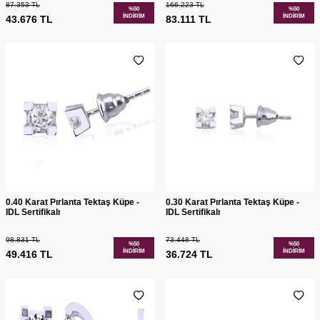
87.353
TL
166.223
TL
%
50
%
50
İNDIRIM
İNDIRIM
43.676
TL
83.111
TL
0.40 Karat Pırlanta Tektaş Küpe -
0.30 Karat Pırlanta Tektaş Küpe -
IDL Sertifikalı
IDL Sertifikalı
98.831
TL
73.448
TL
%
50
%
50
İNDIRIM
İNDIRIM
49.416
TL
36.724
TL