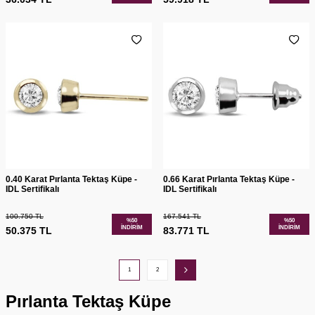
0.40 Karat Pırlanta Tektaş Küpe -
0.66 Karat Pırlanta Tektaş Küpe -
IDL Sertifikalı
IDL Sertifikalı
100.750
TL
167.541
TL
%
50
%
50
İNDIRIM
İNDIRIM
50.375
TL
83.771
TL
1
2
Pırlanta Tektaş Küpe