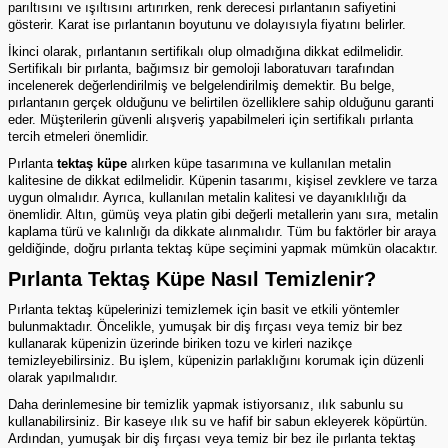
parıltısını ve ışıltısını artırırken, renk derecesi pırlantanın safiyetini
gösterir. Karat ise pırlantanın boyutunu ve dolayısıyla fiyatını belirler.
İkinci olarak, pırlantanın sertifikalı olup olmadığına dikkat edilmelidir.
Sertifikalı bir pırlanta, bağımsız bir gemoloji laboratuvarı tarafından
incelenerek değerlendirilmiş ve belgelendirilmiş demektir. Bu belge,
pırlantanın gerçek olduğunu ve belirtilen özelliklere sahip olduğunu garanti
eder. Müşterilerin güvenli alışveriş yapabilmeleri için sertifikalı pırlanta
tercih etmeleri önemlidir.
Pırlanta
tektaş küpe
alırken küpe tasarımına ve kullanılan metalin
kalitesine de dikkat edilmelidir. Küpenin tasarımı, kişisel zevklere ve tarza
uygun olmalıdır. Ayrıca, kullanılan metalin kalitesi ve dayanıklılığı da
önemlidir. Altın, gümüş veya platin gibi değerli metallerin yanı sıra, metalin
kaplama türü ve kalınlığı da dikkate alınmalıdır. Tüm bu faktörler bir araya
geldiğinde, doğru
pırlanta tektaş küpe
seçimini yapmak mümkün olacaktır.
Pırlanta Tektaş Küpe Nasıl Temizlenir?
Pırlanta tektaş küpelerinizi temizlemek için basit ve etkili yöntemler
bulunmaktadır. Öncelikle, yumuşak bir diş fırçası veya temiz bir bez
kullanarak küpenizin üzerinde biriken tozu ve kirleri nazikçe
temizleyebilirsiniz. Bu işlem, küpenizin parlaklığını korumak için düzenli
olarak yapılmalıdır.
Daha derinlemesine bir temizlik yapmak istiyorsanız, ılık sabunlu su
kullanabilirsiniz. Bir kaseye ılık su ve hafif bir sabun ekleyerek köpürtün.
Ardından, yumuşak bir diş fırçası veya temiz bir bez ile pırlanta tektaş