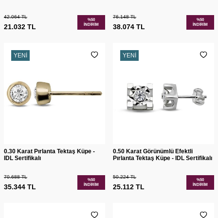
42.064
TL
76.148
TL
%
50
%
50
İNDIRIM
İNDIRIM
21.032
TL
38.074
TL
YENI
YENI
0.30 Karat Pırlanta Tektaş Küpe -
0.50 Karat Görünümlü Efektli
IDL Sertifikalı
Pırlanta Tektaş Küpe - IDL Sertifikalı
70.688
TL
50.224
TL
%
50
%
50
İNDIRIM
İNDIRIM
35.344
TL
25.112
TL