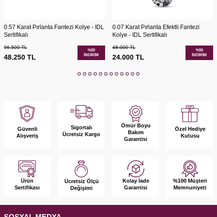
0.57 Karat Pırlanta Fantezi Kolye - IDL
0.07 Karat Pırlanta Efektli Fantezi
Sertifikalı
Kolye - IDL Sertifikalı
96.500
TL
48.000
TL
%
50
%
50
İNDIRIM
İNDIRIM
48.250
TL
24.000
TL
Ömür Boyu
Sigortalı
Güvenli
Özel Hediye
Bakım
Ücretsiz Kargo
Alışveriş
Kutusu
Garantisi
Ürün
Kolay İade
%100 Müşteri
Ücretsiz Ölçü
Sertifikası
Garantisi
Memnuniyeti
Değişimi
SOSYAL MEDYA