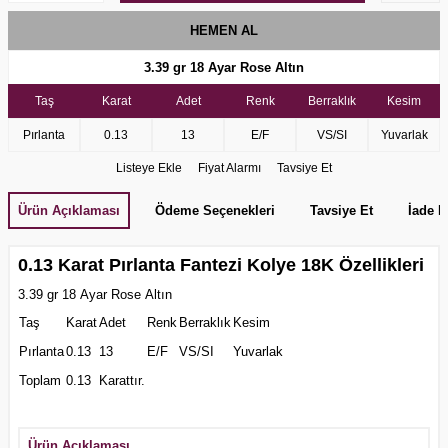
HEMEN AL
3.39 gr
18 Ayar Rose Altın
Taş
Karat
Adet
Renk
Berraklık
Kesim
Pırlanta
0.13
13
E/F
VS/SI
Yuvarlak
Listeye Ekle
Fiyat Alarmı
Tavsiye Et
Ürün Açıklaması
Ödeme Seçenekleri
Tavsiye Et
İade K
0.13 Karat Pırlanta Fantezi Kolye 18K Özellikleri
3.39 gr 18 Ayar Rose Altın
Taş
Karat
Adet
Renk
Berraklık
Kesim
Pırlanta
0.13
13
E/F
VS/SI
Yuvarlak
Toplam
0.13
Karattır.
Ürün Açıklaması