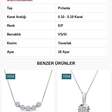
Taş
Pırlanta
Karat Aralığı
0.10 - 0.19 Karat
Renk
E/F
Berraklık
VS/SI
Kesim
Yuvarlak
Ayar
18 Ayar
BENZER ÜRÜNLER
YENI
YENI