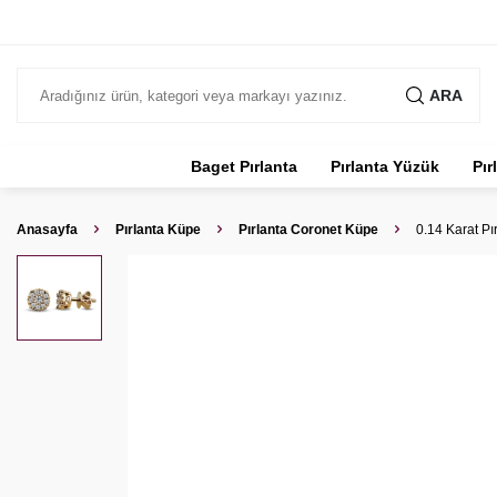
ARA
Baget Pırlanta
Pırlanta Yüzük
Pır
Anasayfa
Pırlanta Küpe
Pırlanta Coronet Küpe
0.14 Karat Pı