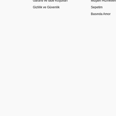
Garanti ve İade Koşulları
Müşteri Hizmetler
Gizlilik ve Güvenlik
Sepetim
Basında Amor