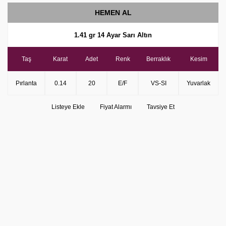
HEMEN AL
1.41 gr 14 Ayar Sarı Altın
Taş
Karat
Adet
Renk
Berraklık
Kesim
Pırlanta
0.14
20
E/F
VS-SI
Yuvarlak
Listeye Ekle
Fiyat Alarmı
Tavsiye Et