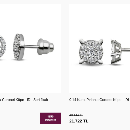
Karşılaştır
Kar
Ekle
Sepete Ekle
a Coronet Küpe - IDL Sertifikalı
0.14 Karat Pırlanta Coronet Küpe - IDL 
43.444
TL
%
50
İNDIRIM
21.722
TL