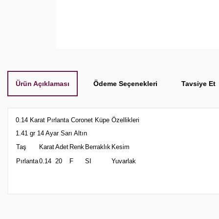
Ürün Açıklaması
Ödeme Seçenekleri
Tavsiye Et
0.14 Karat Pırlanta Coronet Küpe Özellikleri
1.41 gr 14 Ayar Sarı Altın
Taş
Karat
Adet
Renk
Berraklık
Kesim
Pırlanta
0.14
20
F
SI
Yuvarlak