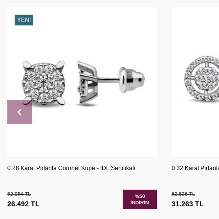
YENI
Karşılaştır
Sepete Ekle
Sepete 
0.28 Karat Pırlanta Coronet Küpe - IDL Sertifikalı
0.32 Karat Pırlant
52.984
TL
62.526
TL
%
50
26.492
TL
İNDIRIM
31.263
TL