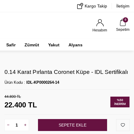
Kargo Takip
İletişim
0
Sepetim
Hesabım
Safir
Zümrüt
Yakut
Alyans
0.14 Karat Pırlanta Coronet Küpe - IDL Sertifikalı
Ürün Kodu :
IDL-KP0000264-14
44.800
TL
%
50
22.400
TL
İNDIRIM
SEPETE EKLE