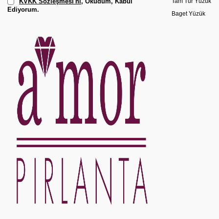
KVKK Sözleşmesi'ni
, Okudum, Kabul
Tam Tur Yüzük
Ediyorum.
Baget Yüzük