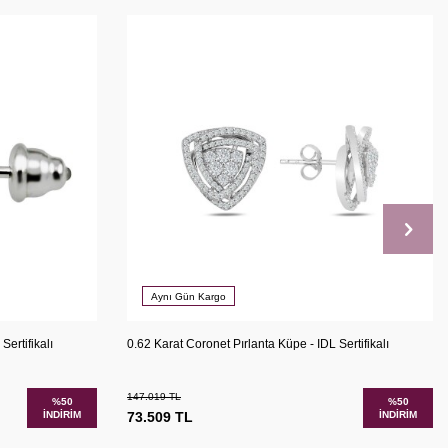
Aynı Gün Kargo
şılaştır
Karşılaştır
Sepete Ekle
Sertifikalı
0.62 Karat Coronet Pırlanta Küpe - IDL Sertifikalı
147.019
TL
%
50
%
50
İNDIRIM
73.509
TL
İNDIRIM