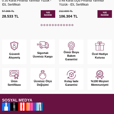
0.30 Karat Pırlanta Yarımtur Yüzük -
0.48 Karat Üçlü Pırlanta Yarımtur
IDL Sertifikalı
Yüzük - IDL Sertifikalı
57.066
TL
212.609
TL
%
50
%
50
İNDIRIM
İNDIRIM
28.533
TL
106.304
TL
Ömür Boyu
Sigortalı
Güvenli
Özel Hediye
Bakım
Ücretsiz Kargo
Alışveriş
Kutusu
Garantisi
Ürün
Kolay İade
%100 Müşteri
Ücretsiz Ölçü
Sertifikası
Garantisi
Memnuniyeti
Değişimi
SOSYAL MEDYA