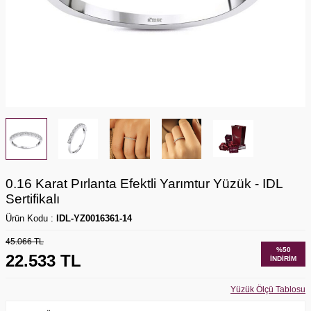
0.16 Karat Pırlanta Efektli Yarımtur Yüzük - IDL
Sertifikalı
Ürün Kodu :
IDL-YZ0016361-14
45.066
TL
%
50
22.533
TL
İNDIRIM
Yüzük Ölçü Tablosu