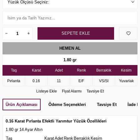
SEPETE EKLE
HEMEN AL
1.80 gr
Taş
Karat
Adet
Renk
Berraklık
Kesim
Pırlanta
0.16
11
E/F
VS/SI
Yuvarlak
Listeye Ekle
Fiyat Alarmı
Tavsiye Et
Ürün Açıklaması
Ödeme Seçenekleri
Tavsiye Et
İade K
0.16 Karat Pırlanta Efektli Yarımtur Yüzük Özellikleri
1.80 gr 14 Ayar Altın
Taş
Karat
Adet
Renk
Berraklık
Kesim