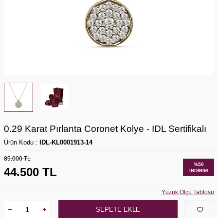
0.29 Karat Pırlanta Coronet Kolye - IDL Sertifikalı
Ürün Kodu :
IDL-KL0001913-14
89.000
TL
%
50
44.500
TL
İNDIRIM
Yüzük Ölçü Tablosu
SEPETE EKLE