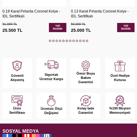
0.18 Karat Pırlanta Coronet Kolye -
0.13 Karat Pırlanta Coronet Kolye -
IDL Sertifikalı
IDL Sertifikalı
51.000
TL
50.000
TL
%
50
%
50
İNDIRIM
İNDIRIM
25.500
TL
25.000
TL
Ömür Boyu
Sigortalı
Güvenli
Özel Hediye
Bakım
Ücretsiz Kargo
Alışveriş
Kutusu
Garantisi
Ürün
Kolay İade
%100 Müşteri
Ücretsiz Ölçü
Sertifikası
Garantisi
Memnuniyeti
Değişimi
SOSYAL MEDYA