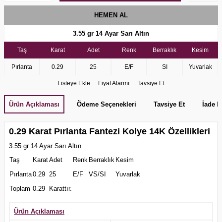
HEMEN AL
3.55 gr
14 Ayar Sarı Altın
Taş
Karat
Adet
Renk
Berraklık
Kesim
Pırlanta
0.29
25
E/F
SI
Yuvarlak
Listeye Ekle
Fiyat Alarmı
Tavsiye Et
Ürün Açıklaması
Ödeme Seçenekleri
Tavsiye Et
İade K
0.29 Karat Pırlanta Fantezi Kolye 14K Özellikleri
3.55 gr 14 Ayar Sarı Altın
Taş
Karat
Adet
Renk
Berraklık
Kesim
Pırlanta
0.29
25
E/F
VS/SI
Yuvarlak
Toplam
0.29
Karattır.
Ürün Açıklaması