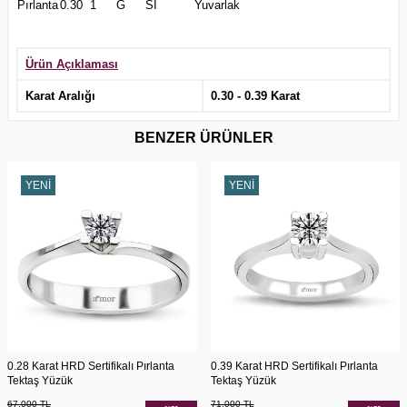
Pırlanta
0.30
1
G
SI
Yuvarlak
Ürün Açıklaması
Karat Aralığı
0.30 - 0.39 Karat
BENZER ÜRÜNLER
YENI
YENI
0.28 Karat HRD Sertifikalı Pırlanta
0.39 Karat HRD Sertifikalı Pırlanta
Tektaş Yüzük
Tektaş Yüzük
67.000
TL
71.000
TL