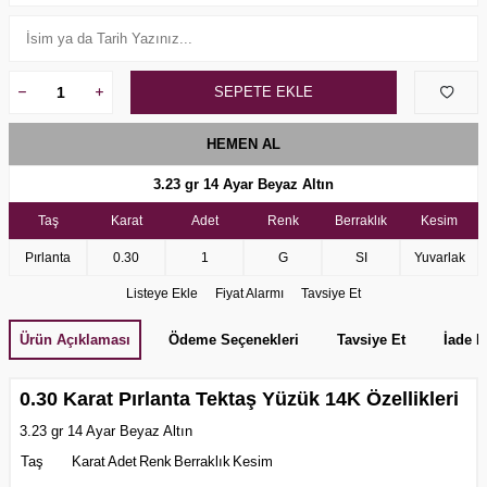
SEPETE EKLE
HEMEN AL
3.23 gr 14 Ayar Beyaz Altın
Taş
Karat
Adet
Renk
Berraklık
Kesim
Pırlanta
0.30
1
G
SI
Yuvarlak
Listeye Ekle
Fiyat Alarmı
Tavsiye Et
Ürün Açıklaması
Ödeme Seçenekleri
Tavsiye Et
İade K
0.30 Karat Pırlanta Tektaş Yüzük 14K Özellikleri
3.23 gr 14 Ayar Beyaz Altın
Taş
Karat
Adet
Renk
Berraklık
Kesim