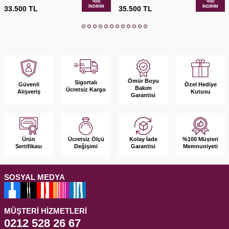
%
50
%
50
İNDIRIM
İNDIRIM
33.500
TL
35.500
TL
Ömür Boyu
Sigortalı
Güvenli
Özel Hediye
Bakım
Ücretsiz Kargo
Alışveriş
Kutusu
Garantisi
Ürün
Kolay İade
%100 Müşteri
Ücretsiz Ölçü
Sertifikası
Garantisi
Memnuniyeti
Değişimi
SOSYAL MEDYA
MÜŞTERI HIZMETLERI
0212 528 26 67