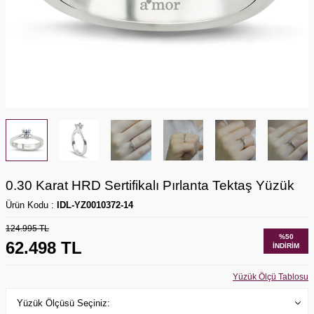
0.30 Karat HRD Sertifikalı Pırlanta Tektaş Yüzük
Ürün Kodu :
IDL-YZ0010372-14
124.995
TL
%
50
62.498
TL
İNDIRIM
Yüzük Ölçü Tablosu