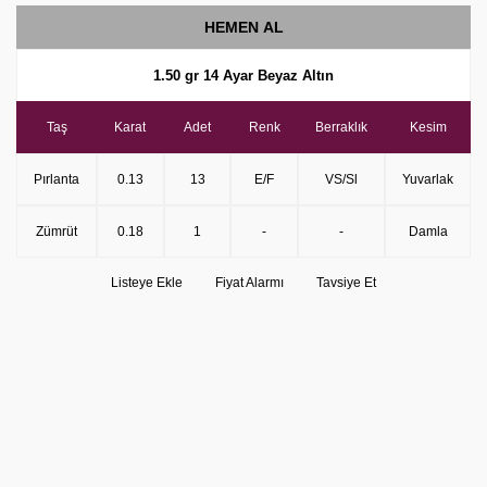
HEMEN AL
1.50 gr 14 Ayar Beyaz Altın
Taş
Karat
Adet
Renk
Berraklık
Kesim
Pırlanta
0.13
13
E/F
VS/Sl
Yuvarlak
Zümrüt
0.18
1
-
-
Damla
Listeye Ekle
Fiyat Alarmı
Tavsiye Et