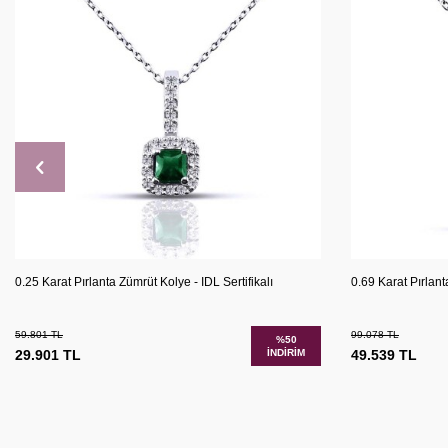
Karşılaştır
Sepete Ekle
Sepete 
0.25 Karat Pırlanta Zümrüt Kolye - IDL Sertifikalı
0.69 Karat Pırlant
59.801
TL
99.078
TL
%
50
29.901
TL
İNDIRIM
49.539
TL