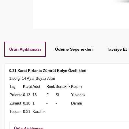
Ürün Açıklaması
Ödeme Seçenekleri
Tavsiye Et
0.31 Karat Pırlanta Zümrüt Kolye Özellikleri
1.50 gr 14 Ayar Beyaz Altın
Taş
Karat
Adet
Renk
Berraklık
Kesim
Pırlanta
0.13
13
F
SI
Yuvarlak
Zümrüt
0.18
1
-
-
Damla
Toplam
0.31
Karattır.
Ürün Açıklaması