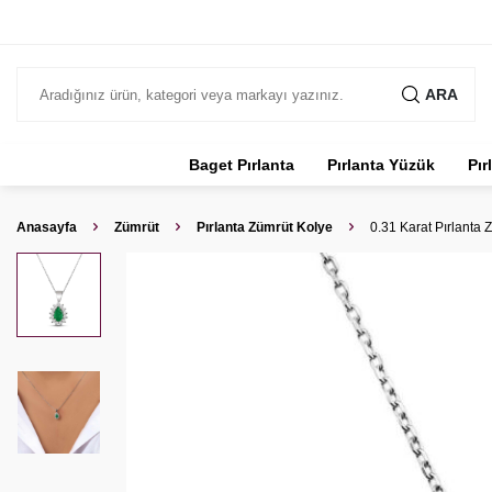
ARA
Baget Pırlanta
Pırlanta Yüzük
Pır
Anasayfa
Zümrüt
Pırlanta Zümrüt Kolye
0.31 Karat Pırlanta Z