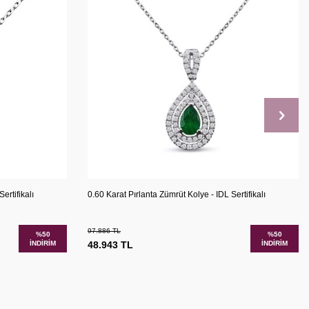
şılaştır
Karşılaştır
Sepete Ekle
ertifikalı
0.60 Karat Pırlanta Zümrüt Kolye - IDL Sertifikalı
97.886
TL
%
50
%
50
İNDIRIM
48.943
TL
İNDIRIM