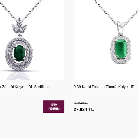
Karşılaştır
Kar
Ekle
Sepete Ekle
a Zümrüt Kolye - IDL Sertifikalı
0.39 Karat Pırlanta Zümrüt Kolye - IDL S
55.248
TL
%
50
İNDIRIM
27.624
TL