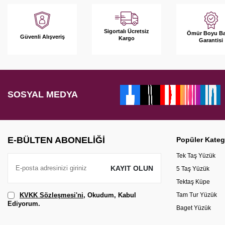
Sigortalı Ücretsiz
Ömür Boyu B
Güvenli Alışveriş
Kargo
Garantisi
SOSYAL MEDYA
E-BÜLTEN ABONELIĞI
Popüler Kateg
Tek Taş Yüzük
KAYIT OLUN
5 Taş Yüzük
Tektaş Küpe
KVKK Sözleşmesi'ni
, Okudum, Kabul
Tam Tur Yüzük
Ediyorum.
Baget Yüzük