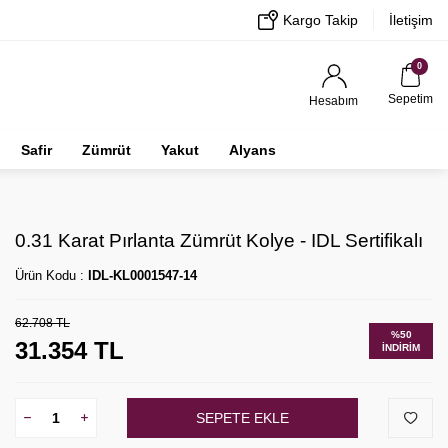
Kargo Takip
İletişim
0
Sepetim
Hesabım
Safir
Zümrüt
Yakut
Alyans
0.31 Karat Pırlanta Zümrüt Kolye - IDL Sertifikalı
Ürün Kodu :
IDL-KL0001547-14
62.708
TL
%
50
31.354
TL
İNDIRIM
SEPETE EKLE