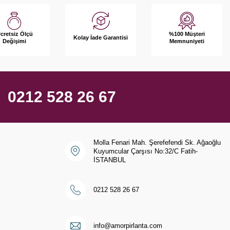
%100 Müşteri
cretsiz Ölçü
Kolay İade Garantisi
Memnuniyeti
Değişimi
0212 528 26 67
Molla Fenari Mah. Şerefefendi Sk. Ağaoğlu
Kuyumcular Çarşısı No:32/C Fatih-
İSTANBUL
0212 528 26 67
i
info@amorpirlanta.com