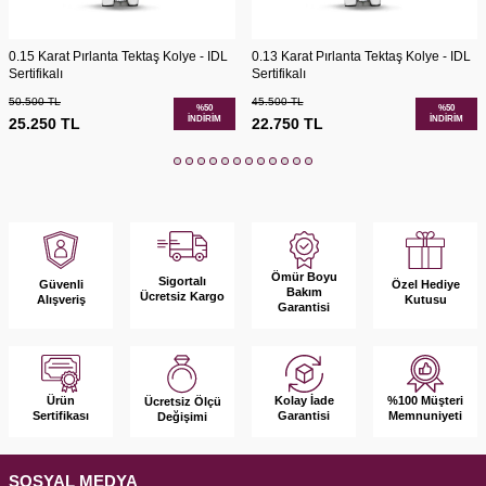
0.15 Karat Pırlanta Tektaş Kolye - IDL
0.13 Karat Pırlanta Tektaş Kolye - IDL
Sertifikalı
Sertifikalı
50.500
TL
45.500
TL
%
50
%
50
İNDIRIM
İNDIRIM
25.250
TL
22.750
TL
Ömür Boyu
Sigortalı
Güvenli
Özel Hediye
Bakım
Ücretsiz Kargo
Alışveriş
Kutusu
Garantisi
Ürün
Kolay İade
%100 Müşteri
Ücretsiz Ölçü
Sertifikası
Garantisi
Memnuniyeti
Değişimi
SOSYAL MEDYA