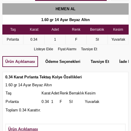
HEMEN AL
1.60 gr
14 Ayar Beyaz Altın
Taş
Karat
Adet
Renk
Berraklık
Kesim
Pırlanta
0.34
1
F
SI
Yuvarlak
Listeye Ekle
Fiyat Alarmı
Tavsiye Et
Ürün Açıklaması
Ödeme Seçenekleri
Tavsiye Et
İade K
0.34 Karat Pırlanta Tektaş Kolye Özellikleri
1.60 gr 14 Ayar Beyaz Altın
Taş
Karat
Adet
Renk
Berraklık
Kesim
Pırlanta
0.34
1
F
SI
Yuvarlak
Toplam 0.34 Karattır.
Ürün Açıklaması