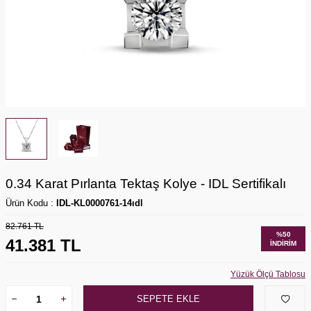
0.34 Karat Pırlanta Tektaş Kolye - IDL Sertifikalı
Ürün Kodu :
IDL-KL0000761-14ıdl
82.761
TL
%
50
41.381
TL
İNDIRIM
Yüzük Ölçü Tablosu
SEPETE EKLE