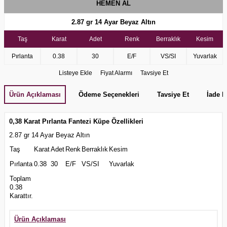
HEMEN AL
2.87 gr 14 Ayar Beyaz Altın
Taş
Karat
Adet
Renk
Berraklık
Kesim
Pırlanta
0.38
30
E/F
VS/SI
Yuvarlak
Listeye Ekle
Fiyat Alarmı
Tavsiye Et
Ürün Açıklaması
Ödeme Seçenekleri
Tavsiye Et
İade K
0,38 Karat Pırlanta Fantezi Küpe Özellikleri
2.87 gr 14 Ayar Beyaz Altın
Taş
Karat
Adet
Renk
Berraklık
Kesim
Pırlanta
0.38
30
E/F
VS/SI
Yuvarlak
Toplam
0.38
Karattır.
Ürün Açıklaması