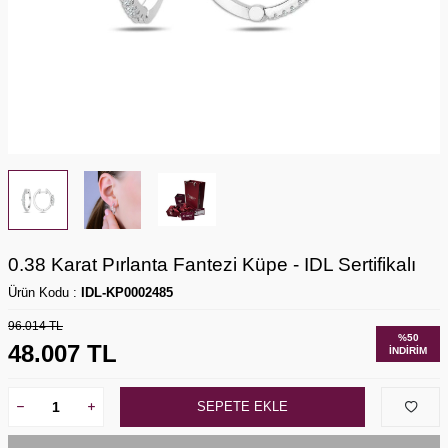
0.38 Karat Pırlanta Fantezi Küpe - IDL Sertifikalı
Ürün Kodu :
IDL-KP0002485
96.014
TL
%
50
48.007
TL
İNDIRIM
SEPETE EKLE