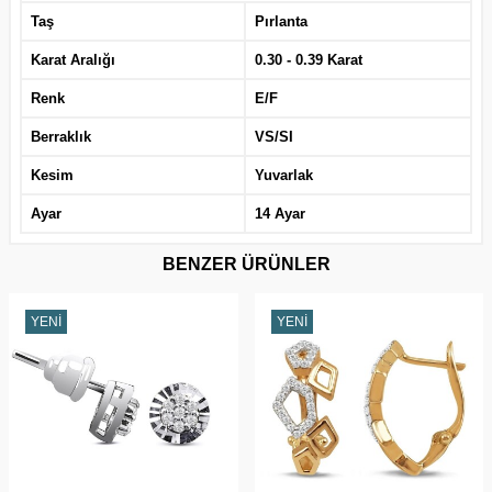
Taş
Pırlanta
Karat Aralığı
0.30 - 0.39 Karat
Renk
E/F
Berraklık
VS/SI
Kesim
Yuvarlak
Ayar
14 Ayar
BENZER ÜRÜNLER
YENI
YENI