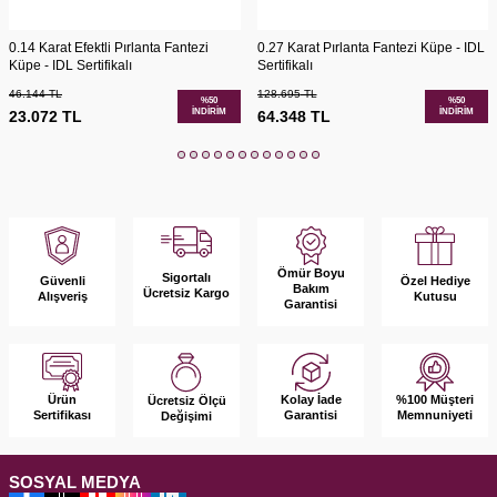
0.14 Karat Efektli Pırlanta Fantezi
0.27 Karat Pırlanta Fantezi Küpe - IDL
Küpe - IDL Sertifikalı
Sertifikalı
46.144
TL
128.695
TL
%
50
%
50
İNDIRIM
İNDIRIM
23.072
TL
64.348
TL
Ömür Boyu
Sigortalı
Güvenli
Özel Hediye
Bakım
Ücretsiz Kargo
Alışveriş
Kutusu
Garantisi
Ürün
Kolay İade
%100 Müşteri
Ücretsiz Ölçü
Sertifikası
Garantisi
Memnuniyeti
Değişimi
SOSYAL MEDYA