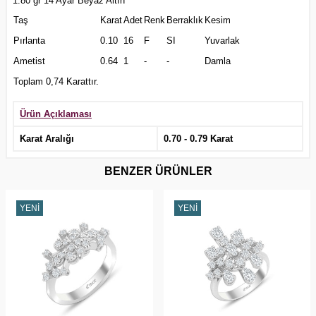
1.80 gr 14 Ayar Beyaz Altın
Taş
Karat
Adet
Renk
Berraklık
Kesim
Pırlanta
0.10
16
F
SI
Yuvarlak
Ametist
0.64
1
-
-
Damla
Toplam 0,74 Karattır.
Ürün Açıklaması
Karat Aralığı
0.70 - 0.79 Karat
BENZER ÜRÜNLER
YENI
YENI