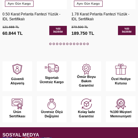
Aynı Gün Kargo
Aynı Gün Kargo
0.50 Karat Pırlanta Fantezi Yüzük -
1.78 Karat Pırlanta Fantezi Yüzük -
IDL Sertifikalı
IDL Sertifikalı
121.688
TL
379.500
TL
%
50
%
50
İNDIRIM
İNDIRIM
60.844
TL
189.750
TL
Ömür Boyu
Sigortalı
Güvenli
Özel Hediye
Bakım
Ücretsiz Kargo
Alışveriş
Kutusu
Garantisi
Ürün
Kolay İade
%100 Müşteri
Ücretsiz Ölçü
Sertifikası
Garantisi
Memnuniyeti
Değişimi
SOSYAL MEDYA