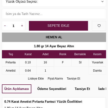
SEPETE EKLE
HEMEN AL
1.80 gr 14 Ayar Beyaz Altın
Taş
Karat
Adet
Renk
Berraklık
Kesim
Pırlanta
0.10
16
F
SI
Yuvarlak
Ametist
0.64
1
Damla
Listeye Ekle
Fiyat Alarmı
Tavsiye Et
Ürün Açıklaması
Ödeme Seçenekleri
Tavsiye Et
İade K
0.74 Karat Ametist
Pırlanta Fantezi Yüzük Özellikleri