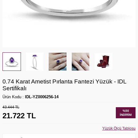
0.74 Karat Ametist Pırlanta Fantezi Yüzük - IDL
Sertifikalı
Ürün Kodu :
IDL-YZ0006256-14
43.444
TL
%
50
21.722
TL
İNDIRIM
Yüzük Ölçü Tablosu