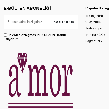
E-BÜLTEN ABONELIĞI
Popüler Kateg
Tek Taş Yüzük
KAYIT OLUN
5 Taş Yüzük
Tektaş Küpe
KVKK Sözleşmesi'ni
, Okudum, Kabul
Tam Tur Yüzük
Ediyorum.
Baget Yüzük