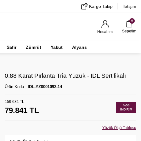
Kargo Takip
İletişim
0
Sepetim
Hesabım
Safir
Zümrüt
Yakut
Alyans
0.88 Karat Pırlanta Tria Yüzük - IDL Sertifikalı
Ürün Kodu :
IDL-YZ0001092-14
159.681
TL
%
50
79.841
TL
İNDIRIM
Yüzük Ölçü Tablosu