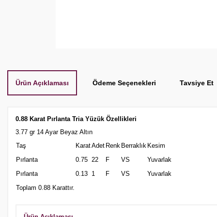
Ürün Açıklaması
Ödeme Seçenekleri
Tavsiye Et
0.88 Karat Pırlanta Tria
Yüzük Özellikleri
3.77 gr 14 Ayar Beyaz Altın
Taş
Karat
Adet
Renk
Berraklık
Kesim
Pırlanta
0.75
22
F
VS
Yuvarlak
Pırlanta
0.13
1
F
VS
Yuvarlak
Toplam 0.88 Karattır.
Ürün Açıklaması