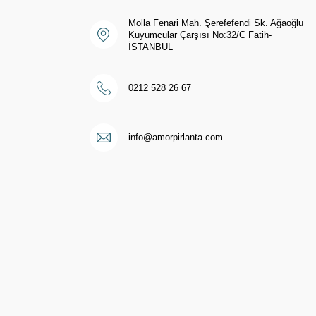
Molla Fenari Mah. Şerefefendi Sk. Ağaoğlu
Kuyumcular Çarşısı No:32/C Fatih-
İSTANBUL
0212 528 26 67
i
info@amorpirlanta.com