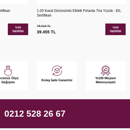
şılaştır
Karşılaştır
Sepete Ekle
ifikalı
1.00 Karat Görünümlü Efektli Pırlanta Tria Yüzük - IDL
Sertifikalı
78.910
TL
%
50
%
50
İNDIRIM
39.455
TL
İNDIRIM
%100 Müşteri
cretsiz Ölçü
Kolay İade Garantisi
Memnuniyeti
Değişimi
0212 528 26 67