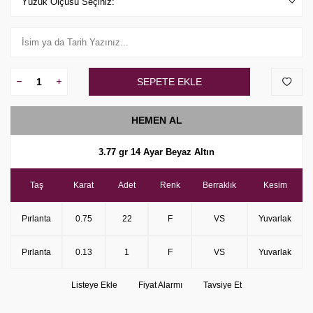
SEPETE EKLE
HEMEN AL
3
.77 gr
14 Ayar Beyaz Altın
Taş
K
a
r
a
t
A
d
e
t
R
e
n
k
Berraklı
k
K
e
s
i
m
Pırlanta
0
.75
22
F
VS
Yuvarlak
Pırlanta
0.13
1
F
VS
Yuvarlak
Listeye Ekle
Fiyat Alarmı
Tavsiye Et