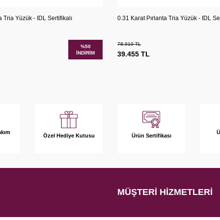
Karşılaştır
Kar
Ekle
Sepete Ekle
 Tria Yüzük - IDL Sertifikalı
0.31 Karat Pırlanta Tria Yüzük - IDL Sert
78.910
TL
%
50
İNDIRIM
39.455
TL
akım
Ü
Özel Hediye Kutusu
Ürün Sertifikası
MÜŞTERI HIZMETLERI