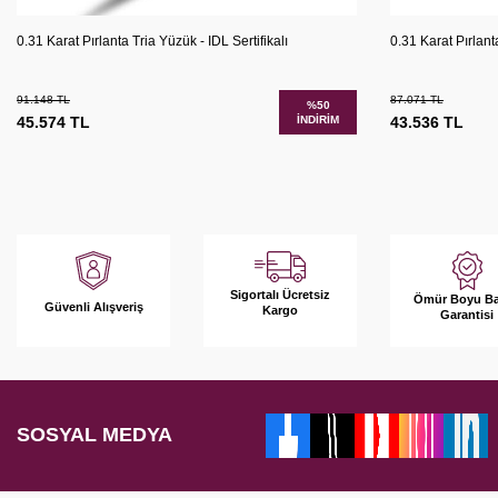
Karşılaştır
Sepete Ekle
Sepete 
0.31 Karat Pırlanta Tria Yüzük - IDL Sertifikalı
0.31 Karat Pırlanta
91.148
TL
87.071
TL
%
50
45.574
TL
İNDIRIM
43.536
TL
Sigortalı Ücretsiz
Ömür Boyu B
Güvenli Alışveriş
Kargo
Garantisi
SOSYAL MEDYA