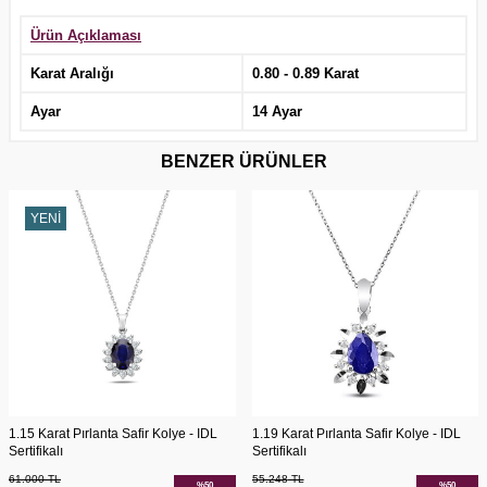
Ürün Açıklaması
Karat Aralığı
0.80 - 0.89 Karat
Ayar
14 Ayar
BENZER ÜRÜNLER
YENI
1.15 Karat Pırlanta Safir Kolye - IDL
1.19 Karat Pırlanta Safir Kolye - IDL
Sertifikalı
Sertifikalı
61.000
TL
55.248
TL
%
50
%
50