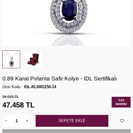
0.89 Karat Pırlanta Safir Kolye - IDL Sertifikalı
Ürün Kodu :
IDL-KL0001150-14
94.915
TL
%
50
47.458
TL
İNDIRIM
SEPETE EKLE