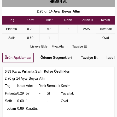
HEMEN AL
2.70 gr 14 Ayar Beyaz Altın
Taş
Karat
Adet
Renk
Berraklık
Kesim
Pırlanta
0.29
57
E/F
VS/Sl
Yuvarlak
Safir
0.60
1
Oval
Listeye Ekle
Fiyat Alarmı
Tavsiye Et
Ürün Açıklaması
Ödeme Seçenekleri
Tavsiye Et
İade K
0.89 Karat Pırlanta Safir Kolye Özellikleri
2.70 gr 14 Ayar Beyaz Altın
Taş
Karat
Adet
Renk
Berraklık
Kesim
Pırlanta
0.29
57
F
SI
Yuvarlak
Safir
0.60
1
-
-
Oval
Toplam
0.89
Karattır.