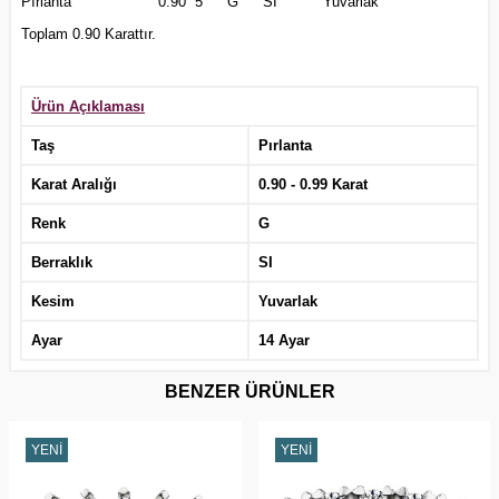
Pırlanta
0.90
5
G
SI
Yuvarlak
Toplam 0.90 Karattır.
Ürün Açıklaması
Taş
Pırlanta
Karat Aralığı
0.90 - 0.99 Karat
Renk
G
Berraklık
SI
Kesim
Yuvarlak
Ayar
14 Ayar
BENZER ÜRÜNLER
YENI
YENI