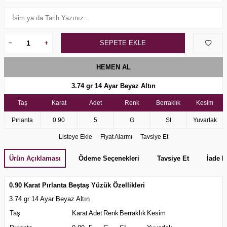
SEPETE EKLE
HEMEN AL
3
.74 gr
14 Ayar Beyaz Altın
Taş
K
a
r
a
t
A
d
e
t
R
e
n
k
Berraklı
k
K
e
s
i
m
Pırlanta
0.90
5
G
SI
Yuvarlak
Listeye Ekle
Fiyat Alarmı
Tavsiye Et
Ürün Açıklaması
Ödeme Seçenekleri
Tavsiye Et
İade K
0.90 Karat Pırlanta Beştaş Yüzük Özellikleri
3.74 gr 14 Ayar Beyaz Altın
Taş
Karat
Adet
Renk
Berraklık
Kesim