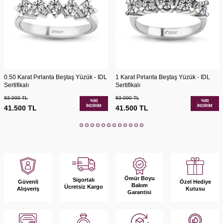
0.50 Karat Pırlanta Beştaş Yüzük - IDL
1 Karat Pırlanta Beştaş Yüzük - IDL
Sertifikalı
Sertifikalı
83.000
TL
83.000
TL
%
50
%
50
İNDIRIM
İNDIRIM
41.500
TL
41.500
TL
Ömür Boyu
Sigortalı
Güvenli
Özel Hediye
Bakım
Ücretsiz Kargo
Alışveriş
Kutusu
Garantisi