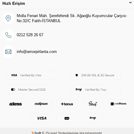
Hızlı Erişim
Molla Fenari Mah. Şerefefendi Sk. Ağaoğlu Kuyumcular Çarşısı
No:32/C Fatih-İSTANBUL
0212 528 26 67
info@amorpirlanta.com
T
-Soft
E-Ticaret
Sistemleriyle Hazırlanmıştır.