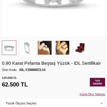
0.90 Karat Pırlanta Beştaş Yüzük - IDL Sertifikalı
Ürün Kodu :
IDL-YZ0006072-14
125.000
TL
%
50
62.500
TL
İNDIRIM
Yüzük Ölçü Tablosu