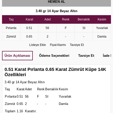
HEMEN AL
3.40 gr
14 Ayar Beyaz Altın
Taş
Karat
Adet
Renk
Berraklık
Kesim
Pırlanta
0.51
56
F
SI
Yuvarlak
Zümrüt
0.65
2
-
-
Damla
Listeye Ekle
Fiyat Alarmı
Tavsiye Et
Ürün Açıklaması
Ödeme Seçenekleri
Tavsiye Et
İade K
0.51 Karat Pırlanta 0.65 Karat Zümrüt Küpe 14K
Özellikleri
3.40 gr 14 Ayar Beyaz Altın
Taş
Karat
Adet
Renk
Berraklık
Kesim
Pırlanta
0.51
56
F
SI
Yuvarlak
Zümrüt
0.65
2
-
-
Damla
Toplam
1.16
Karattır.