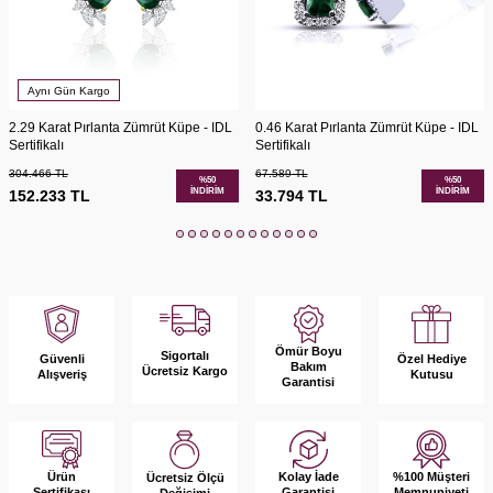
Aynı Gün Kargo
2.29 Karat Pırlanta Zümrüt Küpe - IDL
0.46 Karat Pırlanta Zümrüt Küpe - IDL
Sertifikalı
Sertifikalı
304.466
TL
67.589
TL
%
50
%
50
İNDIRIM
İNDIRIM
152.233
TL
33.794
TL
Ömür Boyu
Sigortalı
Güvenli
Özel Hediye
Bakım
Ücretsiz Kargo
Alışveriş
Kutusu
Garantisi
Ürün
Kolay İade
%100 Müşteri
Ücretsiz Ölçü
Sertifikası
Garantisi
Memnuniyeti
Değişimi