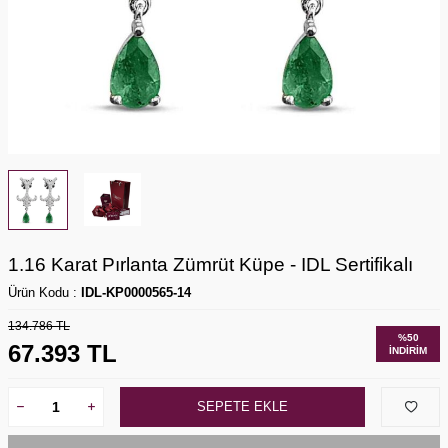
1.16 Karat Pırlanta Zümrüt Küpe - IDL Sertifikalı
Ürün Kodu :
IDL-KP0000565-14
134.786
TL
%
50
67.393
TL
İNDIRIM
SEPETE EKLE