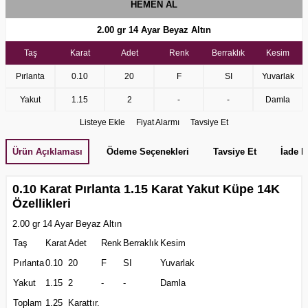
HEMEN AL
2.00 gr 14 Ayar Beyaz Altın
Taş
Karat
Adet
Renk
Berraklık
Kesim
Pırlanta
0.10
20
F
SI
Yuvarlak
Yakut
1.15
2
-
-
Damla
Listeye Ekle
Fiyat Alarmı
Tavsiye Et
Ürün Açıklaması
Ödeme Seçenekleri
Tavsiye Et
İade K
0.10 Karat Pırlanta 1.15 Karat Yakut Küpe 14K
Özellikleri
2.00 gr 14 Ayar Beyaz Altın
Taş
Karat
Adet
Renk
Berraklık
Kesim
Pırlanta
0.10
20
F
SI
Yuvarlak
Yakut
1.15
2
-
-
Damla
Toplam
1.25
Karattır.