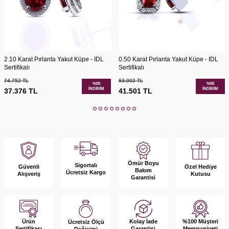
2.10 Karat Pırlanta Yakut Küpe - IDL
0.50 Karat Pırlanta Yakut Küpe - IDL
Sertifikalı
Sertifikalı
74.752
TL
83.002
TL
%
50
%
50
İNDIRIM
İNDIRIM
37.376
TL
41.501
TL
Ömür Boyu
Sigortalı
Güvenli
Özel Hediye
Bakım
Ücretsiz Kargo
Alışveriş
Kutusu
Garantisi
Ürün
Kolay İade
%100 Müşteri
Ücretsiz Ölçü
Sertifikası
Garantisi
Memnuniyeti
Değişimi