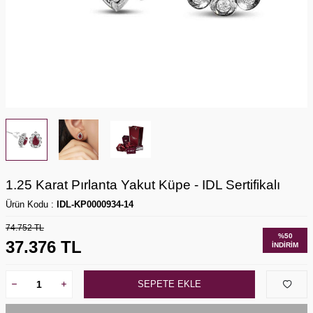
1.25 Karat Pırlanta Yakut Küpe - IDL Sertifikalı
Ürün Kodu :
IDL-KP0000934-14
74.752
TL
%
50
37.376
TL
İNDIRIM
SEPETE EKLE