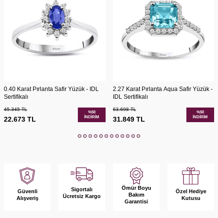
0.40 Karat Pırlanta Safir Yüzük - IDL
2.27 Karat Pırlanta Aqua Safir Yüzük -
Sertifikalı
IDL Sertifikalı
45.345
TL
63.698
TL
%
50
%
50
İNDIRIM
İNDIRIM
22.673
TL
31.849
TL
Ömür Boyu
Sigortalı
Güvenli
Özel Hediye
Bakım
Ücretsiz Kargo
Alışveriş
Kutusu
Garantisi