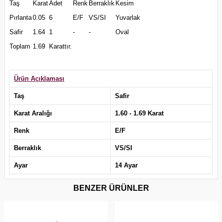
Taş
Karat
Adet
Renk
Berraklık
Kesim
Pırlanta
0.05
6
E/F
VS/SI
Yuvarlak
Safir
1.64
1
-
-
Oval
Toplam
1.69
Karattır.
Ürün Açıklaması
Taş
Safir
Karat Aralığı
1.60 - 1.69 Karat
Renk
E/F
Berraklık
VS/SI
Ayar
14 Ayar
BENZER ÜRÜNLER