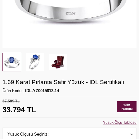
1.69 Karat Pırlanta Safir Yüzük - IDL Sertifikalı
Ürün Kodu :
IDL-YZ0015812-14
67.589
TL
%
50
33.794
TL
İNDIRIM
Yüzük Ölçü Tablosu