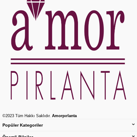
©2023 Tüm Hakkı Saklıdır.
Amorpırlanta
Popüler Kategoriler
Önemli Bilgiler