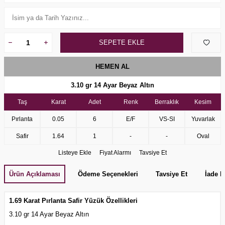
SEPETE EKLE
HEMEN AL
3.10 gr 14 Ayar Beyaz Altın
Taş
Karat
Adet
Renk
Berraklık
Kesim
Pırlanta
0.05
6
E/F
VS-SI
Yuvarlak
Safir
1.64
1
-
-
Oval
Listeye Ekle
Fiyat Alarmı
Tavsiye Et
Ürün Açıklaması
Ödeme Seçenekleri
Tavsiye Et
İade K
1.69 Karat Pırlanta Safir Yüzük Özellikleri
3.10 gr 14 Ayar Beyaz Altın