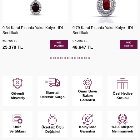
0.34 Karat Pırlanta Yakut Kolye - IDL
0.79 Karat Pırlanta Yakut Kolye - IDL
Sertifikalı
Sertifikalı
50.755
TL
97.294
TL
%
50
%
50
İNDIRIM
İNDIRIM
25.378
TL
48.647
TL
Ömür Boyu
Sigortalı
Güvenli
Özel Hediye
Bakım
Ücretsiz Kargo
Alışveriş
Kutusu
Garantisi
Ürün
Kolay İade
%100 Müşteri
Ücretsiz Ölçü
Sertifikası
Garantisi
Memnuniyeti
Değişimi