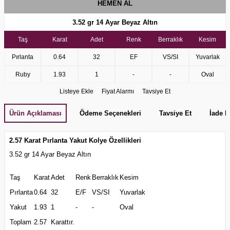
HEMEN AL
3.52 gr 14 Ayar Beyaz Altın
Taş
Karat
Adet
Renk
Berraklık
Kesim
Pırlanta
0.64
32
EF
VS/SI
Yuvarlak
Ruby
1.93
1
-
-
Oval
Listeye Ekle
Fiyat Alarmı
Tavsiye Et
Ürün Açıklaması
Ödeme Seçenekleri
Tavsiye Et
İade K
2.57 Karat Pırlanta Yakut Kolye Özellikleri
3.52 gr 14 Ayar Beyaz Altın
Taş
Karat
Adet
Renk
Berraklık
Kesim
Pırlanta
0.64
32
E/F
VS/SI
Yuvarlak
Yakut
1.93
1
-
-
Oval
Toplam
2.57
Karattır.