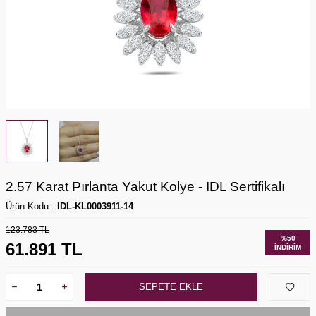
2.57 Karat Pırlanta Yakut Kolye - IDL Sertifikalı
Ürün Kodu :
IDL-KL0003911-14
123.783
TL
%
50
61.891
TL
İNDIRIM
SEPETE EKLE