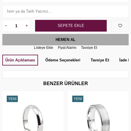
SEPETE EKLE
HEMEN AL
Listeye Ekle
Fiyat Alarmı
Tavsiye Et
Ürün Açıklaması
Ödeme Seçenekleri
Tavsiye Et
İade K
BENZER ÜRÜNLER
YENI
YENI