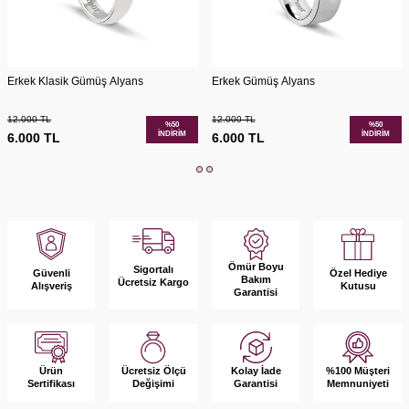
Erkek Klasik Gümüş Alyans
Erkek Gümüş Alyans
12.000
TL
12.000
TL
%
50
%
50
İNDIRIM
İNDIRIM
6.000
TL
6.000
TL
Ömür Boyu
Sigortalı
Güvenli
Özel Hediye
Bakım
Ücretsiz Kargo
Alışveriş
Kutusu
Garantisi
Ürün
Kolay İade
%100 Müşteri
Ücretsiz Ölçü
Sertifikası
Garantisi
Memnuniyeti
Değişimi