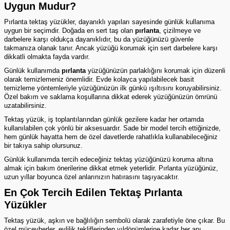
Uygun Mudur?
Pırlanta tektaş yüzükler, dayanıklı yapıları sayesinde günlük kullanıma
uygun bir seçimdir. Doğada en sert taş olan
pırlanta
, çizilmeye ve
darbelere karşı oldukça dayanıklıdır, bu da yüzüğünüzü güvenle
takmanıza olanak tanır. Ancak yüzüğü korumak için sert darbelere karşı
dikkatli olmakta fayda vardır.
Günlük kullanımda
pırlanta
yüzüğünüzün parlaklığını korumak için düzenli
olarak temizlemeniz önemlidir. Evde kolayca yapılabilecek basit
temizleme yöntemleriyle yüzüğünüzün ilk günkü ışıltısını koruyabilirsiniz.
Özel bakım ve saklama koşullarına dikkat ederek yüzüğünüzün ömrünü
uzatabilirsiniz.
Tektaş yüzük
, iş toplantılarından günlük gezilere kadar her ortamda
kullanılabilen çok yönlü bir aksesuardır. Sade bir model tercih ettiğinizde,
hem günlük hayatta hem de özel davetlerde rahatlıkla kullanabileceğiniz
bir takıya sahip olursunuz.
Günlük kullanımda tercih edeceğiniz tektaş yüzüğünüzü koruma altına
almak için bakım önerilerine dikkat etmek yeterlidir. Pırlanta yüzüğünüz,
uzun yıllar boyunca özel anlarınızın hatırasını taşıyacaktır.
En Çok Tercih Edilen Tektaş Pırlanta
Yüzükler
Tektaş yüzük, aşkın ve bağlılığın sembolü olarak zarafetiyle öne çıkar. Bu
özel mücevherler, evlilik tekliflerinden yıldönümlerine kadar her anı