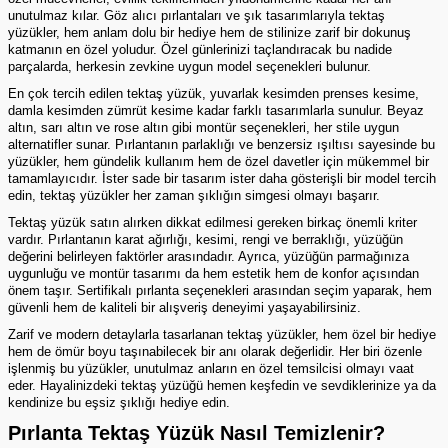
unutulmaz kılar. Göz alıcı pırlantaları ve şık tasarımlarıyla tektaş
yüzükler, hem anlam dolu bir hediye hem de stilinize zarif bir dokunuş
katmanın en özel yoludur. Özel günlerinizi taçlandıracak bu nadide
parçalarda, herkesin zevkine uygun model seçenekleri bulunur.
En çok tercih edilen
tektaş yüzük
, yuvarlak kesimden prenses kesime,
damla kesimden zümrüt kesime kadar farklı tasarımlarla sunulur. Beyaz
altın, sarı altın ve rose altın gibi montür seçenekleri, her stile uygun
alternatifler sunar. Pırlantanın parlaklığı ve benzersiz ışıltısı sayesinde bu
yüzükler, hem gündelik kullanım hem de özel davetler için mükemmel bir
tamamlayıcıdır. İster sade bir tasarım ister daha gösterişli bir model tercih
edin, tektaş yüzükler her zaman şıklığın simgesi olmayı başarır.
Tektaş yüzük satın alırken dikkat edilmesi gereken birkaç önemli kriter
vardır. Pırlantanın karat ağırlığı, kesimi, rengi ve berraklığı, yüzüğün
değerini belirleyen faktörler arasındadır. Ayrıca, yüzüğün parmağınıza
uygunluğu ve montür tasarımı da hem estetik hem de konfor açısından
önem taşır. Sertifikalı pırlanta seçenekleri arasından seçim yaparak, hem
güvenli hem de kaliteli bir alışveriş deneyimi yaşayabilirsiniz.
Zarif ve modern detaylarla tasarlanan tektaş yüzükler, hem özel bir hediye
hem de ömür boyu taşınabilecek bir anı olarak değerlidir. Her biri özenle
işlenmiş bu yüzükler, unutulmaz anların en özel temsilcisi olmayı vaat
eder. Hayalinizdeki tektaş yüzüğü hemen keşfedin ve sevdiklerinize ya da
kendinize bu eşsiz şıklığı hediye edin.
Pırlanta Tektaş Yüzük Nasıl Temizlenir?