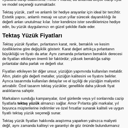
ve model seçeneği sunmaktadır.
Tektaş yüzük, zarif ve anlamlı bir hediye arayanlar için ideal bir tercihtir.
Estetik yapısı, anlamlı mesajı ve uzun yıllar sürecek dayanıklılığı ile
değerli anları unutulmaz kılar. İster kendinize ister sevdiklerinize hediye
edin, bu yüzük duygularınızı en güzel şekilde ifade eder.
Tektaş Yüzük Fiyatları
Tektaş yüzük fiyatları
, pırlantanın karat, renk, berraklık ve kesim
özelliklerine göre değişiklik gösterir. Karat değeri arttıkça pırlantanın
büyüklüğü ve fiyatı da artar. Aynı zamanda pırlantanın berraklık derecesi
de fiyatları etkileyen önemli bir faktördür; yüksek berraklığa sahip
pırlantalar daha parlak ve değerli olur.
Fiyatları etkileyen bir diğer unsur, yüzüğün yapımında kullanılan metaldir.
Altın, platin gibi değerli metaller, yüzüğün kalitesini ve fiyatını belirler.
Ayrıca tasarımda kullanılan detaylar ve el işçiliği de yüzüğün maliyetini
artırabilir. Özel tasarım tektaş yüzükler, genellikle daha yüksek fiyat
aralıklarına sahiptir.
Markaların sunduğu kampanyalar, özel günlerde veya yıl sonlarında cazip
fiyatlarla
tektaş yüzük
almanızı sağlar. Amor
Pırlanta
gibi markalar, yıl
boyunca müşterilerine indirimler ve özel fırsatlar sunarak kaliteli ve uygun
fiyatlı
tektaş yüzük
seçeneği sunar.
Tektaş yüzük fiyatları hakkında araştırma yaparken yalnızca maliyeti
değil, aynı zamanda kaliteyi ve garantiyi de göz önünde bulundurmanız