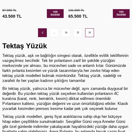
87.000
TL
131.000
TL
%
50
%
50
İNDIRIM
İNDIRIM
43.500
TL
65.500
TL
…
14
15
16
Tektaş Yüzük
Tektaş yüzük, aşk ve bağlılığın simgesi olarak, özellikle evlilik tekliflerinin
vazgeçilmez tercihidir. Tek bir pırlantanın zarif bir şekilde yüzüğün
merkezinde yer alması, bu mücevheri sade ve anlamlı kılar. Günümüzde
farklı
pırlanta
kesimleri ve yüzük tasarımlarıyla her zevke hitap eden
tektaş yüzük
modelleri bulmak mümkündür.
Tektaş yüzük
, sadeliği ve
zarafeti ile her yaştan kadının şıklığını tamamlar.
Bir tektaş yüzük, yalnızca bir mücevher değil, aynı zamanda duygusal bir
değerdir. Bu yüzden tektaş yüzük seçerken kullanılan pırlantanın 4C
kuralına (karat, renk, berraklık, kesim) dikkat edilmesi önemlidir.
Pırlantanın kalitesi, yüzüğün değerini ve uzun ömürlülüğünü etkiler. Klasik
yuvarlak kesimden prenses kesime kadar pek çok seçenek bulunur.
Tektaş yüzük
modelleri, geniş fiyat aralıklarına sahip olup her bütçeye
hitap eden çeşitlilikte sunulmaktadır. Sevgililer Günü veya Anneler Günü
gibi özel günlerde indirimler yakalayarak hayalinizdeki yüzüğe daha uygun
fiyatlarla sahip olabilirsiniz. Amor
Pırlanta
, bu anlamda birçok cazip fiyat