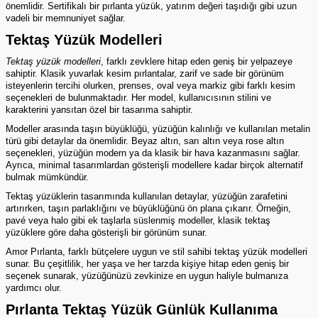
önemlidir. Sertifikalı bir
pırlanta yüzük
, yatırım değeri taşıdığı gibi uzun
vadeli bir memnuniyet sağlar.
Tektaş Yüzük Modelleri
Tektaş yüzük modelleri
, farklı zevklere hitap eden geniş bir yelpazeye
sahiptir. Klasik yuvarlak kesim pırlantalar, zarif ve sade bir görünüm
isteyenlerin tercihi olurken, prenses, oval veya markiz gibi farklı kesim
seçenekleri de bulunmaktadır. Her model, kullanıcısının stilini ve
karakterini yansıtan özel bir tasarıma sahiptir.
Modeller arasında taşın büyüklüğü, yüzüğün kalınlığı ve kullanılan metalin
türü gibi detaylar da önemlidir. Beyaz altın, sarı altın veya rose altın
seçenekleri, yüzüğün modern ya da klasik bir hava kazanmasını sağlar.
Ayrıca, minimal tasarımlardan gösterişli modellere kadar birçok alternatif
bulmak mümkündür.
Tektaş yüzüklerin tasarımında kullanılan detaylar, yüzüğün zarafetini
artırırken, taşın parlaklığını ve büyüklüğünü ön plana çıkarır. Örneğin,
pavé veya halo gibi ek taşlarla süslenmiş modeller, klasik tektaş
yüzüklere göre daha gösterişli bir görünüm sunar.
Amor Pırlanta, farklı bütçelere uygun ve stil sahibi
tektaş yüzük
modelleri
sunar. Bu çeşitlilik, her yaşa ve her tarzda kişiye hitap eden geniş bir
seçenek sunarak, yüzüğünüzü zevkinize en uygun haliyle bulmanıza
yardımcı olur.
Pırlanta Tektaş Yüzük Günlük Kullanıma