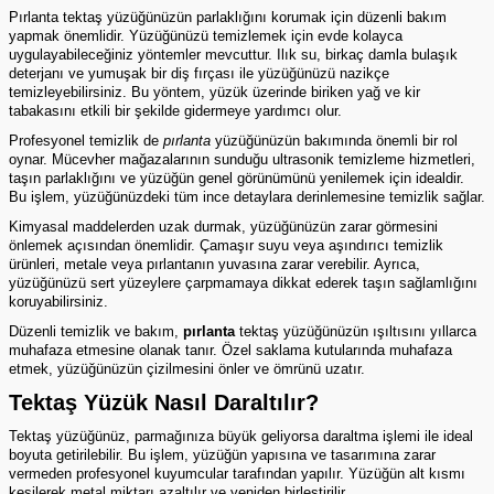
Pırlanta tektaş yüzüğünüzün parlaklığını korumak için düzenli bakım
yapmak önemlidir. Yüzüğünüzü temizlemek için evde kolayca
uygulayabileceğiniz yöntemler mevcuttur. Ilık su, birkaç damla bulaşık
deterjanı ve yumuşak bir diş fırçası ile yüzüğünüzü nazikçe
temizleyebilirsiniz. Bu yöntem, yüzük üzerinde biriken yağ ve kir
tabakasını etkili bir şekilde gidermeye yardımcı olur.
Profesyonel temizlik de
pırlanta
yüzüğünüzün bakımında önemli bir rol
oynar. Mücevher mağazalarının sunduğu ultrasonik temizleme hizmetleri,
taşın parlaklığını ve yüzüğün genel görünümünü yenilemek için idealdir.
Bu işlem, yüzüğünüzdeki tüm ince detaylara derinlemesine temizlik sağlar.
Kimyasal maddelerden uzak durmak, yüzüğünüzün zarar görmesini
önlemek açısından önemlidir. Çamaşır suyu veya aşındırıcı temizlik
ürünleri, metale veya pırlantanın yuvasına zarar verebilir. Ayrıca,
yüzüğünüzü sert yüzeylere çarpmamaya dikkat ederek taşın sağlamlığını
koruyabilirsiniz.
Düzenli temizlik ve bakım,
pırlanta
tektaş yüzüğünüzün ışıltısını yıllarca
muhafaza etmesine olanak tanır. Özel saklama kutularında muhafaza
etmek, yüzüğünüzün çizilmesini önler ve ömrünü uzatır.
Tektaş Yüzük Nasıl Daraltılır?
Tektaş yüzüğünüz, parmağınıza büyük geliyorsa daraltma işlemi ile ideal
boyuta getirilebilir. Bu işlem, yüzüğün yapısına ve tasarımına zarar
vermeden profesyonel kuyumcular tarafından yapılır. Yüzüğün alt kısmı
kesilerek metal miktarı azaltılır ve yeniden birleştirilir.