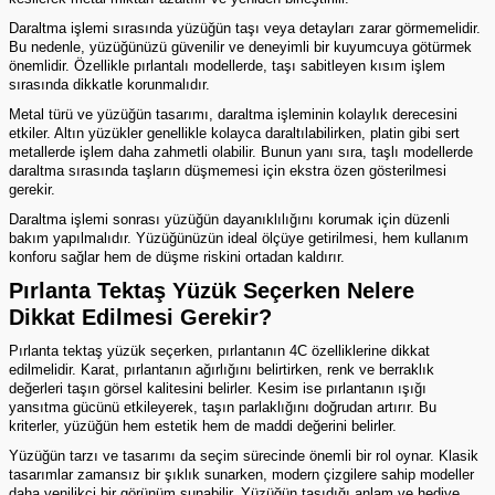
Daraltma işlemi sırasında yüzüğün taşı veya detayları zarar görmemelidir.
Bu nedenle, yüzüğünüzü güvenilir ve deneyimli bir kuyumcuya götürmek
önemlidir. Özellikle pırlantalı modellerde, taşı sabitleyen kısım işlem
sırasında dikkatle korunmalıdır.
Metal türü ve yüzüğün tasarımı, daraltma işleminin kolaylık derecesini
etkiler. Altın yüzükler genellikle kolayca daraltılabilirken, platin gibi sert
metallerde işlem daha zahmetli olabilir. Bunun yanı sıra, taşlı modellerde
daraltma sırasında taşların düşmemesi için ekstra özen gösterilmesi
gerekir.
Daraltma işlemi sonrası yüzüğün dayanıklılığını korumak için düzenli
bakım yapılmalıdır. Yüzüğünüzün ideal ölçüye getirilmesi, hem kullanım
konforu sağlar hem de düşme riskini ortadan kaldırır.
Pırlanta Tektaş Yüzük Seçerken Nelere
Dikkat Edilmesi Gerekir?
Pırlanta
tektaş yüzük
seçerken, pırlantanın 4C özelliklerine dikkat
edilmelidir. Karat, pırlantanın ağırlığını belirtirken, renk ve berraklık
değerleri taşın görsel kalitesini belirler. Kesim ise pırlantanın ışığı
yansıtma gücünü etkileyerek, taşın parlaklığını doğrudan artırır. Bu
kriterler, yüzüğün hem estetik hem de maddi değerini belirler.
Yüzüğün tarzı ve tasarımı da seçim sürecinde önemli bir rol oynar. Klasik
tasarımlar zamansız bir şıklık sunarken, modern çizgilere sahip modeller
daha yenilikçi bir görünüm sunabilir. Yüzüğün taşıdığı anlam ve hediye