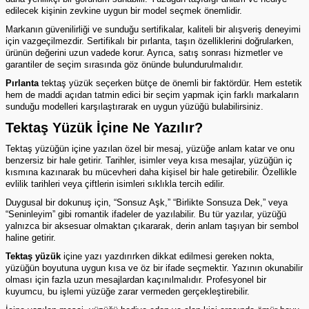
edilecek kişinin zevkine uygun bir model seçmek önemlidir.
Markanın güvenilirliği ve sunduğu sertifikalar, kaliteli bir alışveriş deneyimi
için vazgeçilmezdir. Sertifikalı bir
pırlanta
, taşın özelliklerini doğrularken,
ürünün değerini uzun vadede korur. Ayrıca, satış sonrası hizmetler ve
garantiler de seçim sırasında göz önünde bulundurulmalıdır.
Pırlanta
tektaş yüzük
seçerken bütçe de önemli bir faktördür. Hem estetik
hem de maddi açıdan tatmin edici bir seçim yapmak için farklı markaların
sunduğu modelleri karşılaştırarak en uygun yüzüğü bulabilirsiniz.
Tektaş Yüzük İçine Ne Yazılır?
Tektaş yüzüğün içine yazılan özel bir mesaj, yüzüğe anlam katar ve onu
benzersiz bir hale getirir. Tarihler, isimler veya kısa mesajlar, yüzüğün iç
kısmına kazınarak bu mücevheri daha kişisel bir hale getirebilir. Özellikle
evlilik tarihleri veya çiftlerin isimleri sıklıkla tercih edilir.
Duygusal bir dokunuş için, “Sonsuz Aşk,” “Birlikte Sonsuza Dek,” veya
“Seninleyim” gibi romantik ifadeler de yazılabilir. Bu tür yazılar, yüzüğü
yalnızca bir aksesuar olmaktan çıkararak, derin anlam taşıyan bir sembol
haline getirir.
Tektaş yüzük
içine yazı yazdırırken dikkat edilmesi gereken nokta,
yüzüğün boyutuna uygun kısa ve öz bir ifade seçmektir. Yazının okunabilir
olması için fazla uzun mesajlardan kaçınılmalıdır. Profesyonel bir
kuyumcu, bu işlemi yüzüğe zarar vermeden gerçekleştirebilir.