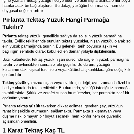
İçine yazılan mesaj, yüzüğü hediye eden ve alan kişi arasında ömür boyu
hatırlanacak bir bağ oluşturur. Bu detay, yüzüğün hem manevi hem de
duygusal değerini artırır.
Pırlanta Tektaş Yüzük Hangi Parmağa
Takılır?
Pırlanta
tektaş yüzük, genellikle sağ ya da sol elin yüzük parmağına
takılır. Evlilik tekliflerinde sunulan tektaş yüzükler, nişan yüzüğü olarak sol
elin yüzük parmağında taşınır. Bu gelenek, tarih boyunca aşkın ve
bağlılığın sembolü olarak kabul edilen damar yoluyla ilişkilendirilir.
Bazı kültürlerde,
tektaş yüzük
nişan sürecinde sağ elin yüzük parmağına
takılır ve evlendikten sonra sol ele geçirilir. Bu durum, yüzüğün
kullanımındaki kişisel tercihlere veya kültürel alışkanlıklara göre değişiklik
gösterebilir.
Tektaş yüzük
yalnızca nişan veya evlilik için değil, aynı zamanda özel bir
hediye olarak da tercih edilebilir. Bu durumda, yüzüğü istediğiniz parmağa
takabilirsiniz. Şıklık ve zarafet sunan bu mücevher, her parmakta zarif bir
görünüm yaratır.
Pırlanta
tektaş yüzük
takarken dikkat edilmesi gereken şey, yüzüğün
rahat bir şekilde oturmasını sağlamaktır. Parmakta sıkışmayan veya
düşme riski olmayan bir boyut seçmek, hem konfor hem de güvenlik
açısından önemlidir.
1 Karat Tektaş Kaç TL