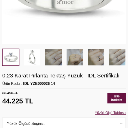
0.23 Karat Pırlanta Tektaş Yüzük - IDL Sertifikalı
Ürün Kodu :
IDL-YZE000026-14
88.450
TL
%
50
44.225
TL
İNDIRIM
Yüzük Ölçü Tablosu