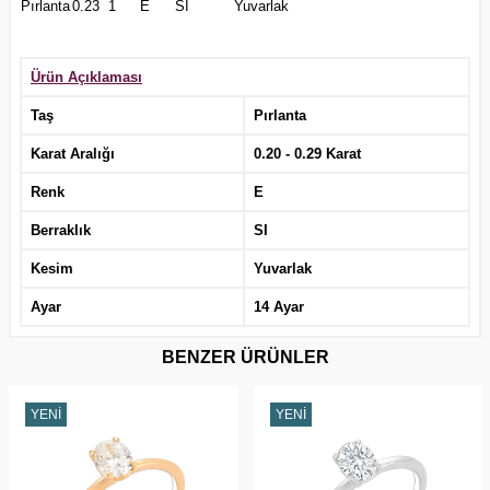
Pırlanta
0.23
1
E
SI
Yuvarlak
Ürün Açıklaması
Taş
Pırlanta
Karat Aralığı
0.20 - 0.29 Karat
Renk
E
Berraklık
SI
Kesim
Yuvarlak
Ayar
14 Ayar
BENZER ÜRÜNLER
YENI
YENI