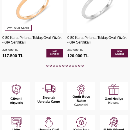
Aynı Gün Kargo
0.80 Karat Pırlanta Tektaş Oval Yüzük
0.80 Karat Pırlanta Tektaş Oval Yüzük
- GIA Sertifikalı
- GIA Sertifikalı
235.000
TL
240.000
TL
%
50
%
50
İNDIRIM
İNDIRIM
117.500
TL
120.000
TL
Ömür Boyu
Sigortalı
Güvenli
Özel Hediye
Bakım
Ücretsiz Kargo
Alışveriş
Kutusu
Garantisi
Ürün
Kolay İade
%100 Müşteri
Ücretsiz Ölçü