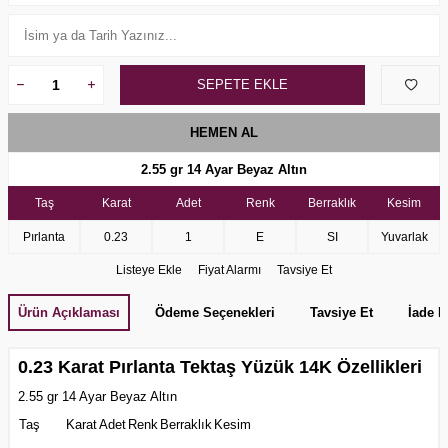
SEPETE EKLE
HEMEN AL
2.55 gr 14 Ayar Beyaz Altın
Taş
Karat
Adet
Renk
Berraklık
Kesim
Pırlanta
0.23
1
E
SI
Yuvarlak
Listeye Ekle
Fiyat Alarmı
Tavsiye Et
Ürün Açıklaması
Ödeme Seçenekleri
Tavsiye Et
İade K
0.23 Karat Pırlanta Tektaş Yüzük 14K Özellikleri
2.55 gr 14 Ayar Beyaz Altın
Taş
Karat
Adet
Renk
Berraklık
Kesim