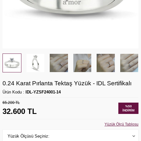
0.24 Karat Pırlanta Tektaş Yüzük - IDL Sertifikalı
Ürün Kodu :
IDL-YZSF24001-14
65.200
TL
%
50
32.600
TL
İNDIRIM
Yüzük Ölçü Tablosu