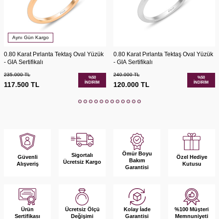
Aynı Gün Kargo
0.80 Karat Pırlanta Tektaş Oval Yüzük
0.80 Karat Pırlanta Tektaş Oval Yüzük
- GIA Sertifikalı
- GIA Sertifikalı
235.000
TL
240.000
TL
%
50
%
50
İNDIRIM
İNDIRIM
117.500
TL
120.000
TL
Ömür Boyu
Sigortalı
Güvenli
Özel Hediye
Bakım
Ücretsiz Kargo
Alışveriş
Kutusu
Garantisi
Ürün
Kolay İade
%100 Müşteri
Ücretsiz Ölçü
Sertifikası
Garantisi
Memnuniyeti
Değişimi