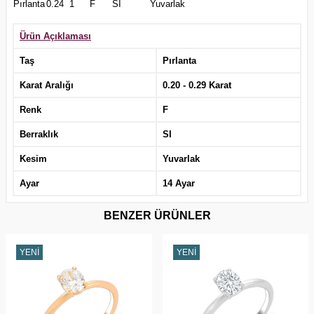
Pırlanta
0.24
1
F
SI
Yuvarlak
Ürün Açıklaması
Taş
Pırlanta
Karat Aralığı
0.20 - 0.29 Karat
Renk
F
Berraklık
SI
Kesim
Yuvarlak
Ayar
14 Ayar
BENZER ÜRÜNLER
YENI
YENI