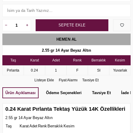
SEPETE EKLE
HEMEN AL
2.55 gr 14 Ayar Beyaz Altın
Taş
Karat
Adet
Renk
Berraklık
Kesim
Pırlanta
0.24
1
F
SI
Yuvarlak
Listeye Ekle
Fiyat Alarmı
Tavsiye Et
Ürün Açıklaması
Ödeme Seçenekleri
Tavsiye Et
İade K
0.24 Karat Pırlanta Tektaş Yüzük 14K Özellikleri
2.55 gr 14 Ayar Beyaz Altın
Taş
Karat
Adet
Renk
Berraklık
Kesim