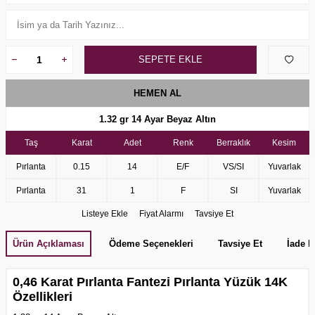
SEPETE EKLE
HEMEN AL
1.32 gr 14 Ayar Beyaz Altın
Taş
Karat
Adet
Renk
Berraklık
Kesim
Pırlanta
0.15
14
E/F
VS/SI
Yuvarlak
Pırlanta
31
1
F
SI
Yuvarlak
Listeye Ekle
Fiyat Alarmı
Tavsiye Et
Ürün Açıklaması
Ödeme Seçenekleri
Tavsiye Et
İade K
0,46 Karat Pırlanta Fantezi Pırlanta Yüzük 14K
Özellikleri