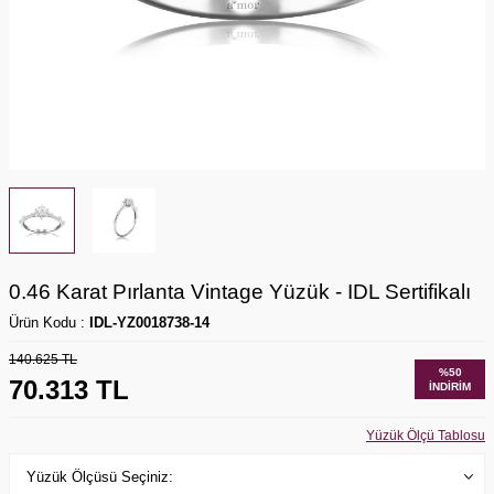
0.46 Karat Pırlanta Vintage Yüzük - IDL Sertifikalı
Ürün Kodu :
IDL-YZ0018738-14
140.625
TL
%
50
70.313
TL
İNDIRIM
Yüzük Ölçü Tablosu