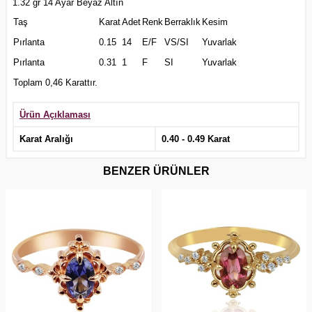
1.32 gr 14 Ayar Beyaz Altın
Taş
Karat
Adet
Renk
Berraklık
Kesim
Pırlanta
0.15
14
E/F
VS/SI
Yuvarlak
Pırlanta
0.31
1
F
SI
Yuvarlak
Toplam 0,46 Karattır.
Ürün Açıklaması
Karat Aralığı
0.40 - 0.49 Karat
BENZER ÜRÜNLER