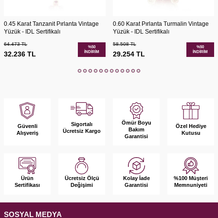
0.45 Karat Tanzanit Pırlanta Vintage
0.60 Karat Pırlanta Turmalin Vintage
Yüzük - IDL Sertifikalı
Yüzük - IDL Sertifikalı
64.473
TL
58.508
TL
%
50
%
50
İNDIRIM
İNDIRIM
32.236
TL
29.254
TL
Ömür Boyu
Sigortalı
Güvenli
Özel Hediye
Bakım
Ücretsiz Kargo
Alışveriş
Kutusu
Garantisi
Ürün
Kolay İade
%100 Müşteri
Ücretsiz Ölçü
Sertifikası
Garantisi
Memnuniyeti
Değişimi
SOSYAL MEDYA