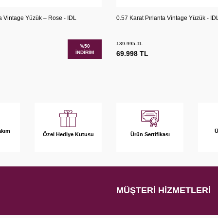
Karşılaştır
Kar
Ekle
Sepete Ekle
ta Vintage Yüzük – Rose - IDL
0.57 Karat Pırlanta Vintage Yüzük - IDL 
139.995
TL
%
50
İNDIRIM
69.998
TL
akım
Ü
Özel Hediye Kutusu
Ürün Sertifikası
MÜŞTERI HIZMETLERI