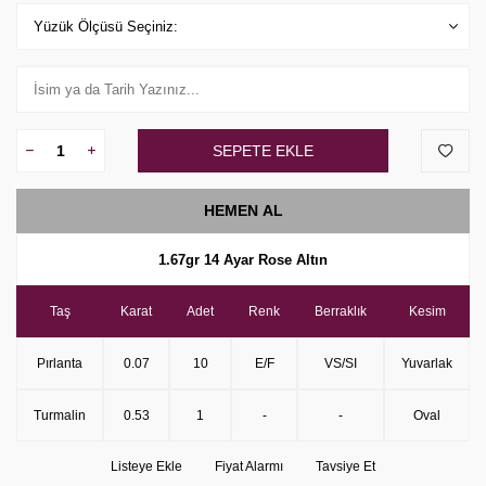
SEPETE EKLE
HEMEN AL
1.67gr 14 Ayar Rose Altın
Taş
Karat
Adet
Renk
Berraklık
Kesim
Pırlanta
0.07
10
E/F
VS/SI
Yuvarlak
Turmalin
0.53
1
-
-
Oval
Listeye Ekle
Fiyat Alarmı
Tavsiye Et