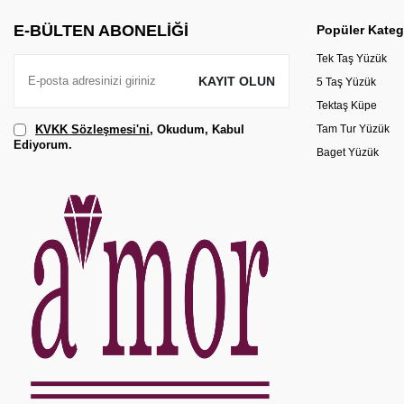
E-BÜLTEN ABONELIĞI
Popüler Kateg
Tek Taş Yüzük
KAYIT OLUN
5 Taş Yüzük
Tektaş Küpe
KVKK Sözleşmesi'ni
, Okudum, Kabul
Tam Tur Yüzük
Ediyorum.
Baget Yüzük