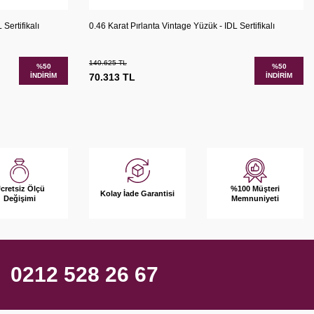
şılaştır
Karşılaştır
Sepete Ekle
Sertifikalı
0.46 Karat Pırlanta Vintage Yüzük - IDL Sertifikalı
140.625
TL
%
50
%
50
İNDIRIM
70.313
TL
İNDIRIM
%100 Müşteri
cretsiz Ölçü
Kolay İade Garantisi
Memnuniyeti
Değişimi
0212 528 26 67