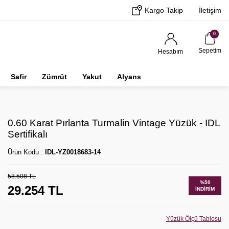
Kargo Takip
İletişim
0
Sepetim
Hesabım
Safir
Zümrüt
Yakut
Alyans
0.60 Karat Pırlanta Turmalin Vintage Yüzük - IDL
Sertifikalı
Ürün Kodu :
IDL-YZ0018683-14
58.508
TL
%
50
29.254
TL
İNDIRIM
Yüzük Ölçü Tablosu