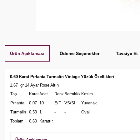
Ürün Açıklaması
Ödeme Seçenekleri
Tavsiye Et
0.60 Karat Pırlanta Turmalin Vintage Yüzük Özellikleri
1,67 gr 14 Ayar Rose Altın
Taş
Karat
Adet
Renk
Berraklık
Kesim
Pırlanta
0.07
10
E/F
VS/SI
Yuvarlak
Turmalin
0.53
1
-
-
Oval
Toplam
0.60
Karattır.
Ürün Açıklaması