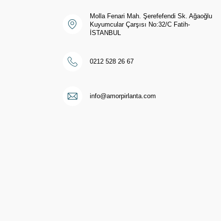
Molla Fenari Mah. Şerefefendi Sk. Ağaoğlu
Kuyumcular Çarşısı No:32/C Fatih-
İSTANBUL
0212 528 26 67
i
info@amorpirlanta.com