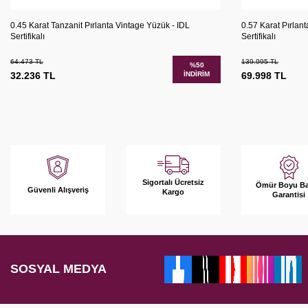
Karşılaştır
Sepete Ekle
Sepete 
0.45 Karat Tanzanit Pırlanta Vintage Yüzük - IDL
0.57 Karat Pırlan
Sertifikalı
Sertifikalı
64.473
TL
139.995
TL
%
50
32.236
TL
İNDIRIM
69.998
TL
Sigortalı Ücretsiz
Ömür Boyu B
Güvenli Alışveriş
Kargo
Garantisi
SOSYAL MEDYA