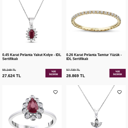
0.45 Karat Pırlanta Yakut Kolye - IDL
0.26 Karat Pırlanta Tamtur Yüzük -
Sertifikalı
IDL Sertifikalı
55.248
TL
57.739
TL
%
50
%
50
İNDIRIM
İNDIRIM
27.624
TL
28.869
TL