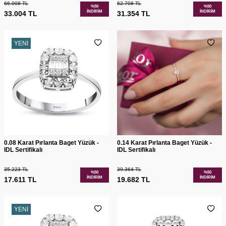
66.008
TL
62.708
TL
%
50
%
50
İNDIRIM
İNDIRIM
33.004
TL
31.354
TL
YENI
0.08 Karat Pırlanta Baget Yüzük -
0.14 Karat Pırlanta Baget Yüzük -
IDL Sertifikalı
IDL Sertifikalı
35.223
TL
39.364
TL
%
50
%
50
İNDIRIM
İNDIRIM
17.611
TL
19.682
TL
YENI