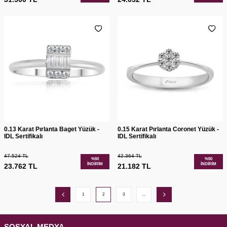
0.13 Karat Pırlanta Baget Yüzük -
0.15 Karat Pırlanta Coronet Yüzük -
IDL Sertifikalı
IDL Sertifikalı
47.524
TL
42.364
TL
%
50
%
50
İNDIRIM
İNDIRIM
23.762
TL
21.182
TL
1
2
3
…
SOSYAL MEDYA