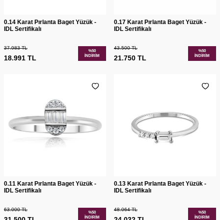
0.14 Karat Pırlanta Baget Yüzük -
0.17 Karat Pırlanta Baget Yüzük -
IDL Sertifikalı
IDL Sertifikalı
37.983
TL
43.500
TL
%
50
%
50
İNDIRIM
İNDIRIM
18.991
TL
21.750
TL
0.11 Karat Pırlanta Baget Yüzük -
0.13 Karat Pırlanta Baget Yüzük -
IDL Sertifikalı
IDL Sertifikalı
63.000
TL
48.064
TL
%
50
%
50
İNDIRIM
İNDIRIM
31.500
TL
24.032
TL