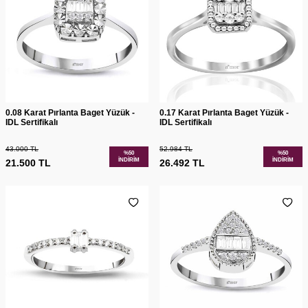
0.08 Karat Pırlanta Baget Yüzük -
0.17 Karat Pırlanta Baget Yüzük -
IDL Sertifikalı
IDL Sertifikalı
43.000
TL
52.984
TL
%
50
%
50
İNDIRIM
İNDIRIM
21.500
TL
26.492
TL