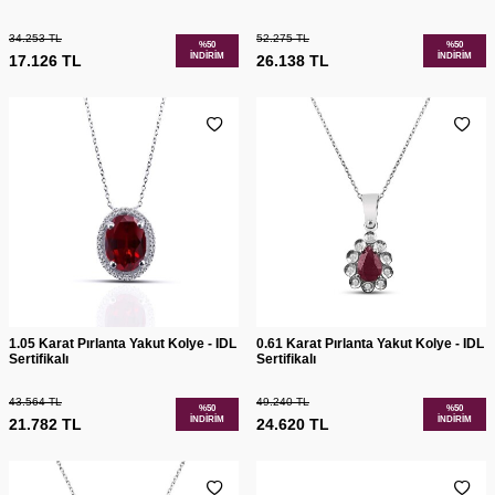
34.253
TL
52.275
TL
%
50
%
50
İNDIRIM
İNDIRIM
17.126
TL
26.138
TL
1.05 Karat Pırlanta Yakut Kolye - IDL
0.61 Karat Pırlanta Yakut Kolye - IDL
Sertifikalı
Sertifikalı
43.564
TL
49.240
TL
%
50
%
50
İNDIRIM
İNDIRIM
21.782
TL
24.620
TL