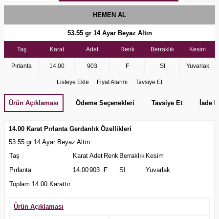
HEMEN AL
53.55 gr
14 Ayar Beyaz Altın
Taş
Karat
Adet
Renk
Berraklık
Kesim
Pırlanta
14.00
903
F
SI
Yuvarlak
Listeye Ekle
Fiyat Alarmı
Tavsiye Et
Ürün Açıklaması
Ödeme Seçenekleri
Tavsiye Et
İade K
14.00 Karat Pırlanta Gerdanlık Özellikleri
53.55 gr 14 Ayar Beyaz Altın
Taş
Karat
Adet
Renk
Berraklık
Kesim
Pırlanta
14.00
903
F
SI
Yuvarlak
Toplam 14.00 Karattır.
Ürün Açıklaması