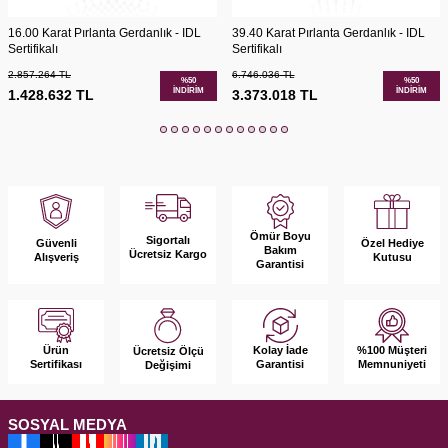
16.00 Karat Pırlanta Gerdanlık - IDL
39.40 Karat Pırlanta Gerdanlık - IDL
Sertifikalı
Sertifikalı
2.857.264
TL
6.746.036
TL
%
50
%
50
İNDIRIM
İNDIRIM
1.428.632
TL
3.373.018
TL
Ömür Boyu
Sigortalı
Güvenli
Özel Hediye
Bakım
Ücretsiz Kargo
Alışveriş
Kutusu
Garantisi
Ürün
Kolay İade
%100 Müşteri
Ücretsiz Ölçü
Sertifikası
Garantisi
Memnuniyeti
Değişimi
SOSYAL MEDYA