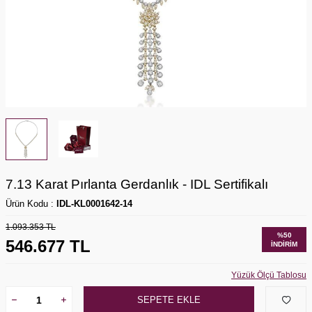
7.13 Karat Pırlanta Gerdanlık - IDL Sertifikalı
Ürün Kodu :
IDL-KL0001642-14
1.093.353
TL
%
50
546.677
TL
İNDIRIM
Yüzük Ölçü Tablosu
SEPETE EKLE