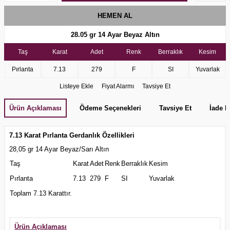
HEMEN AL
28.05 gr
14 Ayar Beyaz Altın
Taş
Karat
Adet
Renk
Berraklık
Kesim
Pırlanta
7.13
279
F
SI
Yuvarlak
Listeye Ekle
Fiyat Alarmı
Tavsiye Et
Ürün Açıklaması
Ödeme Seçenekleri
Tavsiye Et
İade K
7.13 Karat Pırlanta Gerdanlık Özellikleri
28,05 gr 14 Ayar Beyaz/Sarı Altın
Taş
Karat
Adet
Renk
Berraklık
Kesim
Pırlanta
7.13
279
F
SI
Yuvarlak
Toplam 7.13 Karattır.
Ürün Açıklaması