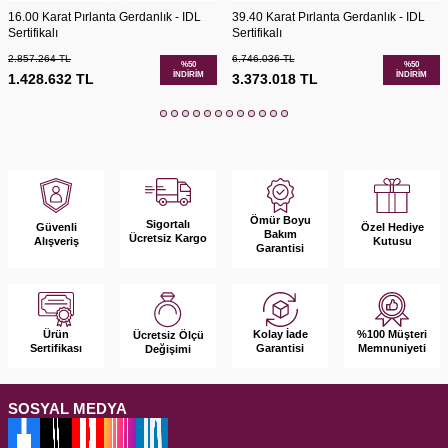
16.00 Karat Pırlanta Gerdanlık - IDL
39.40 Karat Pırlanta Gerdanlık - IDL
Sertifikalı
Sertifikalı
2.857.264
TL
6.746.036
TL
%
50
%
50
İNDIRIM
İNDIRIM
1.428.632
TL
3.373.018
TL
Ömür Boyu
Sigortalı
Güvenli
Özel Hediye
Bakım
Ücretsiz Kargo
Alışveriş
Kutusu
Garantisi
Ürün
Kolay İade
%100 Müşteri
Ücretsiz Ölçü
Sertifikası
Garantisi
Memnuniyeti
Değişimi
SOSYAL MEDYA