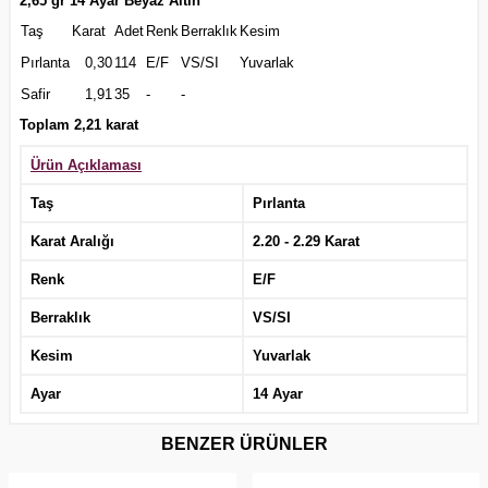
2,65 gr 14 Ayar Beyaz Altın
Taş
Karat
Adet
Renk
Berraklık
Kesim
Pırlanta
0,30
114
E/F
VS/SI
Yuvarlak
Safir
1,91
35
-
-
Toplam 2,21 karat
Ürün Açıklaması
Taş
Pırlanta
Karat Aralığı
2.20 - 2.29 Karat
Renk
E/F
Berraklık
VS/SI
Kesim
Yuvarlak
Ayar
14 Ayar
BENZER ÜRÜNLER