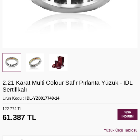
2.21 Karat Multi Colour Safir Pırlanta Yüzük - IDL
Sertifikalı
Ürün Kodu :
IDL-YZ0017749-14
122.774
TL
%
50
61.387
TL
İNDIRIM
Yüzük Ölçü Tablosu