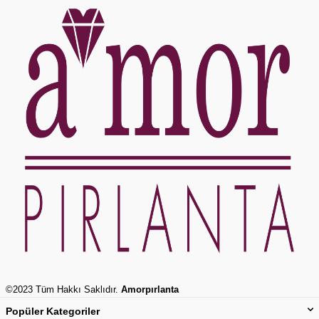
©2023 Tüm Hakkı Saklıdır.
Amorpırlanta
Popüler Kategoriler