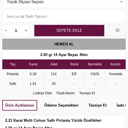
SEPETE EKLE
HEMEN AL
2.65 gr 14 Ayar Beyaz Altın
Taş
Karat
Adet
Renk
Berraklık
Kesim
Pırlanta
0.30
114
E/F
VS/Sl
Yuvarlak
Safir
1.91
35
-
-
-
Listeye Ekle
Fiyat Alarmı
Tavsiye Et
Ürün Açıklaması
Ödeme Seçenekleri
Tavsiye Et
İade K
2,21 Karat Multi Colour Safir Pırlanta Yüzük Özellikleri