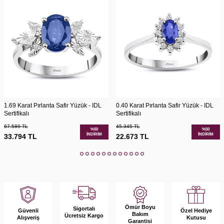
1.69 Karat Pırlanta Safir Yüzük - IDL
0.40 Karat Pırlanta Safir Yüzük - IDL
Sertifikalı
Sertifikalı
67.589
TL
45.345
TL
%
50
%
50
İNDIRIM
İNDIRIM
33.794
TL
22.673
TL
Ömür Boyu
Sigortalı
Güvenli
Özel Hediye
Bakım
Ücretsiz Kargo
Alışveriş
Kutusu
Garantisi