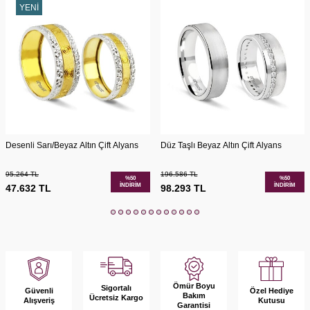
YENI
Desenli Sarı/Beyaz Altın Çift Alyans
Düz Taşlı Beyaz Altın Çift Alyans
95.264
TL
196.586
TL
%
50
%
50
İNDIRIM
İNDIRIM
47.632
TL
98.293
TL
Ömür Boyu
Sigortalı
Güvenli
Özel Hediye
Bakım
Ücretsiz Kargo
Alışveriş
Kutusu
Garantisi