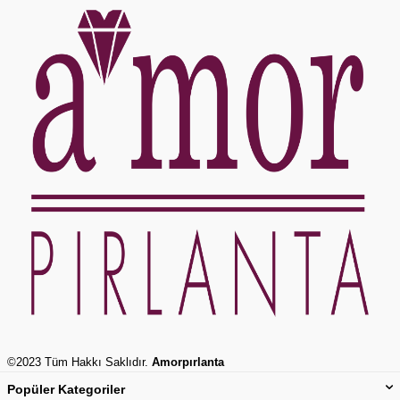
©2023 Tüm Hakkı Saklıdır.
Amorpırlanta
Popüler Kategoriler