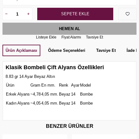
SEPETE EKLE
HEMEN AL
Listeye Ekle
Fiyat Alarmı
Tavsiye Et
Ürün Açıklaması
Ödeme Seçenekleri
Tavsiye Et
İade K
Klasik Bombeli Çift Alyans Özellikleri
8.83 gr 14 Ayar Beyaz Altın
Ürün
Gram
En mm.
Renk
Ayar
Model
Erkek Alyans
~4,78
4,05 mm.
Beyaz
14
Bombe
Kadın Alyans
~4,05
4,05 mm.
Beyaz
14
Bombe
BENZER ÜRÜNLER