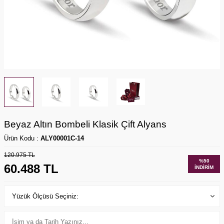
Beyaz Altın Bombeli Klasik Çift Alyans
Ürün Kodu :
ALY00001C-14
120.975
TL
%
50
60.488
TL
İNDIRIM