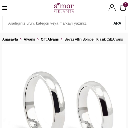
0
ARA
Anasayfa
Alyans
Çift Alyans
Beyaz Altın Bombeli Klasik Çift Alyans