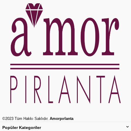
©2023 Tüm Hakkı Saklıdır.
Amorpırlanta
Popüler Kategoriler