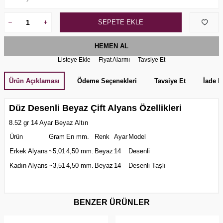
SEPETE EKLE
HEMEN AL
Listeye Ekle
Fiyat Alarmı
Tavsiye Et
Ürün Açıklaması
Ödeme Seçenekleri
Tavsiye Et
İade K
Düz Desenli Beyaz Çift Alyans Özellikleri
8.52 gr 14 Ayar Beyaz Altın
Ürün
Gram
En mm.
Renk
Ayar
Model
Erkek Alyans
~5,01
4,50 mm.
Beyaz
14
Desenli
Kadın Alyans
~3,51
4,50 mm.
Beyaz
14
Desenli Taşlı
BENZER ÜRÜNLER