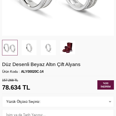
Düz Desenli Beyaz Altın Çift Alyans
Ürün Kodu :
ALY00020C-14
157.268
TL
%
50
78.634
TL
İNDIRIM