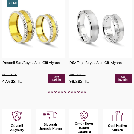
YENI
Desenli Sarı/Beyaz Altın Çift Alyans
Düz Taşlı Beyaz Altın Çift Alyans
95.264
TL
196.586
TL
%
50
%
50
İNDIRIM
İNDIRIM
47.632
TL
98.293
TL
Ömür Boyu
Sigortalı
Güvenli
Özel Hediye
Bakım
Ücretsiz Kargo
Alışveriş
Kutusu
Garantisi