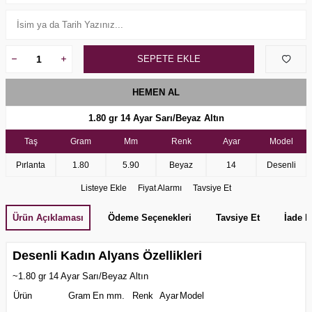
SEPETE EKLE
HEMEN AL
1.80 gr
14 Ayar Sarı/Beyaz Altın
Taş
Gram
Mm
Renk
Ayar
Model
Pırlanta
1.80
5.90
Beyaz
14
Desenli
Listeye Ekle
Fiyat Alarmı
Tavsiye Et
Ürün Açıklaması
Ödeme Seçenekleri
Tavsiye Et
İade K
Desenli Kadın Alyans Özellikleri
~1.80 gr 14 Ayar Sarı/Beyaz Altın
Ürün
Gram
En mm.
Renk
Ayar
Model