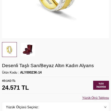
Desenli Taşlı Sarı/Beyaz Altın Kadın Alyans
Ürün Kodu :
ALY00023K-14
49.142
TL
%
50
24.571
TL
İNDIRIM
Yüzük Ölçü Tablosu