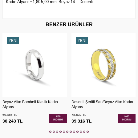
Kadın Alyans
~1,80
5,90 mm.
Beyaz
14
Desenli
BENZER ÜRÜNLER
YENI
YENI
Beyaz Altın Bombeli Klasik Kadın
Desenli Şeritli Sarı/Beyaz Altın Kadın
Alyans
Alyans
60.486
TL
78.632
TL
%
50
%
50
İNDIRIM
İNDIRIM
30.243
TL
39.316
TL