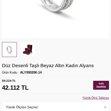
Düz Desenli Taşlı Beyaz Altın Kadın Alyans
Ürün Kodu :
ALY00020K-14
84.224
TL
%
50
42.112
TL
İNDIRIM
Yüzük Ölçü Tablosu