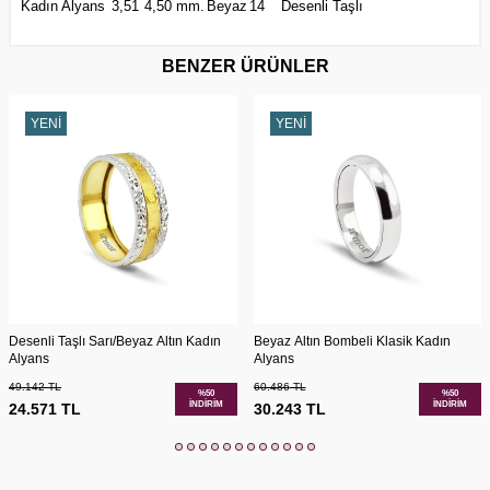
Kadın Alyans
3,51
4,50 mm.
Beyaz
14
Desenli Taşlı
BENZER ÜRÜNLER
YENI
YENI
Desenli Taşlı Sarı/Beyaz Altın Kadın
Beyaz Altın Bombeli Klasik Kadın
Alyans
Alyans
49.142
TL
60.486
TL
%
50
%
50
İNDIRIM
İNDIRIM
24.571
TL
30.243
TL