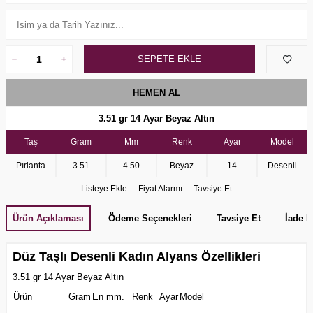
SEPETE EKLE
HEMEN AL
3.51 gr 14 Ayar Beyaz Altın
Taş
Gram
Mm
Renk
Ayar
Model
Pırlanta
3.51
4.50
Beyaz
14
Desenli
Listeye Ekle
Fiyat Alarmı
Tavsiye Et
Ürün Açıklaması
Ödeme Seçenekleri
Tavsiye Et
İade K
Düz Taşlı Desenli Kadın Alyans Özellikleri
3.51 gr 14 Ayar Beyaz Altın
Ürün
Gram
En mm.
Renk
Ayar
Model