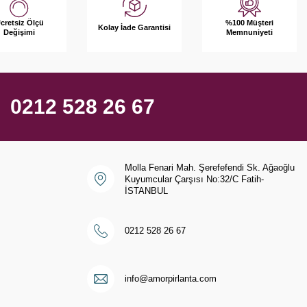
%100 Müşteri
cretsiz Ölçü
Kolay İade Garantisi
Memnuniyeti
Değişimi
0212 528 26 67
Molla Fenari Mah. Şerefefendi Sk. Ağaoğlu
Kuyumcular Çarşısı No:32/C Fatih-
İSTANBUL
0212 528 26 67
i
info@amorpirlanta.com