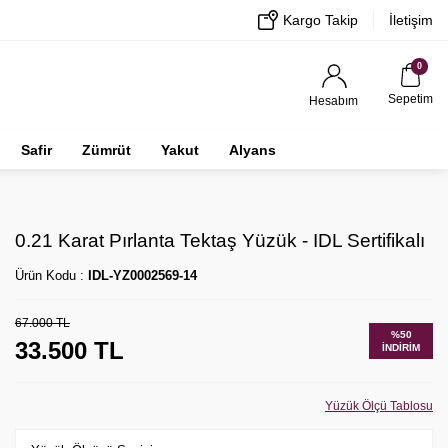
Kargo Takip
İletişim
0
Sepetim
Hesabım
Safir
Zümrüt
Yakut
Alyans
0.21 Karat Pırlanta Tektaş Yüzük - IDL Sertifikalı
Ürün Kodu :
IDL-YZ0002569-14
67.000
TL
%
50
33.500
TL
İNDIRIM
Yüzük Ölçü Tablosu