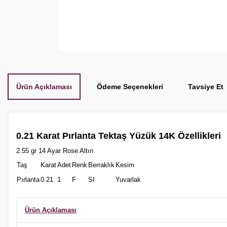
Ürün Açıklaması
Ödeme Seçenekleri
Tavsiye Et
0.21 Karat Pırlanta Tektaş Yüzük 14K Özellikleri
2.55 gr 14 Ayar Rose Altın
Taş
Karat
Adet
Renk
Berraklık
Kesim
Pırlanta
0.21
1
F
SI
Yuvarlak
Ürün Açıklaması