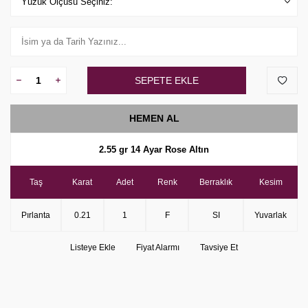
SEPETE EKLE
HEMEN AL
2.55 gr 14 Ayar Rose Altın
Taş
Karat
Adet
Renk
Berraklık
Kesim
Pırlanta
0.21
1
F
SI
Yuvarlak
Listeye Ekle
Fiyat Alarmı
Tavsiye Et