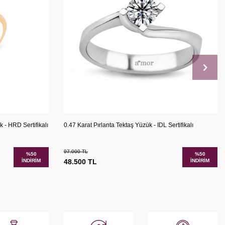
şılaştır
Karşılaştır
Sepete Ekle
 - HRD Sertifikalı
0.47 Karat Pırlanta Tektaş Yüzük - IDL Sertifikalı
97.000
TL
%
50
%
50
İNDIRIM
48.500
TL
İNDIRIM