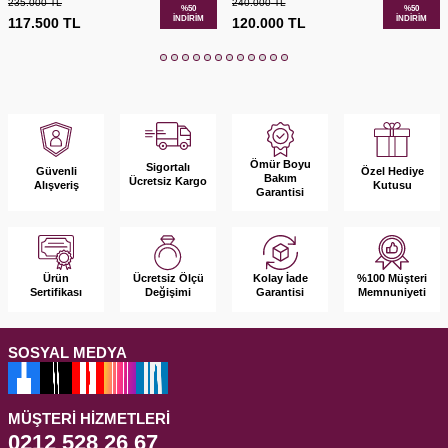
235.000
TL
240.000
TL
%
50
%
50
İNDIRIM
İNDIRIM
117.500
TL
120.000
TL
Ömür Boyu
Sigortalı
Güvenli
Özel Hediye
Bakım
Ücretsiz Kargo
Alışveriş
Kutusu
Garantisi
Ürün
Kolay İade
%100 Müşteri
Ücretsiz Ölçü
Sertifikası
Garantisi
Memnuniyeti
Değişimi
SOSYAL MEDYA
MÜŞTERI HIZMETLERI
0212 528 26 67