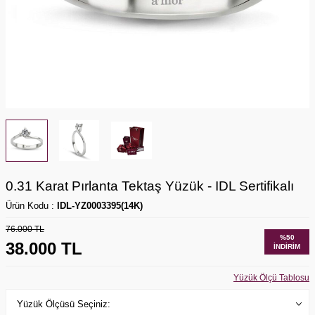
0.31 Karat Pırlanta Tektaş Yüzük - IDL Sertifikalı
Ürün Kodu :
IDL-YZ0003395(14K)
76.000
TL
%
50
38.000
TL
İNDIRIM
Yüzük Ölçü Tablosu