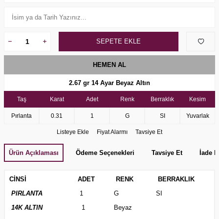
SEPETE EKLE
HEMEN AL
2.67 gr 14 Ayar Beyaz Altın
Taş
Karat
Adet
Renk
Berraklık
Kesim
Pırlanta
0.31
1
G
SI
Yuvarlak
Listeye Ekle
Fiyat Alarmı
Tavsiye Et
Ürün Açıklaması
Ödeme Seçenekleri
Tavsiye Et
İade K
CİNSİ
ADET
RENK
BERRAKLIK
PIRLANTA
1
G
SI
14K ALTIN
1
Beyaz