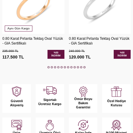
Aynı Gün Kargo
0.80 Karat Pırlanta Tektaş Oval Yüzük
0.80 Karat Pırlanta Tektaş Oval Yüzük
- GIA Sertifikalı
- GIA Sertifikalı
235.000
TL
240.000
TL
%
50
%
50
İNDIRIM
İNDIRIM
117.500
TL
120.000
TL
Ömür Boyu
Sigortalı
Güvenli
Özel Hediye
Bakım
Ücretsiz Kargo
Alışveriş
Kutusu
Garantisi
Ürün
Kolay İade
%100 Müşteri
Ücretsiz Ölçü