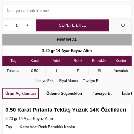
SEPETE EKLE
HEMEN AL
3.20 gr 14 Ayar Beyaz Altın
Taş
Karat
Adet
Renk
Berraklık
Kesim
Pırlanta
0.50
1
F
SI
Yuvarlak
Listeye Ekle
Fiyat Alarmı
Tavsiye Et
Ürün Açıklaması
Ödeme Seçenekleri
Tavsiye Et
İade K
0.50 Karat Pırlanta Tektaş Yüzük 14K Özellikleri
3.20 gr 14 Ayar Beyaz Altın
Taş
Karat
Adet
Renk
Berraklık
Kesim