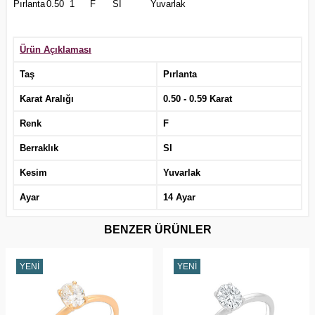
Pırlanta
0.50
1
F
SI
Yuvarlak
Ürün Açıklaması
Taş
Pırlanta
Karat Aralığı
0.50 - 0.59 Karat
Renk
F
Berraklık
SI
Kesim
Yuvarlak
Ayar
14 Ayar
BENZER ÜRÜNLER
YENI
YENI