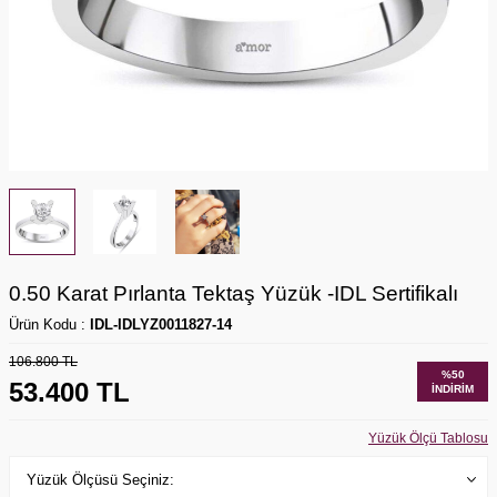
0.50 Karat Pırlanta Tektaş Yüzük -IDL Sertifikalı
Ürün Kodu :
IDL-IDLYZ0011827-14
106.800
TL
%
50
53.400
TL
İNDIRIM
Yüzük Ölçü Tablosu