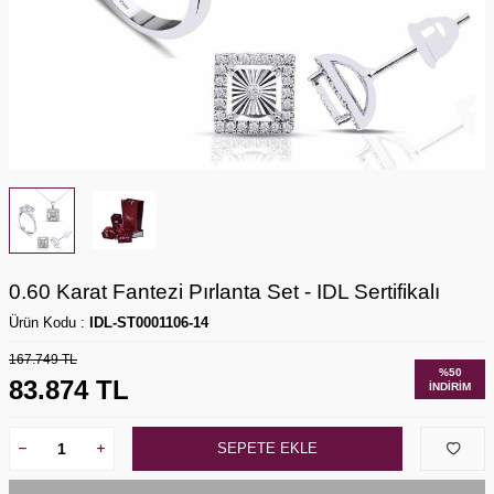
0.60 Karat Fantezi Pırlanta Set - IDL Sertifikalı
Ürün Kodu :
IDL-ST0001106-14
167.749
TL
%
50
83.874
TL
İNDIRIM
SEPETE EKLE