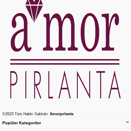
©2023 Tüm Hakkı Saklıdır.
Amorpırlanta
Popüler Kategoriler