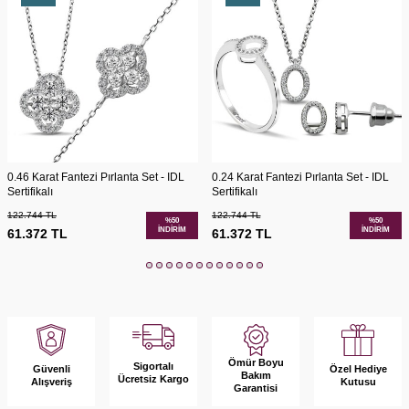
0.46 Karat Fantezi Pırlanta Set - IDL
0.24 Karat Fantezi Pırlanta Set - IDL
Sertifikalı
Sertifikalı
122.744
TL
122.744
TL
%
50
%
50
İNDIRIM
İNDIRIM
61.372
TL
61.372
TL
Ömür Boyu
Sigortalı
Güvenli
Özel Hediye
Bakım
Ücretsiz Kargo
Alışveriş
Kutusu
Garantisi