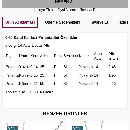
HEMEN AL
Listeye Ekle
Fiyat Alarmı
Tavsiye Et
Ürün Açıklaması
Ödeme Seçenekleri
Tavsiye Et
İade K
0.60 Karat Fantezi Pırlanta Set Özellikleri
6.60 gr 14 Ayar Beyaz Altın
Altın
Altın
Taş
Ürün
Karat
Adet
Renk
Berraklık
Kesim
Ayar
Gram
Pırlanta
Yüzük
0.14
25
F
SI
Yuvarlak
14
2.45
Pırlanta
Kolye
0.15
25
F
SI
Yuvarlak
14
1.95
Pırlanta
Küpe
0.31
50
F
SI
Yuvarlak
14
2.20
Toplam
Set
0.60
Karattır.
BENZER ÜRÜNLER
YENI
YENI