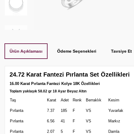
Ürün Açıklaması
Ödeme Seçenekleri
Tavsiye Et
24.72 Karat Fantezi Pırlanta Set Özellikleri
16.00 Karat Pırlanta Fantezi Kolye 18K Özellikleri
Toplam yaklaşık 58.02 gr 18 Ayar Beyaz Altın
Taş
Karat
Adet
Renk
Berraklık
Kesim
Pırlanta
7.37
185
F
VS
Yuvarlak
Pırlanta
6.56
41
F
VS
Markız
Pırlanta
2.07
5
F
VS
Damla