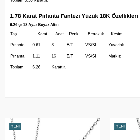
Toplam 3.50 Karattır.
1.78 Karat Pırlanta Fantezi Yüzük 18K Özellikleri
6.26 gr 18 Ayar Beyaz Altın
Taş
Karat
Adet
Renk
Berraklık
Kesim
Pırlanta
0.61
3
E/F
VS/SI
Yuvarlak
Pırlanta
1.11
16
E/F
VS/SI
Markız
Toplam
6.26
Karattır.
YENI
YENI