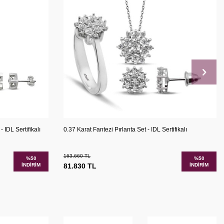
şılaştır
Karşılaştır
Sepete Ekle
 IDL Sertifikalı
0.37 Karat Fantezi Pırlanta Set - IDL Sertifikalı
163.660
TL
%
50
%
50
İNDIRIM
81.830
TL
İNDIRIM