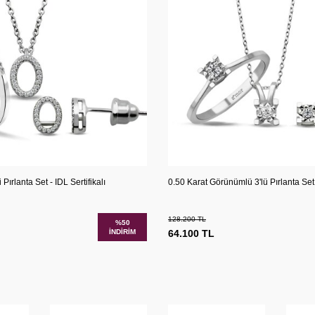
Karşılaştır
Kar
Ekle
Sepete Ekle
Pırlanta Set - IDL Sertifikalı
0.50 Karat Görünümlü 3'lü Pırlanta Set -
128.200
TL
%
50
İNDIRIM
64.100
TL