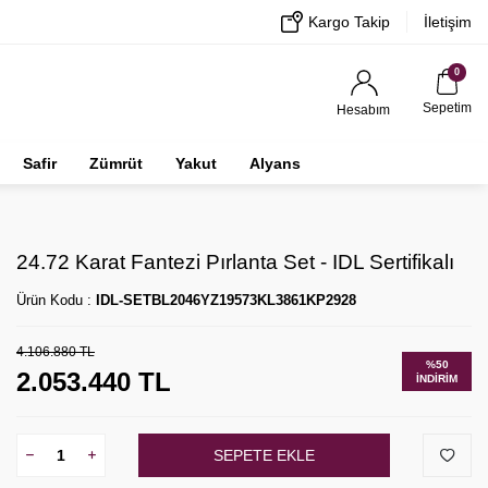
Kargo Takip
İletişim
0
Sepetim
Hesabım
Safir
Zümrüt
Yakut
Alyans
24.72 Karat Fantezi Pırlanta Set - IDL Sertifikalı
Ürün Kodu :
IDL-SETBL2046YZ19573KL3861KP2928
4.106.880
TL
%
50
2.053.440
TL
İNDIRIM
SEPETE EKLE