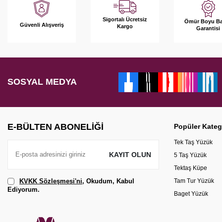
Sigortalı Ücretsiz
Ömür Boyu B
Güvenli Alışveriş
Kargo
Garantisi
SOSYAL MEDYA
E-BÜLTEN ABONELIĞI
Popüler Kateg
Tek Taş Yüzük
KAYIT OLUN
5 Taş Yüzük
Tektaş Küpe
KVKK Sözleşmesi'ni
, Okudum, Kabul
Tam Tur Yüzük
Ediyorum.
Baget Yüzük