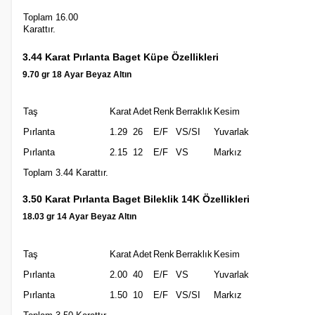
Toplam 16.00
Karattır.
3.44 Karat Pırlanta Baget Küpe Özellikleri
9.70 gr 18 Ayar Beyaz Altın
Taş
Karat
Adet
Renk
Berraklık
Kesim
Pırlanta
1.29
26
E/F
VS/SI
Yuvarlak
Pırlanta
2.15
12
E/F
VS
Markız
Toplam 3.44 Karattır.
3.50 Karat Pırlanta Baget Bileklik 14K Özellikleri
18.03 gr 14 Ayar Beyaz Altın
Taş
Karat
Adet
Renk
Berraklık
Kesim
Pırlanta
2.00
40
E/F
VS
Yuvarlak
Pırlanta
1.50
10
E/F
VS/SI
Markız