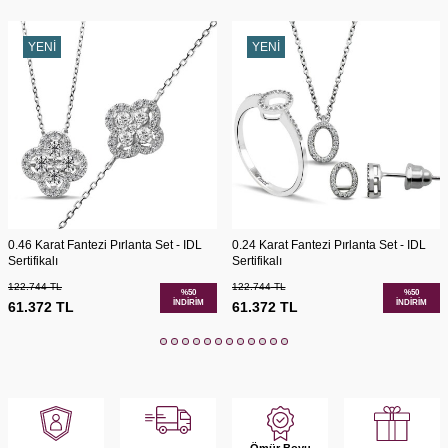
YENI
YENI
0.46 Karat Fantezi Pırlanta Set - IDL
0.24 Karat Fantezi Pırlanta Set - IDL
Sertifikalı
Sertifikalı
122.744
TL
122.744
TL
%
50
%
50
İNDIRIM
İNDIRIM
61.372
TL
61.372
TL