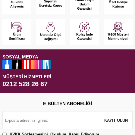
Ömür Boyu
Sigortalı
Güvenli
Özel Hediye
Bakım
Ücretsiz Kargo
Alışveriş
Kutusu
Garantisi
Ürün
Kolay İade
%100 Müşteri
Ücretsiz Ölçü
Sertifikası
Garantisi
Memnuniyeti
Değişimi
SOSYAL MEDYA
MÜŞTERI HIZMETLERI
0212 528 26 67
E-BÜLTEN ABONELIĞI
KAYIT OLUN
KVKK Sözleşmesi'ni
, Okudum, Kabul Ediyorum.