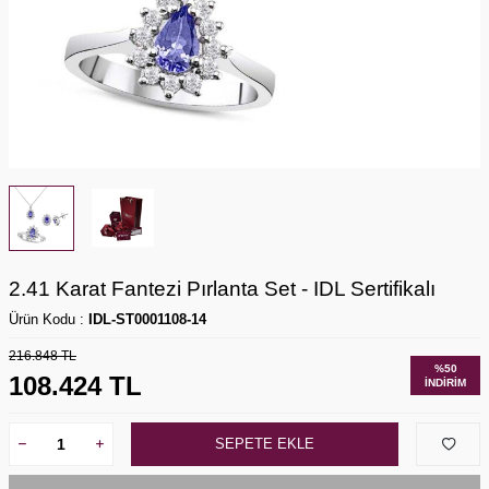
2.41 Karat Fantezi Pırlanta Set - IDL Sertifikalı
Ürün Kodu :
IDL-ST0001108-14
216.848
TL
%
50
108.424
TL
İNDIRIM
SEPETE EKLE