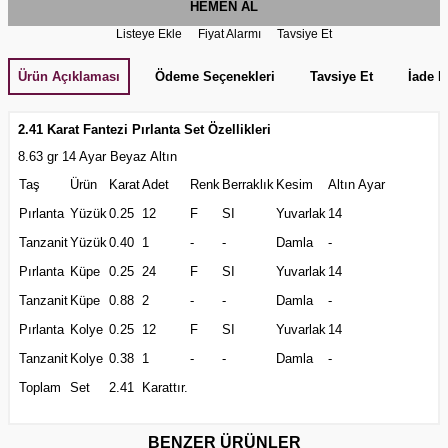
HEMEN AL
Listeye Ekle
Fiyat Alarmı
Tavsiye Et
Ürün Açıklaması
Ödeme Seçenekleri
Tavsiye Et
İade K
2.41 Karat Fantezi
Pırlanta Set Özellikleri
8.63 gr 14 Ayar Beyaz Altın
Taş
Ürün
Karat
Adet
Renk
Berraklık
Kesim
Altın Ayar
Pırlanta
Yüzük
0.25
12
F
SI
Yuvarlak
14
Tanzanit
Yüzük
0.40
1
-
-
Damla
-
Pırlanta
Küpe
0.25
24
F
SI
Yuvarlak
14
Tanzanit
Küpe
0.88
2
-
-
Damla
-
Pırlanta
Kolye
0.25
12
F
SI
Yuvarlak
14
Tanzanit
Kolye
0.38
1
-
-
Damla
-
Toplam
Set
2.41
Karattır.
BENZER ÜRÜNLER